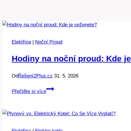
Elektřina
|
Noční Proud
Hodiny na noční proud: Kde j
Od
Řešení2Plus.cz
31. 5. 2026
Hodiny
Přečtěte si více
na
noční
proud:
Kde
je
Elektřina
|
Elektro kotle