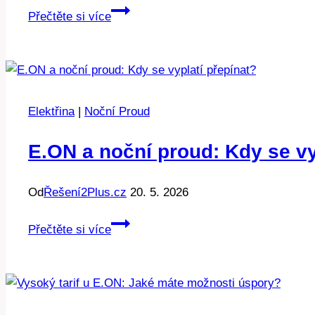
Elektrokotel
Přečtěte si více
a
spotřeba:
Kolik
kwh
potřebujete
Elektřina
|
Noční Proud
E.ON a noční proud: Kdy se vy
Od
Řešení2Plus.cz
20. 5. 2026
E.ON
Přečtěte si více
a
noční
proud:
Kdy