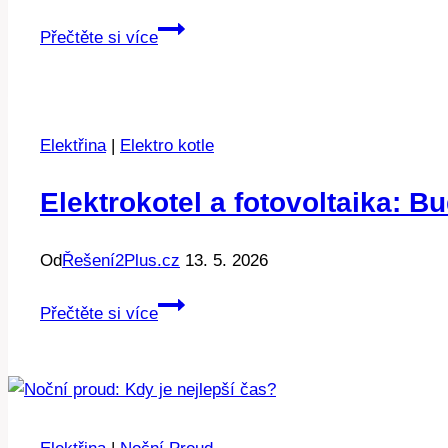
Náklady
Přečtěte si více
na
elektrokotel
2018:
Kolik
Elektřina
|
Elektro kotle
skutečně
platíte
Elektrokotel a fotovoltaika: 
Od
Řešení2Plus.cz
13. 5. 2026
Elektrokotel
Přečtěte si více
a
fotovoltaika:
Budoucnost
domácího
vytápění?