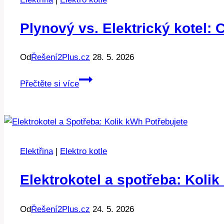
seženete?
Plynový vs. Elektrický kotel: 
Od
Řešení2Plus.cz
28. 5. 2026
Plynový
Přečtěte si více
vs.
Elektrický
kotel:
Co
se
Elektřina
|
Elektro kotle
více
vyplatí?
Elektrokotel a spotřeba: Kolik
Od
Řešení2Plus.cz
24. 5. 2026