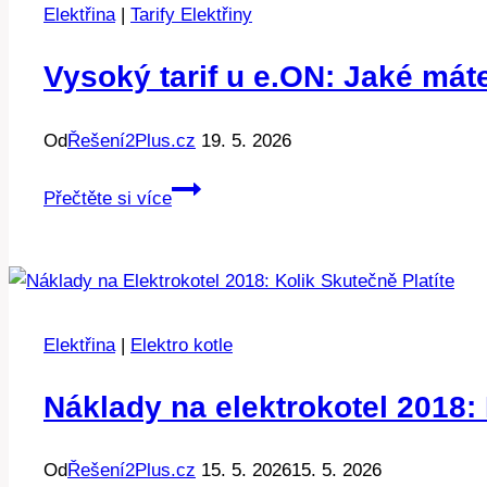
se
Elektřina
|
Tarify Elektřiny
vyplatí
přepínat?
Vysoký tarif u e.ON: Jaké má
Od
Řešení2Plus.cz
19. 5. 2026
Vysoký
Přečtěte si více
tarif
u
e.ON:
Jaké
máte
Elektřina
|
Elektro kotle
možnosti
úspory?
Náklady na elektrokotel 2018: 
Od
Řešení2Plus.cz
15. 5. 2026
15. 5. 2026