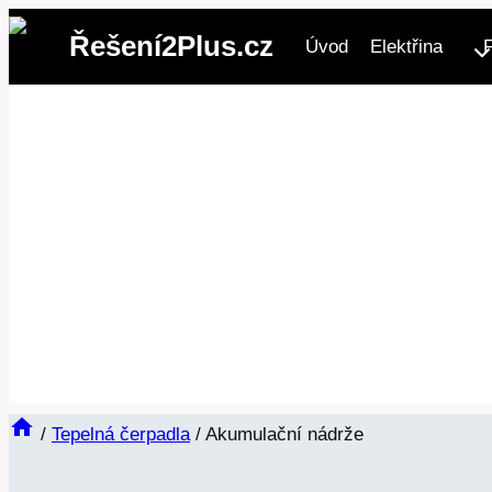
Přeskočit
Řešení2Plus.cz
Úvod
Elektřina
na
obsah
/
Tepelná čerpadla
/
Akumulační nádrže