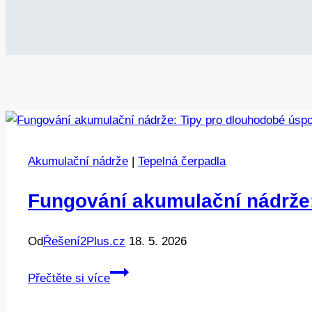
Akumulační nádrže
|
Tepelná čerpadla
Fungování akumulační nádrže
Od
Řešení2Plus.cz
18. 5. 2026
Fungování
Přečtěte si více
akumulační
nádrže: