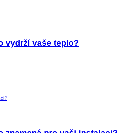
o vydrží vaše teplo?
o znamená pro vaši instalaci?