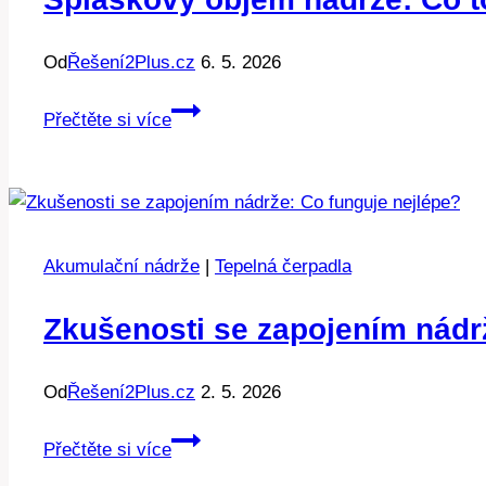
Od
Řešení2Plus.cz
6. 5. 2026
Splaškový
Přečtěte si více
objem
nádrže:
Co
to
znamená
Akumulační nádrže
|
Tepelná čerpadla
pro
vaši
Zkušenosti se zapojením nádr
instalaci?
Od
Řešení2Plus.cz
2. 5. 2026
Zkušenosti
Přečtěte si více
se