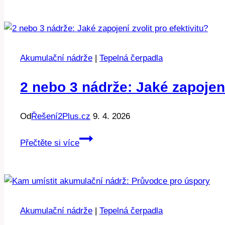
a
kamna:
Kolik
stojí
Akumulační nádrže
|
Tepelná čerpadla
efektivní
vytápění?
2 nebo 3 nádrže: Jaké zapojení
Od
Řešení2Plus.cz
9. 4. 2026
2
Přečtěte si více
nebo
3
nádrže:
Jaké
zapojení
Akumulační nádrže
|
Tepelná čerpadla
zvolit