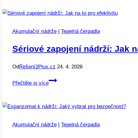
zapojením
nádrže:
Co
funguje
Akumulační nádrže
|
Tepelná čerpadla
nejlépe?
Sériové zapojení nádrží: Jak na
Od
Řešení2Plus.cz
24. 4. 2026
Sériové
Přečtěte si více
zapojení
nádrží:
Jak
na
to
Akumulační nádrže
|
Tepelná čerpadla
pro