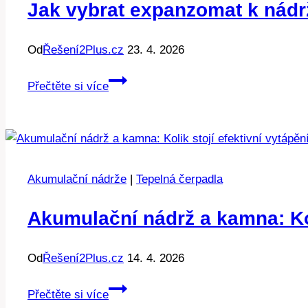
efektivitu
Jak vybrat expanzomat k nádrž
Od
Řešení2Plus.cz
23. 4. 2026
Jak
Přečtěte si více
vybrat
expanzomat
k
nádrži:
5
Akumulační nádrže
|
Tepelná čerpadla
typů
pro
Akumulační nádrž a kamna: Kol
bezpečnost
(2026)
Od
Řešení2Plus.cz
14. 4. 2026
Akumulační
Přečtěte si více
nádrž