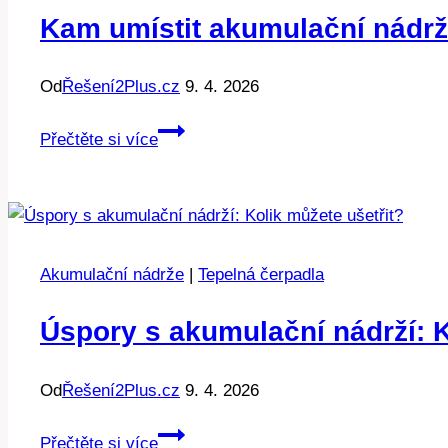
pro
Kam umístit akumulační nádrž
efektivitu?
Od
Řešení2Plus.cz
9. 4. 2026
Kam
Přečtěte si více
umístit
akumulační
nádrž:
Průvodce
pro
Akumulační nádrže
|
Tepelná čerpadla
úspory
Úspory s akumulační nádrží: K
Od
Řešení2Plus.cz
9. 4. 2026
Úspory
Přečtěte si více