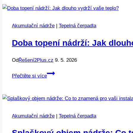
Tipy
pro
dlouhodobé
Akumulační nádrže
|
Tepelná čerpadla
úspory
Doba topení nádrží: Jak dlouh
Od
Řešení2Plus.cz
9. 5. 2026
Doba
Přečtěte si více
topení
nádrží:
Jak
dlouho
vydrží
Akumulační nádrže
|
Tepelná čerpadla
vaše
teplo?
Splaškový objem nádrže: Co t