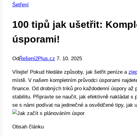
Šetření
100 tipů jak ušetřit: Komp
úsporami!
Od
Řešení2Plus.cz
7. 10. 2025
Vítejte! Pokud hledáte způsoby, jak šetřit peníze a
zle
místě. V našem kompletním průvodci úsporami najdete 1
finance. Od drobných triků pro každodenní úspory až p
stabilitu. Připravte se naučit, jak efektivně nakládat 
se s námi podívat na jedinečné a osvědčené tipy, jak uš
Obsah článku