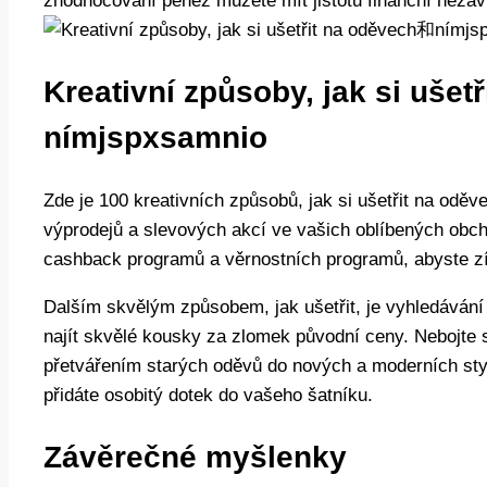
zhodnocování peněz můžete mít jistotu finanční nezávi
Kreativní způsoby, jak si uše
nímjspxsamnio
Zde je 100 kreativních způsobů, jak si ušetřit na oděv
výprodejů a slevových akcí ve vašich oblíbených ob
cashback programů a věrnostních programů, abyste zí
Dalším skvělým způsobem, jak ušetřit, je vyhledáván
najít skvělé kousky za zlomek původní ceny. Nebojte 
přetvářením starých oděvů do nových a moderních stylů
přidáte osobitý dotek do vašeho šatníku.
Závěrečné myšlenky