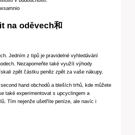
slosti v budoucnosti.
třit na oděvech和
ech. Jedním z tipů je pravidelné vyhledávání
chodech. Nezapomeňte také využít výhody
skali zpět částku peněz zpět za vaše nákupy.
í second hand obchodů a bleších trhů, kde můžete
se také experimentovat s upcyclingem a
. Tím nejenže ušetříte peníze, ale navíc i