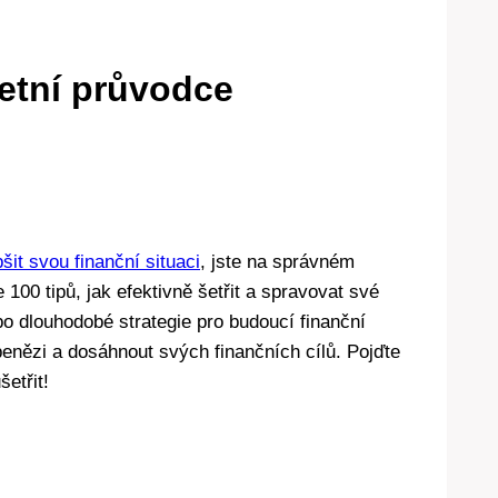
letní průvodce
pšit svou finanční situaci
, jste na správném
00 tipů, jak efektivně šetřit a spravovat své
o dlouhodobé strategie pro budoucí finanční
s penězi a dosáhnout svých finančních cílů. Pojďte
etřit!