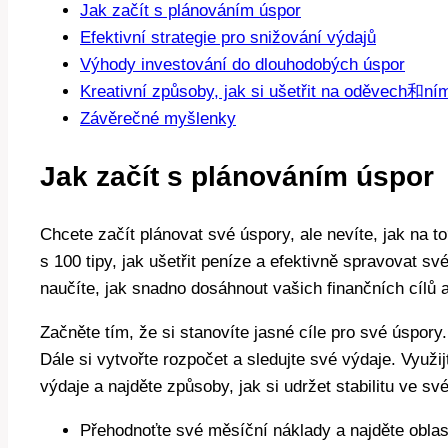
Jak začít s plánováním úspor
Efektivní strategie pro snižování výdajů
Výhody investování do dlouhodobých úspor
Kreativní způsoby, jak si ušetřit na oděvech和n
Závěrečné myšlenky
Jak začít s plánováním úspor
Chcete začít plánovat své úspory, ale nevíte, jak na t
s 100 tipy, jak ušetřit peníze a efektivně spravovat sv
naučíte, jak snadno dosáhnout vašich finančních cílů a
Začněte tím, že si stanovíte jasné cíle pro své úspory.
Dále si vytvořte rozpočet a sledujte své výdaje. Využi
výdaje a najděte způsoby, jak si udržet stabilitu ve sv
Přehodnoťte své měsíční náklady a najděte oblast