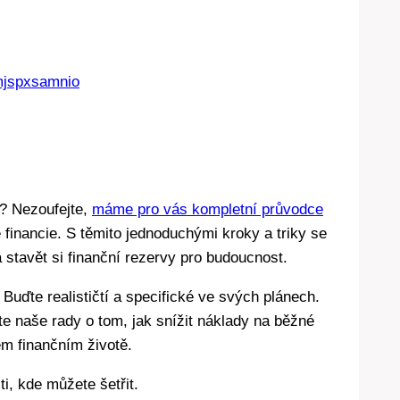
ímjspxsamnio
o? Nezoufejte,
máme pro vás kompletní průvodce
é financie. S těmito jednoduchými kroky a triky se
 stavět si finanční rezervy pro budoucnost.
 Buďte realističtí a specifické ve svých plánech.
jte naše rady o tom, jak snížit náklady na běžné
ém finančním životě.
i, kde můžete šetřit.