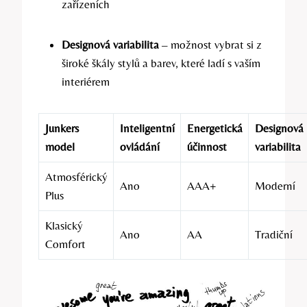
zařízeních
Designová variabilita
– možnost vybrat si z
široké škály stylů a barev, které ladí s vaším
interiérem
Junkers
Inteligentní
Energetická
Designová
model
ovládání
účinnost
variabilita
Atmosférický
Ano
AAA+
Moderní
Plus
Klasický
Ano
AA
Tradiční
Comfort