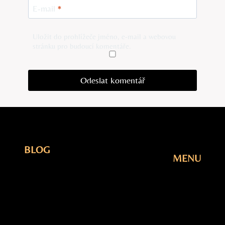
E-mail
*
Uložit do prohlížeče jméno, e-mail a webovou
stránku pro budoucí komentáře.
BLOG
MENU
Elektřina
Úvodní
Fotovoltaika
Stránka
Plyn
Blog
Šetření