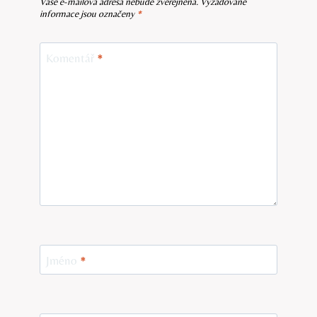
Vaše e-mailová adresa nebude zveřejněna.
Vyžadované
informace jsou označeny
*
Komentář
*
Jméno
*