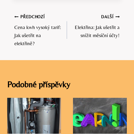
Navigace
PŘEDCHOZÍ
DALŠÍ
Cena kwh vysoký tarif:
Elektřina: Jak ušetřit a
pro
Jak ušetřit na
snížit měsíční účty!
příspěvek
elektřině?
Podobné příspěvky