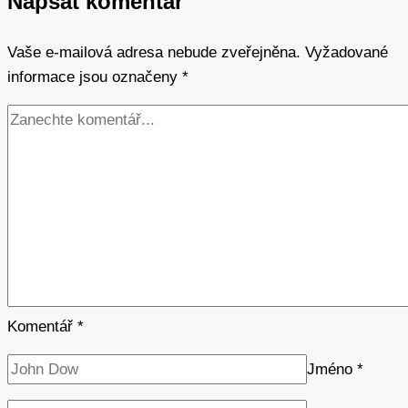
Napsat komentář
elektrokotel:
Bezpečnost
Vaše e-mailová adresa nebude zveřejněna.
především
Vyžadované
informace jsou označeny
*
Komentář
*
Jméno
*