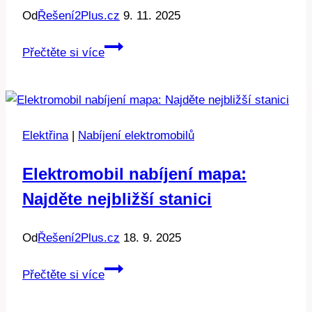
Od
Řešení2Plus.cz
9. 11. 2025
Délka
Přečtěte si více
lopatky
větrné
elektrárny:
Klíč
Elektřina
|
Nabíjení elektromobilů
k
efektivitě
Elektromobil nabíjení mapa:
Najděte nejbližší stanici
Od
Řešení2Plus.cz
18. 9. 2025
Elektromobil
Přečtěte si více
nabíjení
mapa: