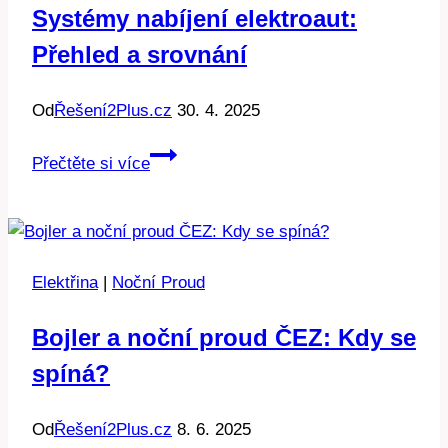
Systémy nabíjení elektroaut:
bez
Přehled a srovnání
poplatků
Od
Řešení2Plus.cz
30. 4. 2025
Systémy
Přečtěte si více
nabíjení
elektroaut:
Přehled
a
Elektřina
|
Noční Proud
srovnání
Bojler a noční proud ČEZ: Kdy se
spíná?
Od
Řešení2Plus.cz
8. 6. 2025