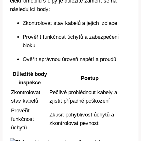
elektromobilů s čipy je důležité zaměřit se na
následující body:
Zkontrolovat stav kabelů a jejich izolace
Prověřit funkčnost úchytů a zabezpečení
bloku
Ověřit správnou úroveň napětí a proudů
Důležité body
Postup
inspekce
Zkontrolovat
Pečlivě prohlédnout kabely a
stav kabelů
zjistit případné poškození
Prověřit
Zkusit pohyblivost úchytů a
funkčnost
zkontrolovat pevnost
úchytů