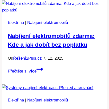
Najděte
nejbližší
stanici
Elektřina
|
Nabíjení elektromobilů
Nabíjení elektromobilů zdarma:
Kde a jak dobít bez poplatků
Od
Řešení2Plus.cz
7. 12. 2025
Nabíjení
Přečtěte si více
elektromobilů
zdarma:
Kde
a
Elektřina
|
Nabíjení elektromobilů
jak
dobít