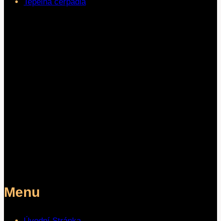
Tepelná čerpadla
Menu
Úvodní Stránka