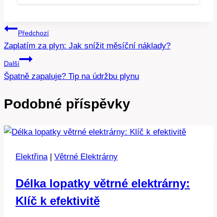
Navigace
Předchozí
Zaplatím za plyn: Jak snížit měsíční náklady?
pro
Další
příspěvek
Špatně zapaluje? Tip na údržbu plynu
Podobné příspěvky
Elektřina
|
Větrné Elektrárny
Délka lopatky větrné elektrárny:
Klíč k efektivitě