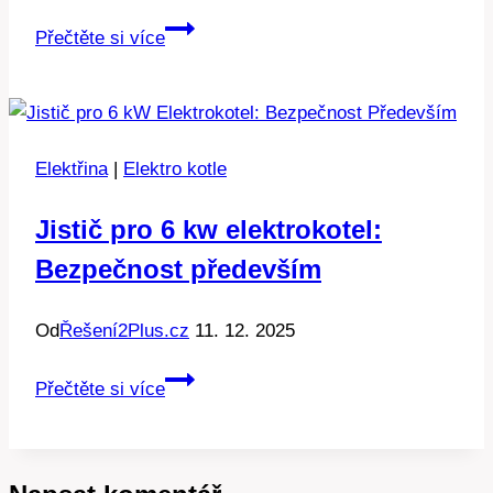
Bojler
Přečtěte si více
a
noční
proud
ČEZ:
Elektřina
|
Elektro kotle
Kdy
se
Jistič pro 6 kw elektrokotel:
spíná?
Bezpečnost především
Od
Řešení2Plus.cz
11. 12. 2025
Jistič
Přečtěte si více
pro
6
kw