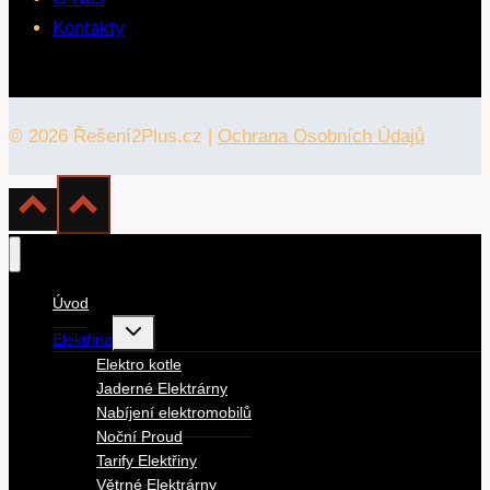
Kontakty
© 2026 Řešení2Plus.cz |
Ochrana Osobních Údajů
Úvod
Toggle
Elektřina
child
menu
Elektro kotle
Jaderné Elektrárny
Nabíjení elektromobilů
Noční Proud
Tarify Elektřiny
Větrné Elektrárny