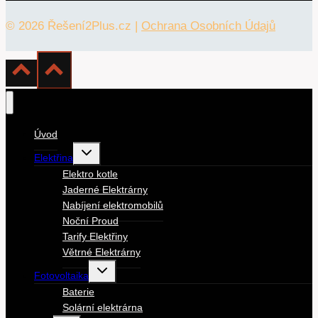
© 2026 Řešení2Plus.cz |
Ochrana Osobních Údajů
Úvod
Toggle
Elektřina
child
menu
Elektro kotle
Jaderné Elektrárny
Nabíjení elektromobilů
Noční Proud
Tarify Elektřiny
Větrné Elektrárny
Toggle
Fotovoltaika
child
menu
Baterie
Solární elektrárna