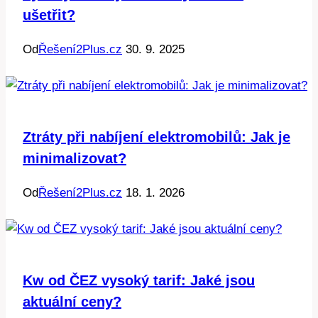
ušetřit?
Od
Řešení2Plus.cz
30. 9. 2025
Ztráty při nabíjení elektromobilů: Jak je
minimalizovat?
Od
Řešení2Plus.cz
18. 1. 2026
Kw od ČEZ vysoký tarif: Jaké jsou
aktuální ceny?