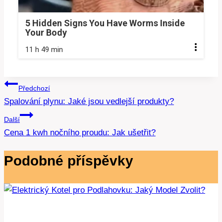
5 Hidden Signs You Have Worms Inside
Your Body
11 h 49 min
Navigace
Předchozí
Spalování plynu: Jaké jsou vedlejší produkty?
pro
Další
příspěvek
Cena 1 kwh nočního proudu: Jak ušetřit?
Podobné příspěvky