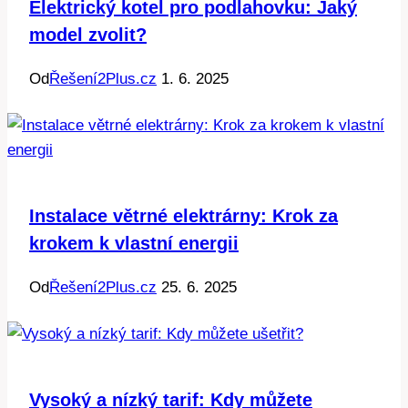
Elektrický kotel pro podlahovku: Jaký
model zvolit?
Od
Řešení2Plus.cz
1. 6. 2025
Instalace větrné elektrárny: Krok za
krokem k vlastní energii
Od
Řešení2Plus.cz
25. 6. 2025
Vysoký a nízký tarif: Kdy můžete