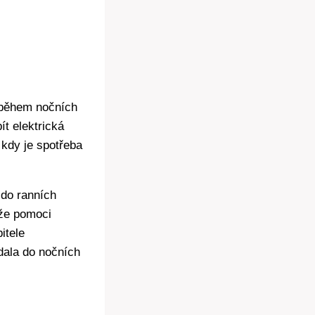
u během nočních
ít elektrická
 kdy je spotřeba
 do ranních
ůže pomoci
itele
dala do nočních