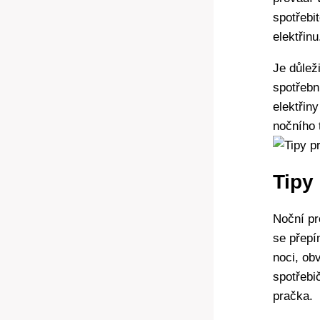
spotřebi
elektřinu
Je důlež
spotřebn
elektřiny
nočního t
Tipy
Noční pr
se přepí
noci, ob
spotřebi
pračka.