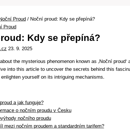
Noční Proud
/
Noční proud: Kdy se přepíná?
í Proud
roud: Kdy se přepíná?
.cz
23. 9. 2025
about the mysterious phenomenon known as ‚Noční proud‘ a
e into this article to uncover the secrets behind this fascin
enlighten yourself on its intriguing mechanisms.
proud a jak funguje?
formace o nočním proudu v Česku
evýhody nočního proudu
díl mezi nočním proudem a standardním tarifem?