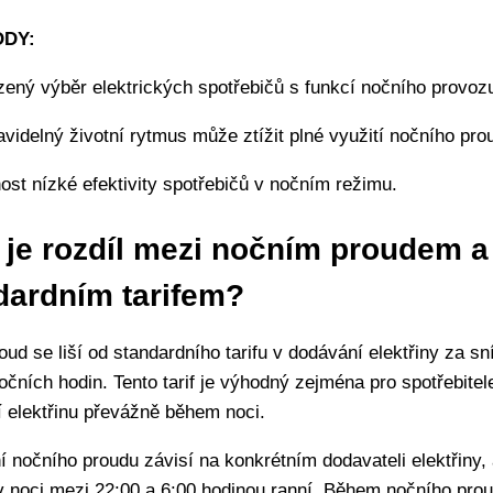
DY:
ný výběr elektrických spotřebičů s funkcí nočního provoz
videlný životní rytmus může ztížit plné využití nočního pro
st nízké efektivity spotřebičů v nočním režimu.
 je rozdíl mezi nočním proudem a
dardním tarifem?
oud se liší od standardního tarifu v dodávání elektřiny za s
čních hodin. Tento tarif je výhodný zejména pro spotřebitele
í elektřinu převážně během noci.
í nočního proudu závisí na konkrétním dodavateli elektřiny,
v noci mezi 22:00 a 6:00 hodinou ranní. Během nočního prou