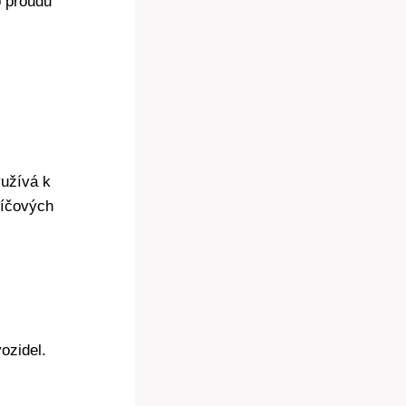
 proudu
užívá k
líčových
ozidel.