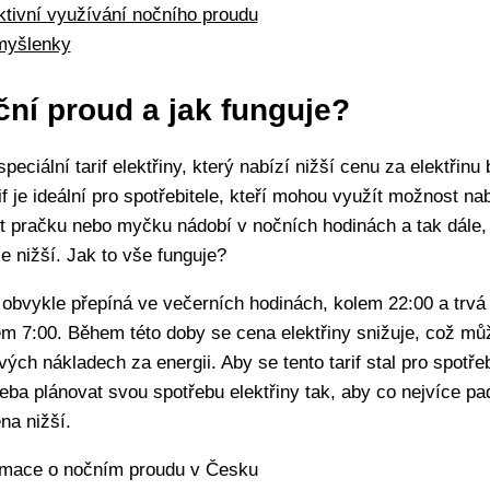
ktivní využívání nočního proudu
myšlenky
ční proud a jak funguje?
speciální tarif elektřiny, který nabízí nižší cenu za elektřin
if je ideální pro spotřebitele, kteří mohou využít možnost nab
t pračku nebo myčku nádobí v nočních hodinách a tak dále,
le nižší. Jak to vše funguje?
obvykle přepíná ve večerních hodinách, kolem 22:00 a trvá
em 7:00. Během této doby se cena elektřiny snižuje, což m
vých nákladech za energii. Aby se tento tarif stal pro spotřeb
eba plánovat svou spotřebu elektřiny tak, aby co nejvíce pa
na nižší.