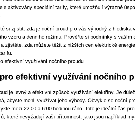
tele aktivovány speciální tarify, které umožňují výrazné úsp
.
ité si zjistit, zda je noční proud pro vás výhodný z hlediska
ího vzoru a denního režimu. Prověřte si podmínky s vaším
 a zjistěte, zda můžete těžit z nižších cen elektrické energi
arifu.
 pro efektivní využívání nočního 
oud je levný a efektivní způsob využívání elektřiny. Je důlež
ná, abyste mohli využívat jeho výhody. Obvykle se noční pr
vykle mezi 22:00 a 6:00 hodinou ráno. Toto je ideální čas pr
čů, které nevyžadují vaši přítomnost, jako jsou například m