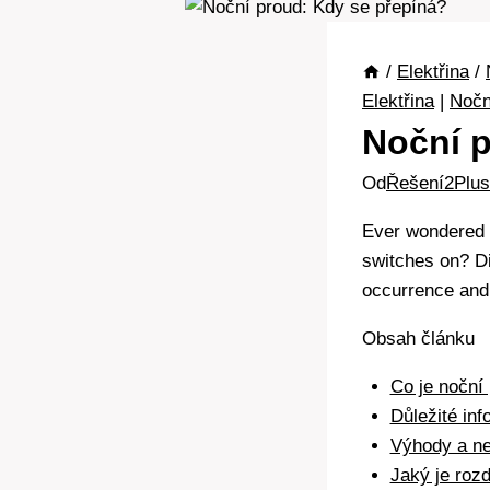
/
Elektřina
/
Elektřina
|
Nočn
Noční p
Od
Řešení2Plus
Ever wondered 
switches on? Div
occurrence and 
Obsah článku
Co je noční 
Důležité in
Výhody a n
Jaký je roz