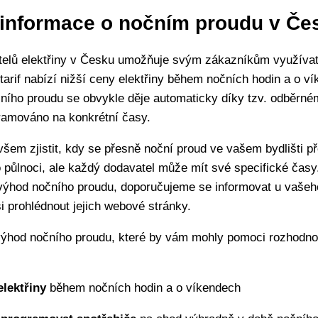
 informace o nočním proudu v Če
telů elektřiny v Česku umožňuje svým zákazníkům využívat
 tarif nabízí nižší ceny elektřiny během nočních hodin a o v
ního proudu se obvykle děje automaticky díky tzv. odběrné
gramováno na konkrétní časy.
ovšem zjistit, kdy se přesně noční proud ve vašem bydlišti p
o půlnoci, ale každý dodavatel může mít své specifické časy
i výhod nočního proudu, doporučujeme se informovat u vašeh
si prohlédnout jejich webové stránky.
 výhod nočního proudu, které by vám mohly pomoci rozhodnou
elektřiny
během nočních hodin a o víkendech