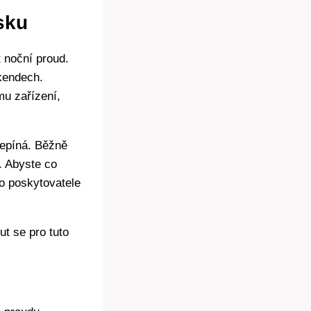
sku
 noční proud.
íkendech.
mu zařízení,
řepíná. Běžně
. Abyste co
o poskytovatele
t se pro tuto