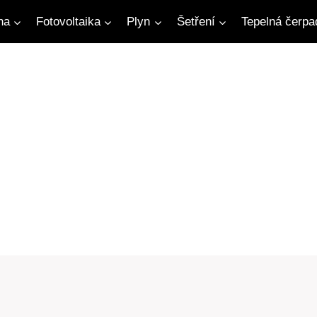
na
Fotovoltaika
Plyn
Šetření
Tepelná čerpa