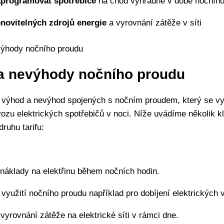
programovat spotřebiče
na chod výhradně v době nočního
novitelných zdrojů energie
a vyrovnání zátěže v síti
a nevýhody nočního proudu
 výhod a nevýhod spojených s nočním proudem, který se vy
ozu elektrických spotřebičů v noci. Níže uvádíme několik k
druhu tarifu:
náklady na elektřinu během nočních hodin.
využití nočního proudu například pro dobíjení elektrických v
vyrovnání zátěže na elektrické síti v rámci dne.