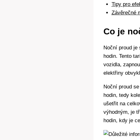
Tipy pro efe
Závěrečné 
Co je no
Noční proud je 
hodin. Tento tar
vozidla, zapnou
elektřiny obvyk
Noční proud se 
hodin, tedy kol
ušetřit na celko
výhodným, je tř
hodin, kdy je ce