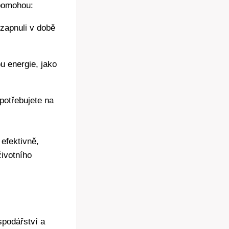
 pomohou:
zapnuli v době
u energie, jako
 potřebujete na
efektivně,
životního
spodářství a