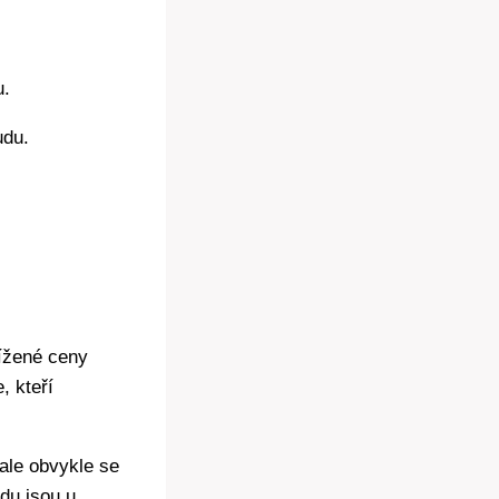
u.
udu.
nížené ceny
, kteří
 ale obvykle se
du jsou u