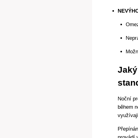
NEVÝHO
Omeze
Nepra
Možno
Jaký
stan
Noční pr
během no
využívaj
Přepínán
provádí 