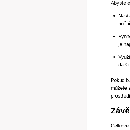
Abyste e
Nasta
noční
Vyhně
je na
Využi
další
Pokud bu
můžete s
prostředí
Závě
Celkově 