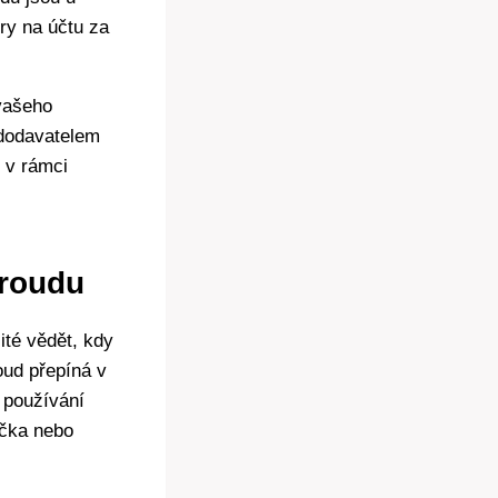
ory na účtu za
 vašeho
 dodavatelem
e v rámci
proudu
ité vědět, kdy
oud přepíná v
o používání
yčka nebo