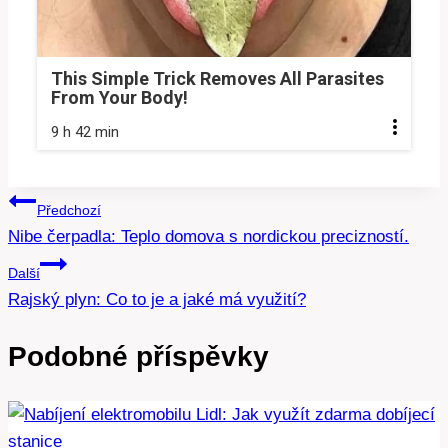
This Simple Trick Removes All Parasites
From Your Body!
9 h 42 min
Navigace
Předchozí
Nibe čerpadla: Teplo domova s nordickou precizností.
pro
Další
příspěvek
Rajský plyn: Co to je a jaké má využití?
Podobné příspěvky