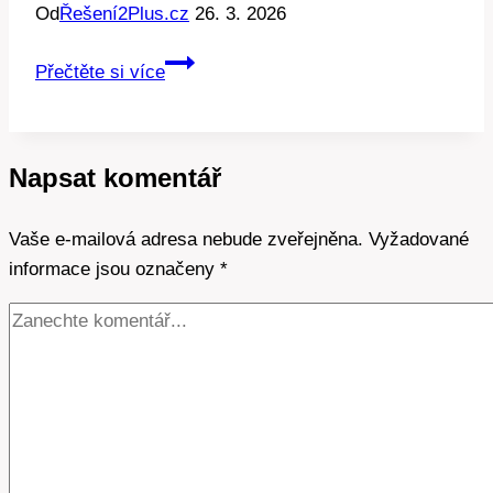
Od
Řešení2Plus.cz
26. 3. 2026
Skutečná
Přečtěte si více
doba
nabíjení
elektroaut:
Napsat komentář
Očekávání
vs.
Vaše e-mailová adresa nebude zveřejněna.
Realita
Vyžadované
informace jsou označeny
*