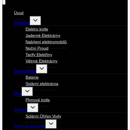
Úvod
Toggle
Elektřina
child
menu
Elektro kotle
Jaderné Elektrárny
Nabíjení elektromobilů
Noční Proud
Tarify Elektřiny
Větrné Elektrárny
Toggle
Fotovoltaika
child
menu
Baterie
Solární elektrárna
Toggle
Plyn
child
menu
Plynové kotle
Toggle
Šetření
child
menu
Solární Ohřev Vody
Toggle
Tepelná čerpadla
child