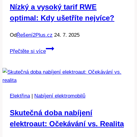
za
Nízký a vysoký tarif RWE
elektřinu?
optimal: Kdy ušetříte nejvíce?
Od
Řešení2Plus.cz
24. 7. 2025
Nízký
Přečtěte si více
a
vysoký
tarif
RWE
optimal:
Elektřina
|
Nabíjení elektromobilů
Kdy
ušetříte
Skutečná doba nabíjení
nejvíce?
elektroaut: Očekávání vs. Realita