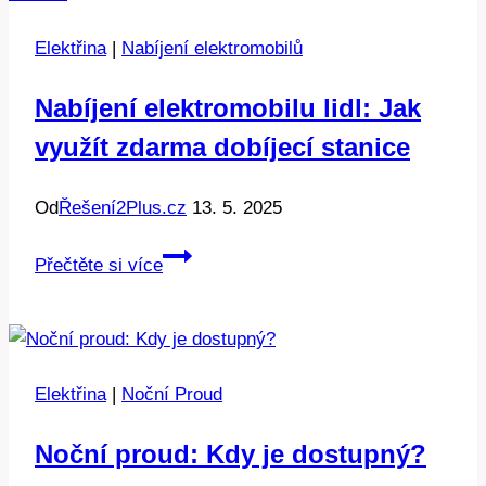
Elektřina
|
Nabíjení elektromobilů
Nabíjení elektromobilu lidl: Jak
využít zdarma dobíjecí stanice
Od
Řešení2Plus.cz
13. 5. 2025
Nabíjení
Přečtěte si více
elektromobilu
lidl:
Jak
využít
Elektřina
|
Noční Proud
zdarma
dobíjecí
Noční proud: Kdy je dostupný?
stanice