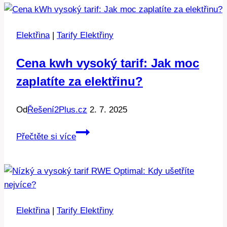
Kdy
se
Elektřina
|
Tarify Elektřiny
vyplatí
čekat?
Cena kwh vysoký tarif: Jak moc
zaplatíte za elektřinu?
Od
Řešení2Plus.cz
2. 7. 2025
Cena
Přečtěte si více
kwh
vysoký
tarif:
Jak
moc
Elektřina
|
Tarify Elektřiny
zaplatíte