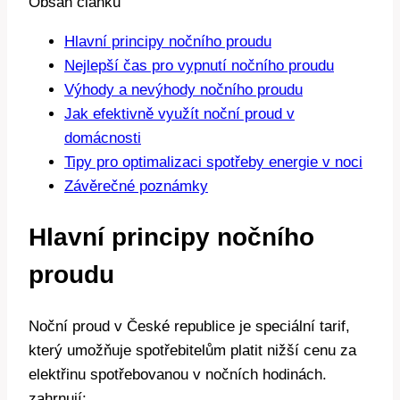
Obsah článku
Hlavní principy nočního proudu
Nejlepší čas pro vypnutí nočního proudu
Výhody a nevýhody nočního proudu
Jak efektivně využít noční proud v
domácnosti
Tipy pro optimalizaci spotřeby energie v noci
Závěrečné poznámky
Hlavní principy nočního
proudu
Noční proud v České republice je speciální tarif,
který umožňuje spotřebitelům platit nižší cenu za
elektřinu spotřebovanou v nočních hodinách.
zahrnují: