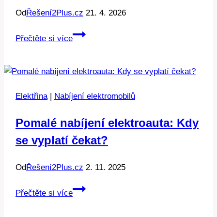
Od
Řešení2Plus.cz
21. 4. 2026
Noční
Přečtěte si více
proud:
Kdy
je
dostupný?
Elektřina
|
Nabíjení elektromobilů
Pomalé nabíjení elektroauta: Kdy
se vyplatí čekat?
Od
Řešení2Plus.cz
2. 11. 2025
Pomalé
Přečtěte si více
nabíjení
elektroauta: