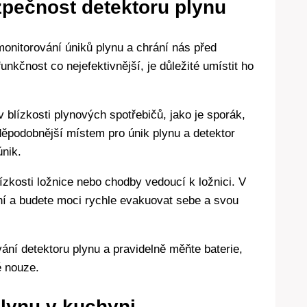
pečnost detektoru plynu
monitorování úniků plynu a chrání nás před
nkčnost co nejefektivnější, je důležité umístit ho
v blízkosti plynových spotřebičů, jako je sporák,
děpodobnější místem pro únik plynu a detektor
únik.
lízkosti ložnice nebo chodby vedoucí k ložnici. V
ní a budete moci rychle evakuovat sebe a svou
vání detektoru plynu a pravidelně měňte baterie,
ě nouze.
plynu v kuchyni