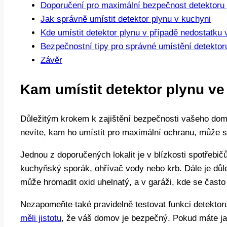
Doporučení pro maximální bezpečnost detektoru 
Jak správně umístit detektor plynu v kuchyni
Kde umístit detektor plynu v případě nedostatku 
Bezpečnostní tipy pro správné umístění detektor
Závěr
Kam umístit detektor plynu 
Důležitým krokem k zajištění bezpečnosti vašeho dom
nevíte, kam ho umístit pro maximální ochranu, může se
Jednou z doporučených lokalit je v blízkosti spotřebičů
kuchyňský sporák, ohřívač vody nebo krb. Dále je důlež
může hromadit oxid uhelnatý, a v garáži, kde se často
Nezapomeňte také pravidelně testovat funkci detektoru
měli jistotu
, že váš domov je bezpečný. Pokud máte ja