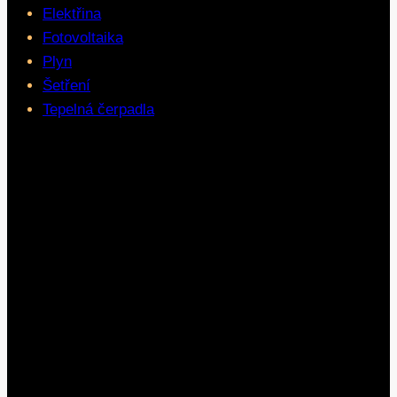
Elektřina
Fotovoltaika
Plyn
Šetření
Tepelná čerpadla