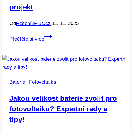
projekt
Od
Řešení2Plus.cz
11. 11. 2025
Ostrovní
Přečtěte si více
solární
elektrárna:
DIY
projekt
Baterie
|
Fotovoltaika
Jakou velikost baterie zvolit pro
fotovoltaiku? Expertní rady a
tipy!