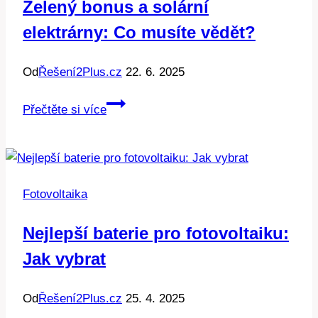
Zelený bonus a solární
elektrárny: Co musíte vědět?
Od
Řešení2Plus.cz
22. 6. 2025
Zelený
Přečtěte si více
bonus
a
solární
elektrárny:
Fotovoltaika
Co
musíte
Nejlepší baterie pro fotovoltaiku:
vědět?
Jak vybrat
Od
Řešení2Plus.cz
25. 4. 2025