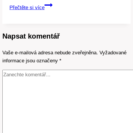
Nejlepší
Přečtěte si více
baterie
pro
fotovoltaiku:
Napsat komentář
Jak
vybrat
Vaše e-mailová adresa nebude zveřejněna.
Vyžadované
informace jsou označeny
*