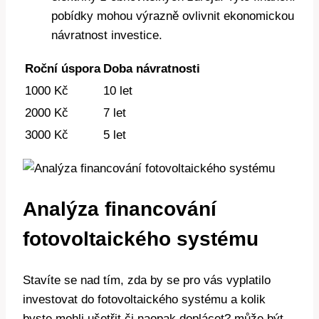
pobídky mohou výrazně ovlivnit ekonomickou
návratnost investice.
Roční úspora
Doba návratnosti
1000 Kč
10 let
2000 Kč
7 let
3000 Kč
5 let
Analýza financování
fotovoltaického systému
Stavíte se nad tím, zda by se pro vás vyplatilo
investovat do fotovoltaického systému a kolik
byste mohli ušetřit či naopak doplácet? může být