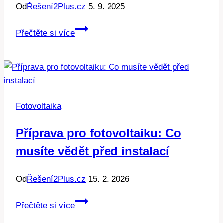
Od
Řešení2Plus.cz
5. 9. 2025
Jakou
Přečtěte si více
velikost
baterie
zvolit
pro
fotovoltaiku?
Fotovoltaika
Expertní
rady
Příprava pro fotovoltaiku: Co
a
musíte vědět před instalací
tipy!
Od
Řešení2Plus.cz
15. 2. 2026
Příprava
Přečtěte si více
pro