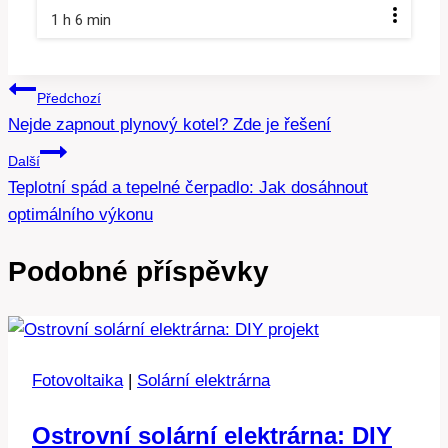
1 h 6 min
Navigace
Předchozí
Nejde zapnout plynový kotel? Zde je řešení
pro
Další
příspěvek
Teplotní spád a tepelné čerpadlo: Jak dosáhnout
optimálního výkonu
Podobné příspěvky
Fotovoltaika
|
Solární elektrárna
Ostrovní solární elektrárna: DIY