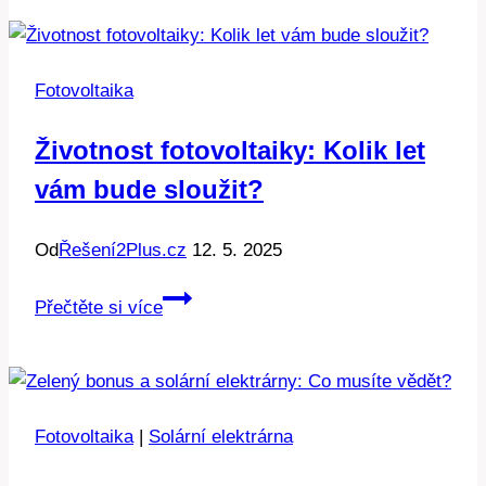
fotovoltaiku:
Co
musíte
Fotovoltaika
vědět
před
Životnost fotovoltaiky: Kolik let
instalací
vám bude sloužit?
Od
Řešení2Plus.cz
12. 5. 2025
Životnost
Přečtěte si více
fotovoltaiky:
Kolik
let
vám
Fotovoltaika
|
Solární elektrárna
bude
sloužit?