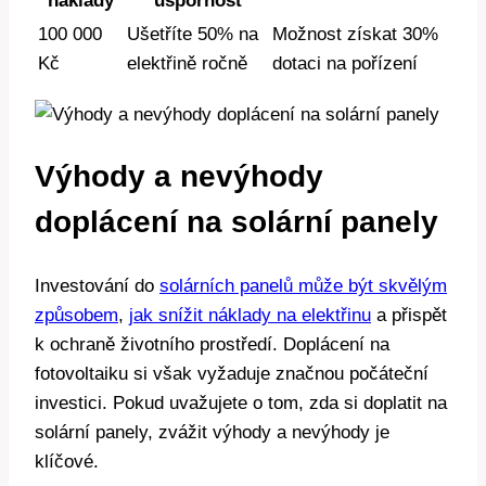
náklady
úspornost
100 000
Ušetříte 50% na
Možnost získat 30%
Kč
elektřině ročně
dotaci na pořízení
Výhody a nevýhody
doplácení na solární panely
Investování do
solárních panelů může být skvělým
způsobem
,
jak snížit náklady na elektřinu
a přispět
k ochraně životního prostředí. Doplácení na
fotovoltaiku si však vyžaduje značnou počáteční
investici. Pokud uvažujete o tom, zda si doplatit na
solární panely, zvážit výhody a nevýhody je
klíčové.