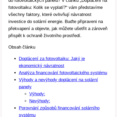
do fotovoltaických panelů? V článku „Doplácení na
fotovoltaiku: Kolik se vyplatí?“ vám představíme
všechny faktory, které ovlivňují návratnost
investice do solární energie. Buďte připraveni na
překvapení a objevte, jak můžete ušetřit a zároveň
přispět k ochraně životního prostředí.
Obsah článku
Doplácení za fotovoltaiku: Jaký je
ekonomický návratnost
Analýza financování fotovoltaického systému
Výhody a nevýhody doplácení na solární
panely
Výhody:
Nevýhody:
Porovnání způsobů financování solárního
systému