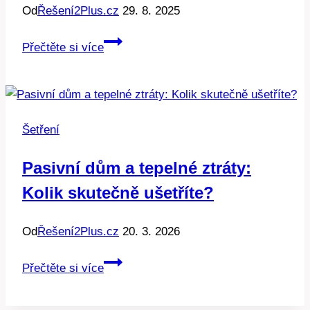
Od
Řešení2Plus.cz
29. 8. 2025
Ezo
Přečtěte si více
a
úspory:
Jak
šetřit
Šetření
s
rozumem
Pasivní dům a tepelné ztráty:
Kolik skutečně ušetříte?
Od
Řešení2Plus.cz
20. 3. 2026
Pasivní
Přečtěte si více
dům
a