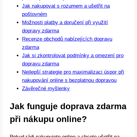
Jak nakupovat s rozumem a ušetřit na
poštovném
Možnosti platby a doručení při využití
dopravy zdarma
Recenze obchodů nabízejících dopravu
zdarma
Jak si zkontrolovat podmínky a omezení pro
dopravu zdarma
Nejlepší strategie pro maximalizaci úspor při
nakupování online s bezplatnou dopravou
Závěrečné myšlenky
Jak funguje doprava zdarma
při nákupu online?
Pokud rádi nakupujete online a chcete ušetřit na