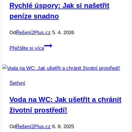
Rychlé úspory: Jak si našetřit
peníze snadno
Od
Řešení2Plus.cz
5. 4. 2026
Rychlé
Přečtěte si více
úspory:
Jak
si
našetřit
Šetření
peníze
snadno
Voda na WC: Jak ušetřit a chránit
životní prostředí!
Od
Řešení2Plus.cz
6. 8. 2025