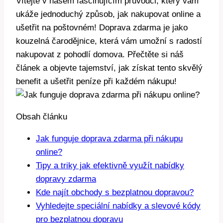
Vítejte v našem fascinujícím průvodci, který vám
ukáže jednoduchý způsob, jak nakupovat online a
ušetřit na poštovném! Doprava zdarma je jako
kouzelná čarodějnice, která vám umožní s radostí
nakupovat z pohodlí domova. Přečtěte si náš
článek a objevte tajemství, jak získat tento skvělý
benefit a ušetřit peníze při každém nákupu!
Obsah článku
Jak funguje doprava zdarma při nákupu
online?
Tipy a triky jak efektivně využít nabídky
dopravy zdarma
Kde najít obchody s bezplatnou dopravou?
Vyhledejte speciální nabídky a slevové kódy
pro bezplatnou dopravu