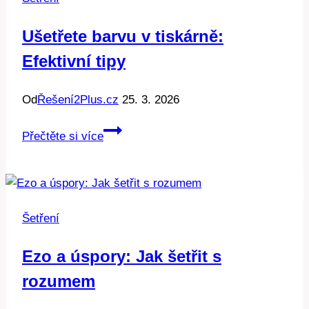
na
dani
Ušetřete barvu v tiskárně:
z
Efektivní tipy
příjmu
Od
Řešení2Plus.cz
25. 3. 2026
Ušetřete
Přečtěte si více
barvu
v
tiskárně:
Efektivní
Šetření
tipy
Ezo a úspory: Jak šetřit s
rozumem