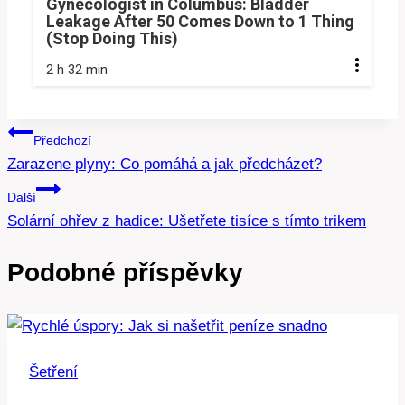
Gynecologist in Columbus: Bladder
Leakage After 50 Comes Down to 1 Thing
(Stop Doing This)
2 h 32 min
Navigace
Předchozí
Zarazene plyny: Co pomáhá a jak předcházet?
pro
Další
příspěvek
Solární ohřev z hadice: Ušetřete tisíce s tímto trikem
Podobné příspěvky
Šetření