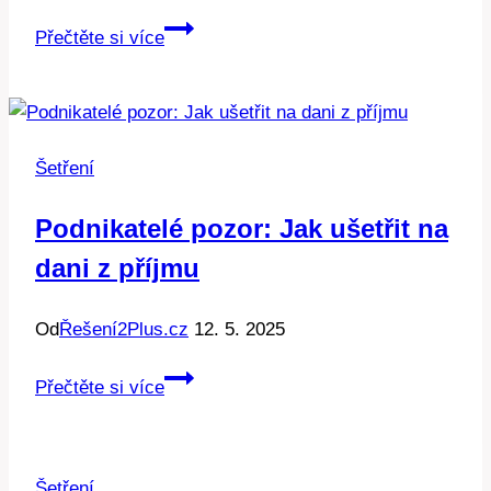
Voda
Přečtěte si více
na
WC:
Jak
ušetřit
Šetření
a
chránit
Podnikatelé pozor: Jak ušetřit na
životní
dani z příjmu
prostředí!
Od
Řešení2Plus.cz
12. 5. 2025
Podnikatelé
Přečtěte si více
pozor:
Jak
ušetřit
Šetření