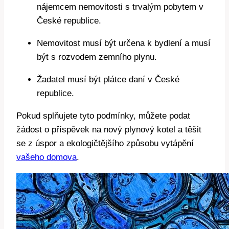
nájemcem nemovitosti s trvalým pobytem v
České republice.
Nemovitost musí být určena k bydlení a musí
být s rozvodem zemního plynu.
Žadatel musí být plátce daní v České
republice.
Pokud splňujete tyto podmínky, můžete podat
žádost o příspěvek na nový plynový kotel a těšit
se z úspor a ekologičtějšího způsobu vytápění
vašeho domova
.