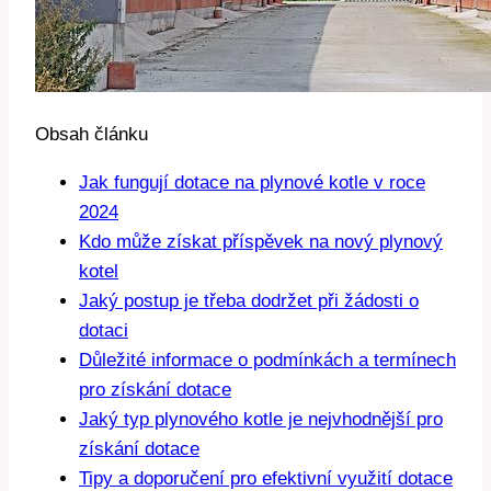
Obsah článku
Jak fungují dotace na plynové kotle v roce
2024
Kdo může získat příspěvek na nový plynový
kotel
Jaký postup je třeba dodržet při žádosti o
dotaci
Důležité informace o podmínkách a termínech
pro získání dotace
Jaký typ plynového kotle je nejvhodnější pro
získání dotace
Tipy a doporučení pro efektivní využití dotace