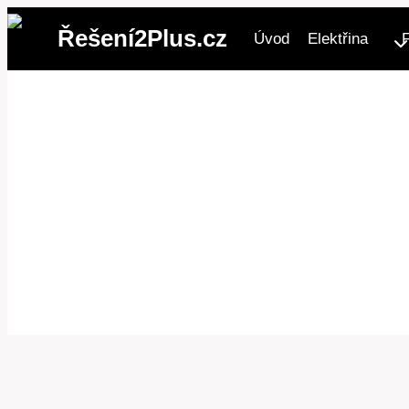
Přeskočit
Řešení2Plus.cz
Úvod
Elektřina
na
obsah