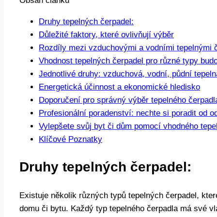
Obsah článku
Druhy tepelných čerpadel:
Důležité faktory, které ovlivňují výběr
Rozdíly mezi vzduchovými a vodními tepelnými 
Vhodnost tepelných čerpadel pro různé typy bud
Jednotlivé druhy: vzduchová, vodní, půdní tepeln
Energetická účinnost a ekonomické hledisko
Doporučení pro správný výběr tepelného čerpadl
Profesionální poradenství: nechte si poradit od o
Vylepšete svůj byt či dům pomocí vhodného tepe
Klíčové Poznatky
Druhy tepelných čerpadel:
Existuje několik různých typů tepelných čerpadel, kt
domu či bytu. Každý typ tepelného čerpadla má své v