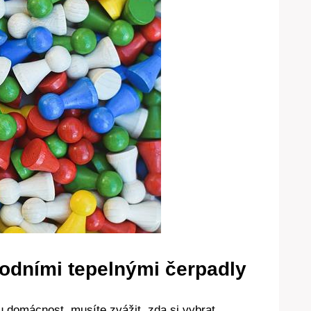
odními tepelnými čerpadly
 domácnost, musíte zvážit, zda si vybrat