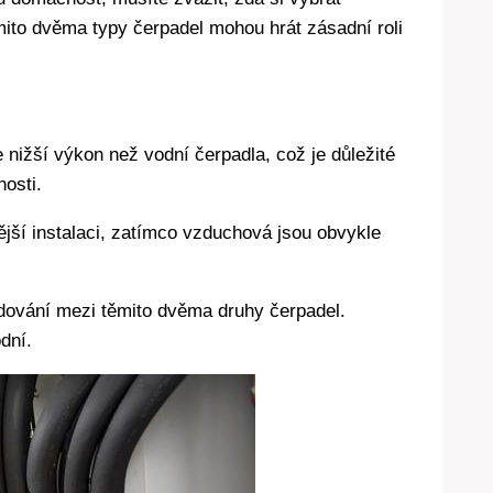
mito dvěma typy čerpadel mohou hrát zásadní roli
nižší výkon než vodní čerpadla, což je důležité
osti.
ější instalaci, zatímco vzduchová jsou obvykle
dování mezi těmito dvěma druhy čerpadel.
dní.