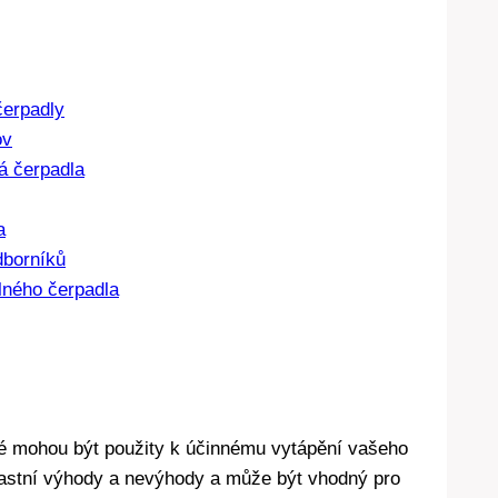
čerpadly
ov
á čerpadla
a
dborníků
lného čerpadla
eré mohou být použity k účinnému vytápění vašeho
lastní výhody a nevýhody a může být vhodný pro