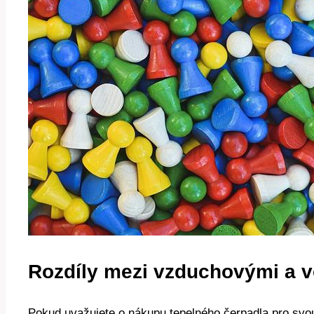
Rozdíly mezi vzduchovými a v
Pokud uvažujete o nákupu tepelného čerpadla pro svou