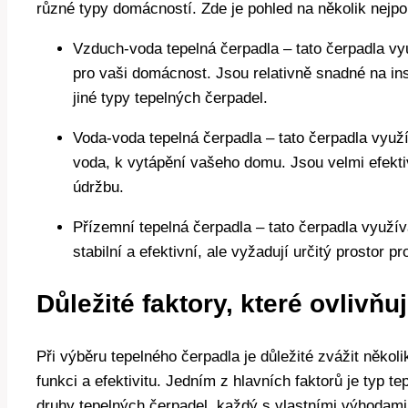
různé typy domácností. Zde je pohled na několik nejpo
Vzduch-voda tepelná čerpadla – tato čerpadla vy
pro vaši domácnost. Jsou relativně snadné na ins
jiné typy tepelných čerpadel.
Voda-voda tepelná čerpadla – tato čerpadla využí
voda, k vytápění vašeho domu. Jsou velmi efektiv
údržbu.
Přízemní tepelná čerpadla – tato čerpadla využí
stabilní a efektivní, ale vyžadují určitý prostor p
Důležité faktory, které ovlivňu
Při výběru tepelného čerpadla je důležité zvážit několik
funkci a efektivitu. Jedním z hlavních faktorů je typ te
druhy tepelných čerpadel, každý s vlastními výhodami