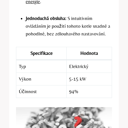
energie
.
Jednoduchá ⁤obsluha:
‍S intuitivním
ovládáním⁤ je použití tohoto kotle snadné a⁢
pohodlné, bez zdlouhavého nastavování.
Specifikace
Hodnota
Typ
Elektrický
Výkon
5-15‌ kW
Účinnost
94%