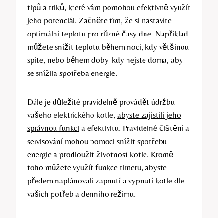
tipů a triků, které vám pomohou efektivně⁢ využít
jeho potenciál.⁣ Začněte tím,⁢ že si nastavíte
optimální teplotu ⁢pro⁢ různé časy ‌dne. Například
můžete snížit teplotu během noci, kdy většinou
spíte, nebo během doby, kdy ​nejste doma, aby
se snížila ⁣spotřeba energie.
Dále je důležité pravidelně provádět údržbu
vašeho ‌elektrického kotle,
abyste zajistili jeho
správnou funkci
a efektivitu. Pravidelné​ čištění⁣ a
servisování mohou pomoci‌ snížit spotřebu
energie a ‍prodloužit ⁣životnost kotle. Kromě
toho můžete využít funkce timeru, abyste
předem​ naplánovali zapnutí a vypnutí kotle dle
vašich potřeb a denního režimu.