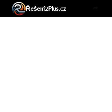
Přeskočit
Řešení2Plus.cz
na
obsah