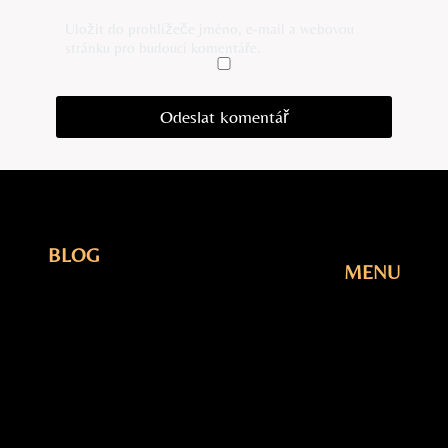
Uložit do prohlížeče jméno, e-mail a webovou
stránku pro budoucí komentáře.
BLOG
MENU
Elektřina
Úvodní
Fotovoltaika
Stránka
Plyn
Blog
Šetření
O Nás
Tepelná
Kontakty