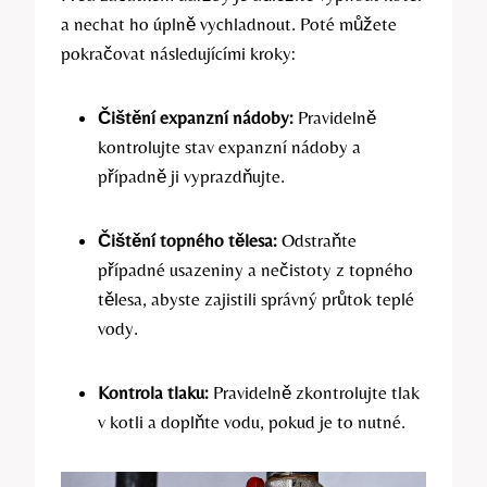
‍a​ nechat ​ho úplně vychladnout. Poté můžete
pokračovat následujícími kroky:
Čištění expanzní nádoby:⁢
Pravidelně
kontrolujte‍ stav expanzní nádoby a
případně ji vyprazdňujte.
Čištění topného tělesa:‍
Odstraňte
případné usazeniny a nečistoty z topného
tělesa, ‌abyste zajistili správný ​průtok teplé
vody.
Kontrola tlaku:
Pravidelně⁢ zkontrolujte tlak
v ⁤kotli ⁣a doplňte vodu, pokud je to nutné.