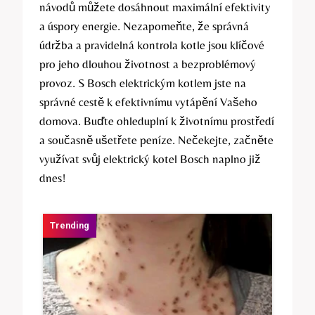
návodů můžete dosáhnout maximální efektivity
a ⁤úspory energie. Nezapomeňte, že správná
údržba a pravidelná ⁤kontrola ⁣kotle jsou klíčové⁢
pro ​jeho dlouhou životnost a bezproblémový
provoz.⁣ S Bosch⁤ elektrickým kotlem ⁢jste ⁢na
správné cestě k efektivnímu vytápění ⁤Vašeho
domova. Buďte ohleduplní k životnímu​ prostředí
a současně ušetřete peníze. Nečekejte, začněte
využívat svůj elektrický kotel⁣ Bosch ⁢naplno již​
dnes!