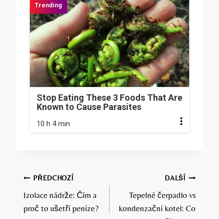
Stop Eating These 3 Foods That Are
Known to Cause Parasites
10 h 4 min
Navigace
PŘEDCHOZÍ
DALŠÍ
Izolace nádrže: Čím a
Tepelné čerpadlo vs
pro
proč to ušetří peníze?
kondenzační kotel: Co