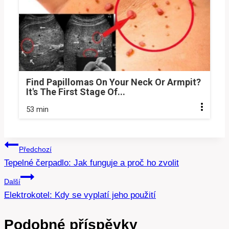
Find Papillomas On Your Neck Or Armpit?
It's The First Stage Of...
53 min
Navigace
Předchozí
Tepelné čerpadlo: Jak funguje a proč ho zvolit
pro
Další
příspěvek
Elektrokotel: Kdy se vyplatí jeho použití
Podobné příspěvky