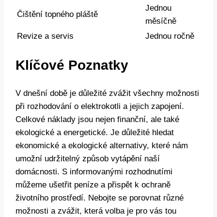
Jednou
Čištění⁢ topného pláště
‌měsíčně
Revize a ‌servis
Jednou‍ ročně
Klíčové Poznatky
V dnešní době⁢ je důležité zvážit všechny možnosti
při ⁣rozhodování o elektrokotli a jejich⁣ zapojení.
Celkové⁢ náklady jsou nejen ⁣finanční, ale také
ekologické a energetické. ‍Je důležité ‌hledat
⁤ekonomické​ a ekologické alternativy,⁢ které⁤ nám⁢
umožní udržitelný způsob ​vytápění naší
⁢domácnosti. ‌S ‍informovanými rozhodnutími‌
můžeme ušetřit peníze ⁢a přispět ⁢k⁢ ochraně⁣
životního‌ prostředí.⁢ Nebojte se porovnat různé ​
možnosti a zvážit, která ⁢volba‌ je⁢ pro vás tou