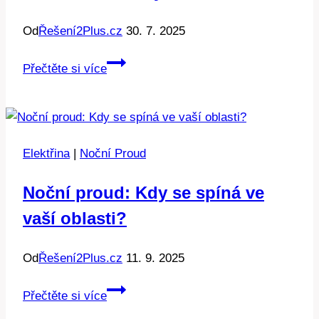
Od
Řešení2Plus.cz
30. 7. 2025
Přežití
Přečtěte si více
výbuchu:
Co
dělat
při
Elektřina
|
Noční Proud
havárii
elektrárny?
Noční proud: Kdy se spíná ve
vaší oblasti?
Od
Řešení2Plus.cz
11. 9. 2025
Noční
Přečtěte si více
proud: