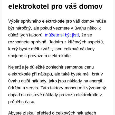
elektrokotel pro váš domov
Výběr správného elektrokotle pro váš domov ‌může
‍být náročný, ale pokud vezmete v úvahu ⁣několik
důležitých⁢ faktorů,
můžete si být jisti
,⁤ že ‍se‍
rozhodnete správně. ⁢Jedním z klíčových ⁣aspektů,
který byste⁤ měli zvážit, jsou celkové⁣ náklady
spojené s provozem elektrokotle.
Nejenže je důležité ​zohlednit‍ samotnou cenu
elektrokotle při nákupu, ale⁣ také byste ‌měli⁤ brát v
úvahu⁤ další náklady, jako jsou náklady na energii,
údržbu a servis. ⁢Tyto faktory mohou​ mít významný‍
dopad na ‌celkové náklady provozu⁢ elektrokotle v
průběhu času.
Abyste ⁤získali přehled o celkových nákladech