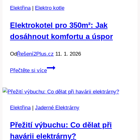
vs.
Elektřina
|
Elektro kotle
Realita
Elektrokotel pro 350m²: Jak
dosáhnout komfortu a úspor
Od
Řešení2Plus.cz
11. 1. 2026
Elektrokotel
Přečtěte si více
pro
350m²:
Jak
dosáhnout
Elektřina
|
Jaderné Elektrárny
komfortu
a
Přežití výbuchu: Co dělat při
úspor
havárii elektrárny?