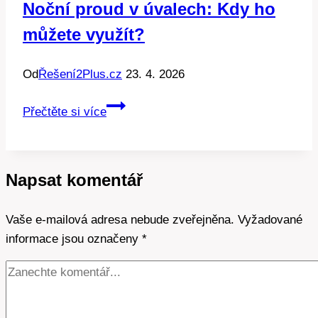
Noční proud v úvalech: Kdy ho
můžete využít?
Od
Řešení2Plus.cz
23. 4. 2026
Noční
Přečtěte si více
proud
v
úvalech:
Napsat komentář
Kdy
ho
Vaše e-mailová adresa nebude zveřejněna.
můžete
Vyžadované
informace jsou označeny
využít?
*