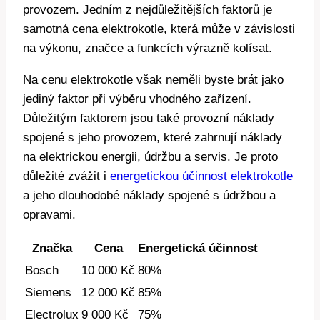
provozem. Jedním⁣ z nejdůležitějších ⁢faktorů je
samotná cena elektrokotle, která může v závislosti
na⁤ výkonu, značce a funkcích ⁢výrazně​ kolísat.
Na ‌cenu elektrokotle však neměli byste brát jako
jediný faktor při výběru vhodného zařízení.‌
Důležitým faktorem jsou také provozní náklady
⁢spojené s jeho‌ provozem, které⁣ zahrnují⁤ náklady
⁢na elektrickou energii, údržbu a servis. Je ‌proto
důležité zvážit i
energetickou účinnost elektrokotle
a jeho dlouhodobé ‍náklady ⁢spojené s​ údržbou​ a
opravami.
Značka
Cena
Energetická účinnost
Bosch
10 000 Kč
80%
Siemens
12 000 Kč
85%
Electrolux
9 000 Kč
75%