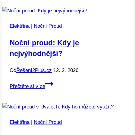
Kdy
se
spíná
Elektřina
|
Noční Proud
ve
vaší
Noční proud: Kdy je
oblasti?
nejvýhodnější?
Od
Řešení2Plus.cz
12. 2. 2026
Noční
Přečtěte si více
proud:
Kdy
je
nejvýhodnější?
Elektřina
|
Noční Proud