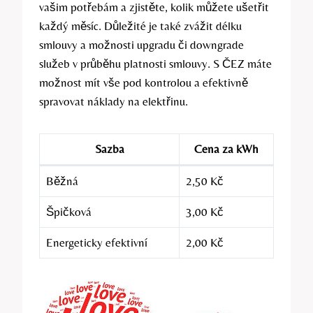
vašim potřebám a zjistěte,⁣ kolik můžete ušetřit
každý měsíc.​ Důležité je⁣ také zvážit délku
smlouvy a ⁢možnosti upgradu či downgrade
služeb v průběhu platnosti smlouvy. S⁤ ČEZ máte
možnost mít vše pod kontrolou a‍ efektivně
spravovat náklady na elektřinu.
Sazba
Cena za ⁤kWh
Běžná
2,50 Kč
Špičková
3,00 Kč
Energeticky efektivní
2,00 Kč