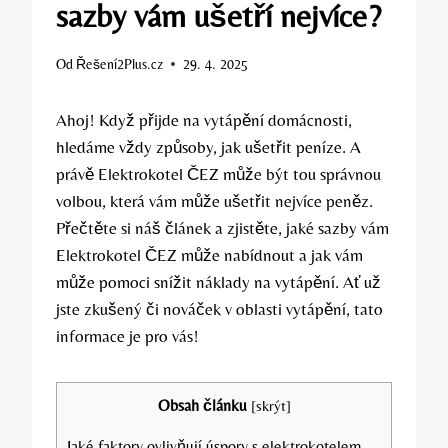
sazby vám ušetří nejvíce?
Od
Řešení2Plus.cz
29. 4. 2025
Ahoj!​ Když přijde ⁢na vytápění domácnosti,
hledáme vždy⁢ způsoby, jak ušetřit⁣ peníze. A​
právě Elektrokotel ČEZ může být tou správnou
volbou, ‌která vám může ušetřit ​nejvíce peněz.
Přečtěte ‍si náš článek a zjistěte, jaké‍ sazby vám
Elektrokotel ČEZ může nabídnout a jak vám
může pomoci snížit náklady na vytápění. Ať už
jste zkušený či nováček v oblasti ​vytápění, tato
informace‌ je pro vás!
Obsah článku
[
skrýt
]
Jaké⁣ faktory ovlivňují ⁣úspory s elektrokotelem