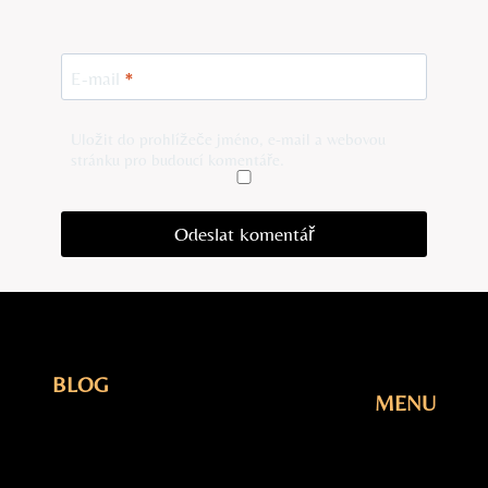
E-mail
*
Uložit do prohlížeče jméno, e-mail a webovou
stránku pro budoucí komentáře.
BLOG
MENU
Elektřina
Úvodní
Fotovoltaika
Stránka