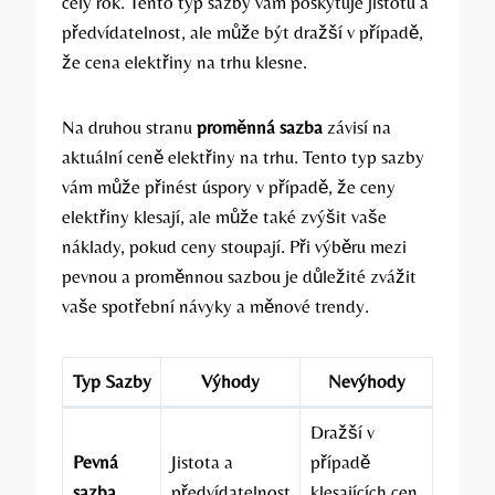
celý ⁤rok.‍ Tento typ sazby vám poskytuje jistotu a
předvídatelnost, ale může‌ být dražší v‌ případě,‍
že cena elektřiny na trhu ⁢klesne.
Na druhou stranu
proměnná ⁣sazba
závisí na
aktuální ceně elektřiny ‌na trhu. Tento typ sazby
vám může⁤ přinést úspory v případě, že ceny‌
elektřiny klesají, ale může také zvýšit ⁤vaše
náklady, pokud ​ceny stoupají. Při výběru mezi
pevnou a proměnnou sazbou⁣ je důležité zvážit
vaše spotřební návyky ⁢a měnové ​trendy.
Typ ⁢Sazby
Výhody
Nevýhody
Dražší v
Pevná
Jistota a
případě⁣
sazba
předvídatelnost
klesajících cen