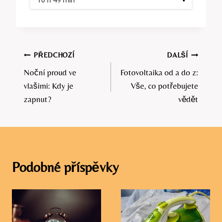
Navigace
PŘEDCHOZÍ
DALŠÍ
Noční proud ve
Fotovoltaika od a do z:
pro
vlašimi: Kdy je
Vše, co potřebujete
příspěvek
zapnut?
vědět
Podobné příspěvky