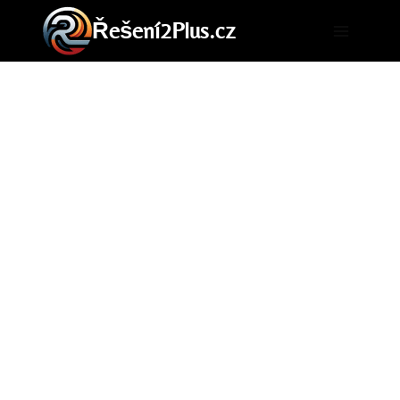
Přeskočit
Řešení2Plus.cz
na
obsah