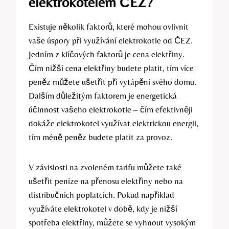
elektrokotelem ČEZ?
Existuje několik faktorů, které⁢ mohou ⁤ovlivnit
vaše úspory při využívání elektrokotle‍ od ČEZ.
Jedním z klíčových faktorů je⁤ cena elektřiny.
Čím nižší‌ cena elektřiny budete‌ platit, tím více
peněz můžete ušetřit ‌při vytápění​ svého ⁣domu.
Dalším​ důležitým faktorem ⁣je ​energetická
účinnost vašeho​ elektrokotle – čím efektivněji
dokáže elektrokotel ⁢využívat elektrickou energii,
tím méně peněz‌ budete ⁣platit za provoz.
V závislosti na zvoleném tarifu můžete také
ušetřit peníze na přenosu elektřiny ⁢nebo na
distribučních poplatcích. Pokud například
⁢využíváte elektrokotel ‌v době, kdy je nižší
spotřeba elektřiny, můžete​ se vyhnout vysokým