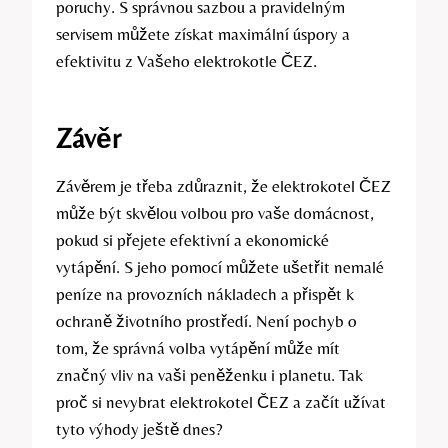
poruchy. S správnou sazbou ⁤a ⁣pravidelným
servisem můžete získat maximální úspory a​
efektivitu z Vašeho elektrokotle ČEZ.
Závěr
Závěrem⁤ je třeba ⁤zdůraznit, že elektrokotel ČEZ
může⁤ být ‍skvělou volbou pro vaše domácnost,
pokud si ‌přejete efektivní a‍ ekonomické​
vytápění. S ⁢jeho pomocí ‌můžete ušetřit‍ nemalé
peníze na provozních ⁣nákladech a přispět k
ochraně životního prostředí. Není pochyb o​
tom,⁤ že‌ správná volba vytápění může⁤ mít
značný vliv⁣ na vaši peněženku i planetu.‍ Tak
‌proč si ​nevybrat elektrokotel ČEZ a ⁣začít užívat
tyto výhody​ ještě dnes?