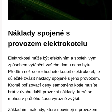
Náklady spojené s
provozem elektrokotelu
Elektrokotel⁣ může ⁣být efektivním a ‍spolehlivým
způsobem vytápění ‍vašeho domu nebo bytu.
Předtím než se rozhodnete ⁣koupit ⁤elektrokotel, je
důležité⁢ zvážit náklady spojené s jeho provozem.
Kromě ‍pořizovací ceny samotného‍ kotle ⁢musíte
brát v úvahu ‍další provozní náklady, které⁤ se
mohou v průběhu‌ času výrazně ​zvýšit.
Základními náklady, které​ souvisejí ⁢s ⁢provozem