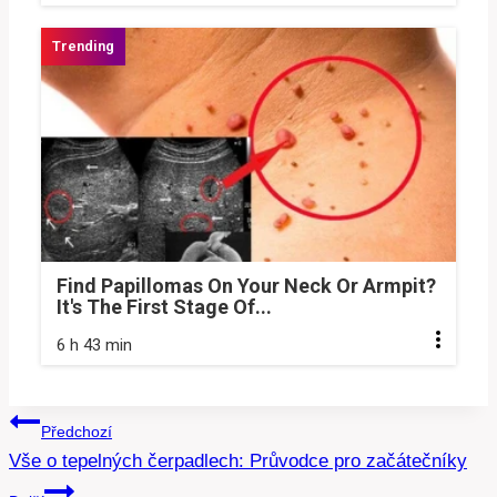
Find Papillomas On Your Neck Or Armpit?
It's The First Stage Of...
6 h 43 min
Navigace
Předchozí
Vše o tepelných čerpadlech: Průvodce pro začátečníky
pro