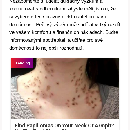
Nezapomeňte si udělat důkladný výzkum⁤ a
konzultovat​ s odborníkem, abyste měli ​jistotu, že
si vyberete ten správný elektrokotel pro vaši
domácnost. Pečlivý výběr může‍ udělat velký⁤ rozdíl
ve‌ vašem komfortu a‍ finančních nákladech. ‌Buďte​
informovanými spotřebiteli a učiňte pro své
domácnosti⁢ to nejlepší rozhodnutí.
Find Papillomas On Your Neck Or Armpit?