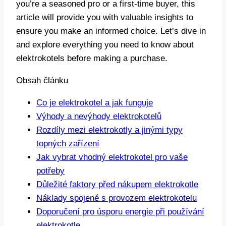
you’re ‍a seasoned pro or a first-time buyer, this
article ​will provide you with valuable insights to
ensure you⁣ make an informed‌ choice. Let’s dive in
and explore everything you need to know about
elektrokotels before‍ making a purchase.
Obsah článku
Co je elektrokotel a⁣ jak funguje
Výhody⁢ a ​nevýhody elektrokotelů
Rozdíly mezi elektrokotly a jinými ‍typy
topných zařízení
Jak‍ vybrat vhodný elektrokotel pro vaše
potřeby
Důležité faktory před nákupem elektrokotle
Náklady spojené s provozem elektrokotelu
Doporučení ⁣pro úsporu energie při‌ používání
elektrokotle