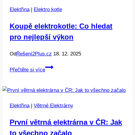
jeho
Elektřina
|
Elektro kotle
cena?
Koupě elektrokotle: Co hledat
pro nejlepší výkon
Od
Řešení2Plus.cz
18. 12. 2025
Koupě
Přečtěte si více
elektrokotle:
Co
hledat
pro
Elektřina
|
Větrné Elektrárny
nejlepší
výkon
První větrná elektrárna v ČR: Jak
to všechno začalo