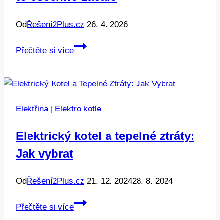
Od
Řešení2Plus.cz
26. 4. 2026
První
Přečtěte si více
větrná
elektrárna
v
ČR:
Elektřina
|
Elektro kotle
Jak
to
Elektrický kotel a tepelné ztráty:
všechno
Jak vybrat
začalo
Od
Řešení2Plus.cz
21. 12. 2024
28. 8. 2024
Elektrický
Přečtěte si více
kotel