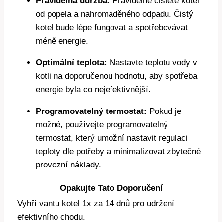
Pravidelná⁢ údržba:
Pravidelně čistěte kotel​
od popela a nahromaděného odpadu. Čistý
kotel bude lépe⁣ fungovat ⁤a spotřebovávat
méně energie.
Optimální teplota:
Nastavte⁢ teplotu vody v
kotli na doporučenou ​hodnotu, aby spotřeba
energie byla co nejefektivnější.
Programovatelný⁤ termostat:
Pokud je⁣
možné, používejte programovatelný
termostat, ⁢který umožní⁤ nastavit regulaci
teploty dle potřeby a minimalizovat zbytečné
provozní náklady.
Opakujte Tato ⁣Doporučení
Vyhří vantu kotel⁣ 1x za 14 dnů ​pro​ udržení
efektivního chodu.