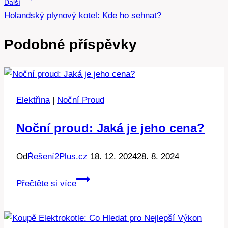
Další
příspěvek
Holandský plynový kotel: Kde ho sehnat?
Podobné příspěvky
Elektřina
|
Noční Proud
Noční proud: Jaká je jeho cena?
Od
Řešení2Plus.cz
18. 12. 2024
28. 8. 2024
Noční
Přečtěte si více
proud:
Jaká
je