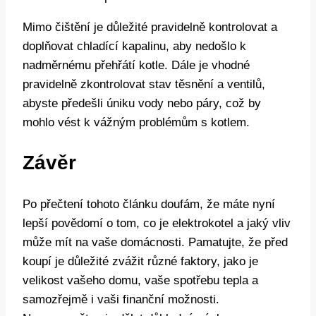
Mimo čištění je důležité pravidelně ‌kontrolovat a
doplňovat⁤ chladící kapalinu, aby nedošlo k
nadměrnému přehřátí ⁣kotle.​ Dále ​je vhodné
pravidelně zkontrolovat stav těsnění a ventilů,
‍abyste⁢ předešli úniku vody‌ nebo páry, což by‌
mohlo vést k vážným problémům s kotlem.
Závěr
Po​ přečtení tohoto článku​ doufám, ⁣že⁣ máte nyní
lepší povědomí o tom, co ⁢je elektrokotel a jaký vliv
může mít na ​vaše ⁢domácnosti. Pamatujte,​ že před
koupí je důležité zvážit různé faktory, jako je
‍velikost vašeho domu, vaše spotřebu tepla⁣ a
samozřejmě ⁤i vaši finanční možnosti.