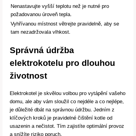
Nenastavujte⁢ vyšší teplotu než⁣ je nutné⁢ pro
požadovanou úroveň tepla.
Vyhřívanou ⁤místnost větrejte pravidelně, aby ​se
tam nezadržovala vlhkost.
Správná ⁢údržba⁣
elektrokotelu pro⁢ dlouhou⁣
životnost
Elektrokotel ⁢je skvělou‌ volbou pro ‌vytápění vašeho
domu, ale aby vám sloužil‍ co nejdéle a⁤ co nejlépe,
je ⁢důležité⁤ dbát na správnou údržbu. Jedním z
klíčových ‌kroků je pravidelné čištění kotle ⁣od
usazenin a nečistot. Tím zajistíte optimální provoz
a snížíte riziko poruch.