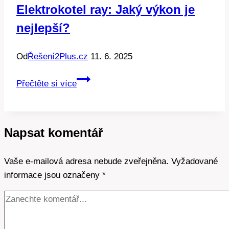
Elektrokotel ray: Jaký výkon je
nejlepší?
Od
Řešení2Plus.cz
11. 6. 2025
Elektrokotel
Přečtěte si více
ray:
Jaký
výkon
Napsat komentář
je
nejlepší?
Vaše e-mailová adresa nebude zveřejněna.
Vyžadované
informace jsou označeny
*