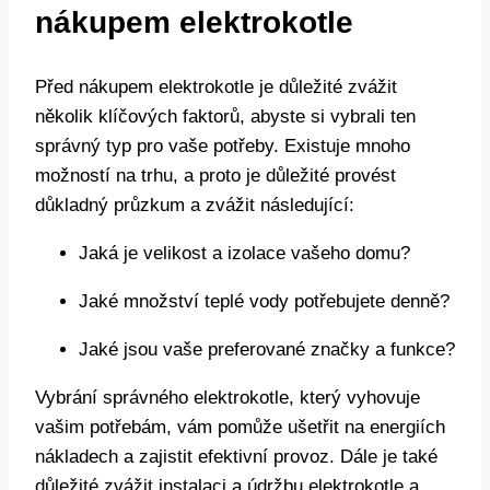
nákupem elektrokotle
Před nákupem elektrokotle ‌je důležité zvážit
několik klíčových⁤ faktorů,​ abyste⁢ si vybrali ⁣ten
‌správný typ pro vaše potřeby. Existuje mnoho
⁤možností na trhu, a ‍proto ​je důležité provést
důkladný průzkum a zvážit‍ následující:
Jaká je velikost‍ a izolace vašeho ⁣domu?
Jaké⁢ množství teplé vody ⁤potřebujete denně?
Jaké‍ jsou ​vaše preferované značky a‌ funkce?
Vybrání správného elektrokotle, který vyhovuje
vašim potřebám, vám pomůže ušetřit na energiích
nákladech ⁢a zajistit efektivní provoz. Dále je také
⁣důležité ⁤zvážit instalaci a údržbu elektrokotle a