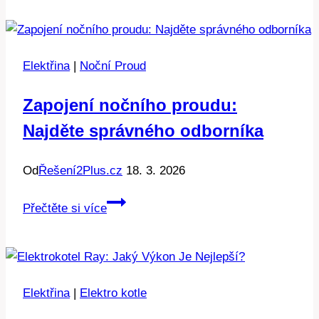
a
tepelné
ztráty:
Elektřina
|
Noční Proud
Jak
vybrat
Zapojení nočního proudu:
Najděte správného odborníka
Od
Řešení2Plus.cz
18. 3. 2026
Zapojení
Přečtěte si více
nočního
proudu:
Najděte
správného
Elektřina
|
Elektro kotle
odborníka