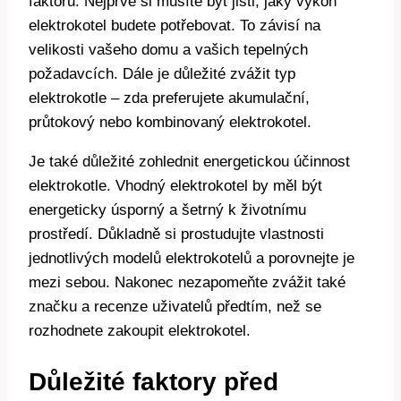
faktorů. Nejprve si musíte být jisti, ⁢jaký výkon
elektrokotel budete potřebovat. To závisí na
velikosti vašeho domu a vašich tepelných
požadavcích. Dále je důležité zvážit typ
elektrokotle – zda ‌preferujete akumulační, ​
průtokový⁤ nebo kombinovaný elektrokotel.
Je také důležité zohlednit energetickou účinnost
elektrokotle. Vhodný ⁢elektrokotel by ⁤měl být
energeticky úsporný a šetrný‌ k životnímu
‍prostředí. Důkladně ​si prostudujte vlastnosti
⁢jednotlivých modelů elektrokotelů a porovnejte je
mezi sebou. Nakonec ‍nezapomeňte zvážit ​také ​
značku a recenze ‍uživatelů předtím, než​ se
⁤rozhodnete zakoupit elektrokotel.
Důležité faktory před