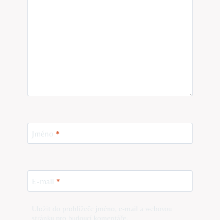
Jméno
*
E-mail
*
Uložit do prohlížeče jméno, e-mail a webovou
stránku pro budoucí komentáře.