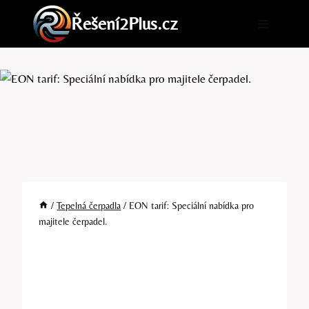
Přeskočit
Řešení2Plus.cz
na
obsah
/
Tepelná čerpadla
/
EON tarif: Speciální nabídka pro
majitele čerpadel.