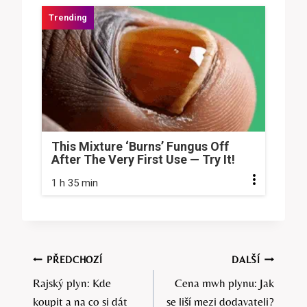
This Mixture ‘Burns’ Fungus Off
After The Very First Use — Try It!
1 h 35 min
Navigace
PŘEDCHOZÍ
DALŠÍ
Rajský plyn: Kde
Cena mwh plynu: Jak
pro
koupit a na co si dát
se liší mezi dodavateli?