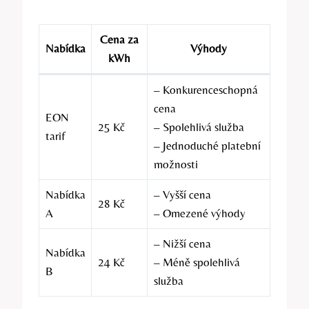
Cena za
Nabídka
Výhody
kWh
– Konkurenceschopná
cena
EON
25 Kč
– Spolehlivá služba
tarif
– Jednoduché platební
možnosti
Nabídka
– Vyšší cena
28 Kč
A
– Omezené výhody
– Nižší cena
Nabídka
24 Kč
– Méně spolehlivá
B
služba