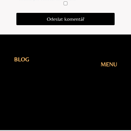
BLOG
MENU
Elektřina
Úvodní
Fotovoltaika
Stránka
Plyn
Blog
Šetření
O Nás
Tepelná
Kontakty
čerpadla