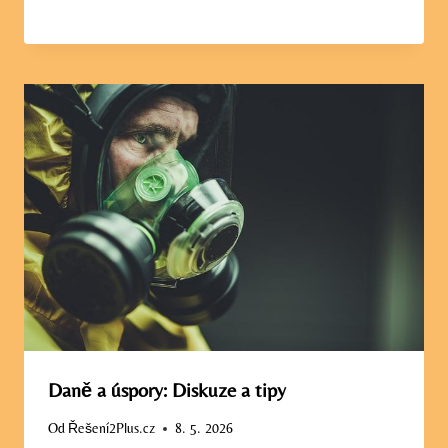
Daně a úspory: Diskuze a tipy
Od
Řešení2Plus.cz
8. 5. 2026