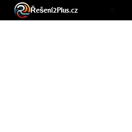
Přeskočit
Řešení2Plus.cz
na
obsah