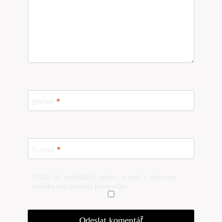
Jméno
*
E-mail
*
Uložit do prohlížeče jméno, e-mail a webovou
stránku pro budoucí komentáře.