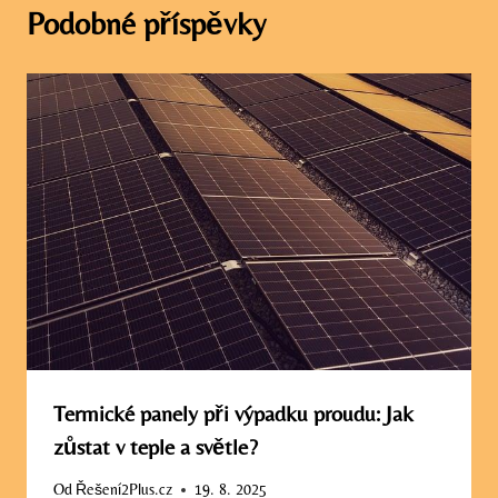
Podobné příspěvky
Termické panely při výpadku proudu: Jak
zůstat v teple a světle?
Od
Řešení2Plus.cz
19. 8. 2025