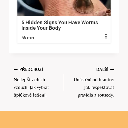
5 Hidden Signs You Have Worms
Inside Your Body
56 min
Navigace
PŘEDCHOZÍ
DALŠÍ
Nejlepší vzduch
Umístění od hranice:
pro
vzduch: Jak vybrat
Jak respektovat
příspěvek
špičkové řešení.
pravidla a sousedy.