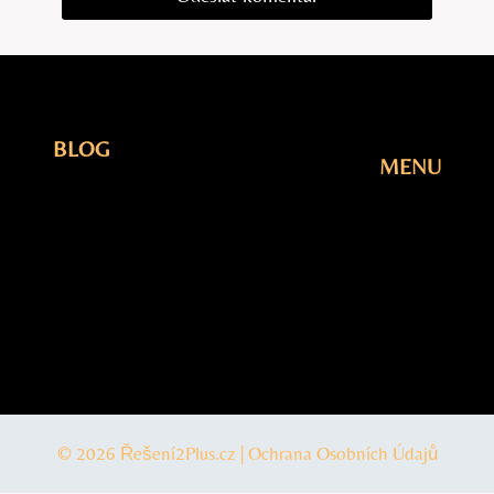
BLOG
MENU
Elektřina
Úvodní
Fotovoltaika
Stránka
Plyn
Blog
Šetření
O Nás
Tepelná
Kontakty
čerpadla
© 2026 Řešení2Plus.cz |
Ochrana Osobních Údajů