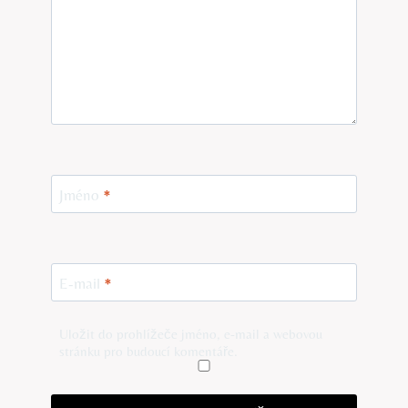
Jméno
*
E-mail
*
Uložit do prohlížeče jméno, e-mail a webovou
stránku pro budoucí komentáře.