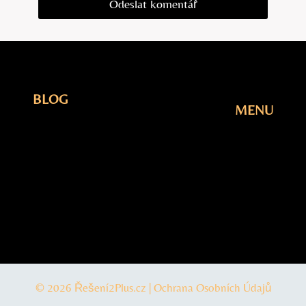
BLOG
MENU
Elektřina
Úvodní
Fotovoltaika
Stránka
Plyn
Blog
Šetření
O Nás
Tepelná
Kontakty
čerpadla
© 2026 Řešení2Plus.cz |
Ochrana Osobních Údajů