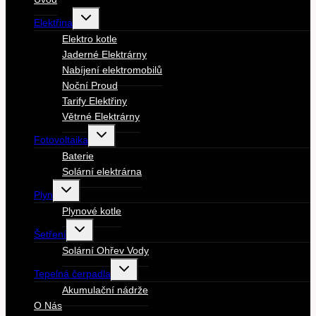
Toggle
Elektřina
child
menu
Elektro kotle
Jaderné Elektrárny
Nabíjení elektromobilů
Noční Proud
Tarify Elektřiny
Větrné Elektrárny
Toggle
Fotovoltaika
child
menu
Baterie
Solární elektrárna
Toggle
Plyn
child
menu
Plynové kotle
Toggle
Šetření
child
menu
Solární Ohřev Vody
Toggle
Tepelná čerpadla
child
menu
Akumulační nádrže
O Nás