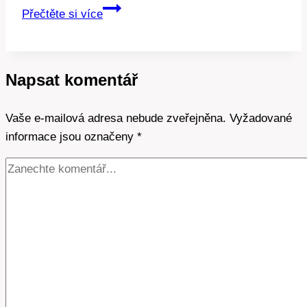
Plynový
Přečtěte si více
kotel
heureka:
Nejlepší
Napsat komentář
modely
podle
Vaše e-mailová adresa nebude zveřejněna.
uživatelů
Vyžadované
informace jsou označeny
*