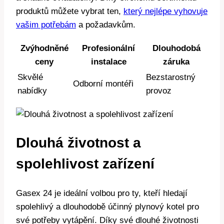
produktů můžete vybrat ten,
který nejlépe vyhovuje
vašim potřebám
a požadavkům.
Zvýhodněné
Profesionální
Dlouhodobá
ceny
instalace
záruka
Skvělé
Bezstarostný
Odborní montéři
nabídky
provoz
Dlouhá životnost a
spolehlivost zařízení
Gasex 24 je ideální volbou pro ty, kteří hledají
spolehlivý a dlouhodobě účinný plynový kotel pro
své potřeby vytápění. Díky své dlouhé životnosti