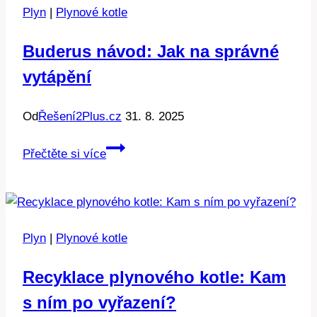
Plyn
|
Plynové kotle
Buderus návod: Jak na správné
vytápění
Od
Řešení2Plus.cz
31. 8. 2025
Buderus
Přečtěte si více
návod:
Jak
na
správné
Plyn
|
Plynové kotle
vytápění
Recyklace plynového kotle: Kam
s ním po vyřazení?