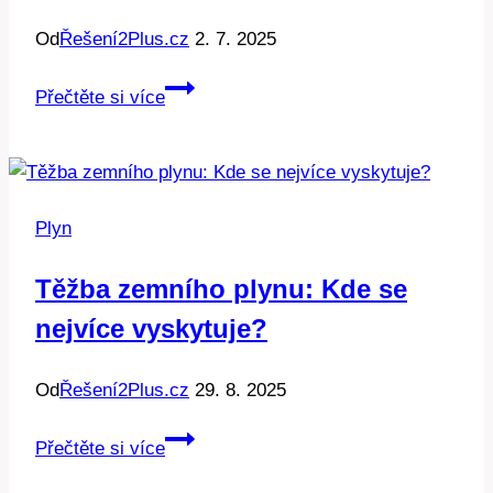
Od
Řešení2Plus.cz
2. 7. 2025
Recyklace
Přečtěte si více
plynového
kotle:
Kam
s
Plyn
ním
po
Těžba zemního plynu: Kde se
vyřazení?
nejvíce vyskytuje?
Od
Řešení2Plus.cz
29. 8. 2025
Těžba
Přečtěte si více
zemního