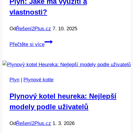
Plyn: Jaké má využití a
více?
vlastnosti?
Od
Řešení2Plus.cz
7. 10. 2025
Plyn:
Přečtěte si více
Jaké
má
využití
a
Plyn
|
Plynové kotle
vlastnosti?
Plynový kotel heureka: Nejlepší
modely podle uživatelů
Od
Řešení2Plus.cz
1. 3. 2026