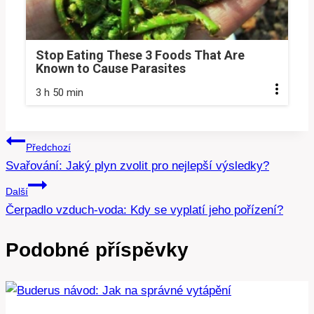
Stop Eating These 3 Foods That Are
Known to Cause Parasites
3 h 50 min
Navigace
Předchozí
Svařování: Jaký plyn zvolit pro nejlepší výsledky?
pro
Další
příspěvek
Čerpadlo vzduch-voda: Kdy se vyplatí jeho pořízení?
Podobné příspěvky