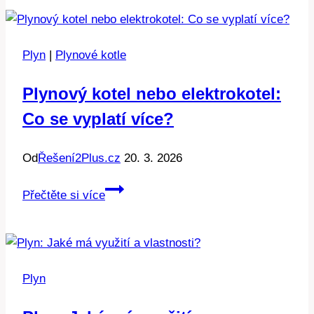
plynu:
Kde
se
Plyn
|
Plynové kotle
nejvíce
vyskytuje?
Plynový kotel nebo elektrokotel:
Co se vyplatí více?
Od
Řešení2Plus.cz
20. 3. 2026
Plynový
Přečtěte si více
kotel
nebo
elektrokotel:
Co
Plyn
se
vyplatí