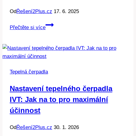
Od
Řešení2Plus.cz
17. 6. 2025
Příkon
Přečtěte si více
elektřiny
pro
čerpadlo:
Jak
ušetřit
Tepelná čerpadla
na
energiích
Nastavení tepelného čerpadla
IVT: Jak na to pro maximální
účinnost
Od
Řešení2Plus.cz
30. 1. 2026