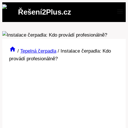
Přeskočit
Řešení2Plus.cz
na
obsah
/
Tepelná čerpadla
/
Instalace čerpadla: Kdo
provádí profesionálně?