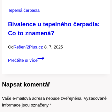
spravovat
Tepelná čerpadla
vaše
vytápění.
Bivalence u tepelného čerpadla:
Co to znamená?
Od
Řešení2Plus.cz
8. 7. 2025
Bivalence
Přečtěte si více
u
tepelného
čerpadla:
Napsat komentář
Co
to
Vaše e-mailová adresa nebude zveřejněna.
znamená?
Vyžadované
informace jsou označeny
*