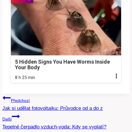
5 Hidden Signs You Have Worms Inside
Your Body
8 h 25 min
Navigace
Předchozí
Jak si udělat fotovoltaiku: Průvodce od a do z
pro
Další
příspěvek
Tepelné čerpadlo vzduch-voda: Kdy se vyplatí?