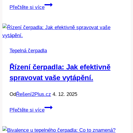
Nastavení
Přečtěte si více
tepelného
čerpadla
IVT:
Jak
na
Tepelná čerpadla
to
pro
Řízení čerpadla: Jak efektivně
maximální
spravovat vaše vytápění.
účinnost
Od
Řešení2Plus.cz
4. 12. 2025
Řízení
Přečtěte si více
čerpadla:
Jak
efektivně