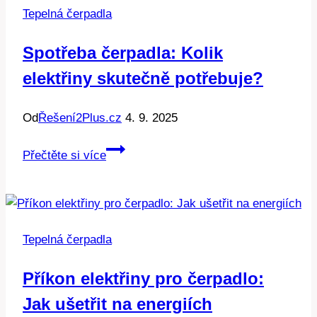
Tepelná čerpadla
pro
každého.
Spotřeba čerpadla: Kolik
elektřiny skutečně potřebuje?
Od
Řešení2Plus.cz
4. 9. 2025
Spotřeba
Přečtěte si více
čerpadla:
Kolik
elektřiny
skutečně
Tepelná čerpadla
potřebuje?
Příkon elektřiny pro čerpadlo:
Jak ušetřit na energiích