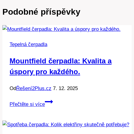
Podobné příspěvky
Tepelná čerpadla
Mountfield čerpadla: Kvalita a
úspory pro každého.
Od
Řešení2Plus.cz
7. 12. 2025
Mountfield
Přečtěte si více
čerpadla:
Kvalita
a
úspory