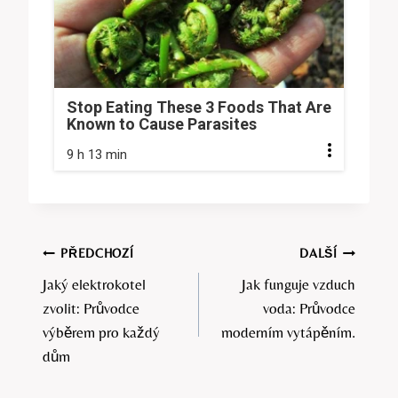
Stop Eating These 3 Foods That Are
Known to Cause Parasites
9 h 13 min
Navigace
PŘEDCHOZÍ
DALŠÍ
Jaký elektrokotel
Jak funguje vzduch
pro
zvolit: Průvodce
voda: Průvodce
příspěvek
výběrem pro každý
moderním vytápěním.
dům