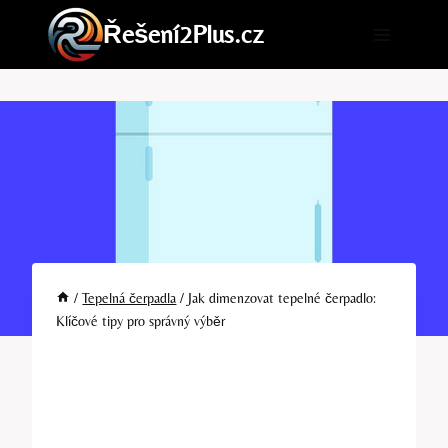
Přeskočit
Řešení2Plus.cz
na
obsah
/
Tepelná čerpadla
/
Jak dimenzovat tepelné čerpadlo:
Klíčové tipy pro správný výběr