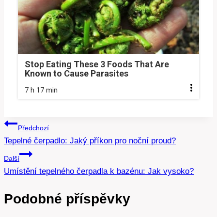
Stop Eating These 3 Foods That Are
Known to Cause Parasites
7 h 17 min
Navigace
Předchozí
Tepelné čerpadlo: Jaký příkon pro noční proud?
pro
Další
příspěvek
Umístění tepelného čerpadla k bazénu: Jak vysoko?
Podobné příspěvky