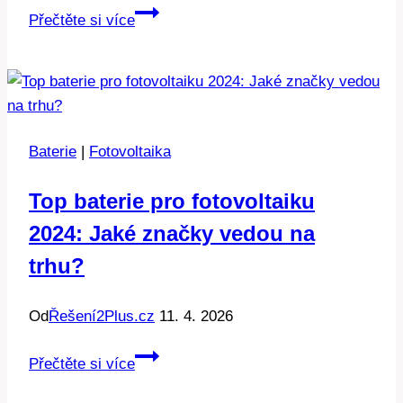
Fungování
Přečtěte si více
solární
elektrárny:
Proces
v
detailu
Baterie
|
Fotovoltaika
Top baterie pro fotovoltaiku
2024: Jaké značky vedou na
trhu?
Od
Řešení2Plus.cz
11. 4. 2026
Top
Přečtěte si více
baterie