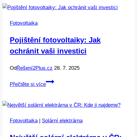
pro
fotovoltaiku
2024:
Fotovoltaika
Jaké
značky
Pojištění fotovoltaiky: Jak
vedou
ochránit vaši investici
na
trhu?
Od
Řešení2Plus.cz
28. 7. 2025
Pojištění
Přečtěte si více
fotovoltaiky:
Jak
ochránit
vaši
Fotovoltaika
|
Solární elektrárna
investici