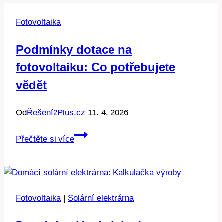
Fotovoltaika
Podmínky dotace na
fotovoltaiku: Co potřebujete
vědět
Od
Řešení2Plus.cz
11. 4. 2026
Podmínky
Přečtěte si více
dotace
na
fotovoltaiku:
Co
Fotovoltaika
|
Solární elektrárna
potřebujete
vědět