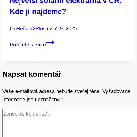
Největší solární elektrárna v ČR:
Kde ji najdeme?
Od
Řešení2Plus.cz
7. 9. 2025
Největší
Přečtěte si více
solární
elektrárna
v
Napsat komentář
ČR:
Kde
Vaše e-mailová adresa nebude zveřejněna.
ji
Vyžadované
informace jsou označeny
najdeme?
*