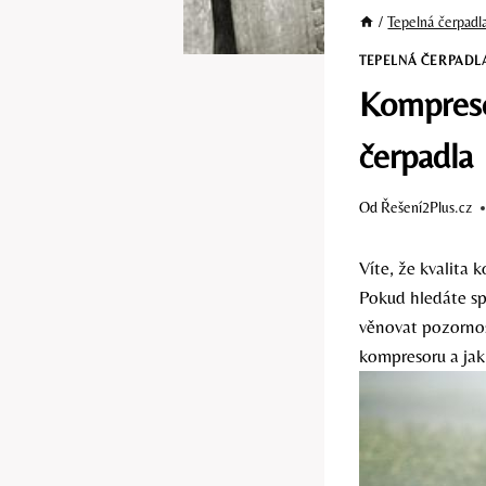
/
Tepelná čerpadl
TEPELNÁ ČERPADL
Kompreso
čerpadla
Od
Řešení2Plus.cz
Víte, že kvalita
Pokud hledáte spo
věnovat pozornos
kompresoru a jak