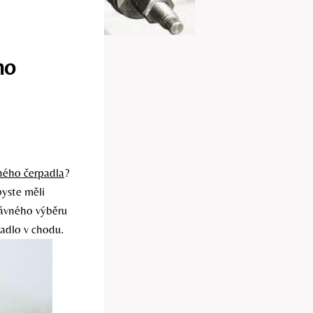
ho
ného čerpadla
?
byste měli
rávného výběru
adlo v chodu.