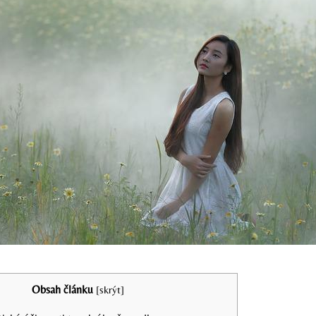
Obsah článku
[
skrýt
]