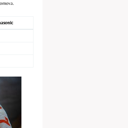
domova.
asonic