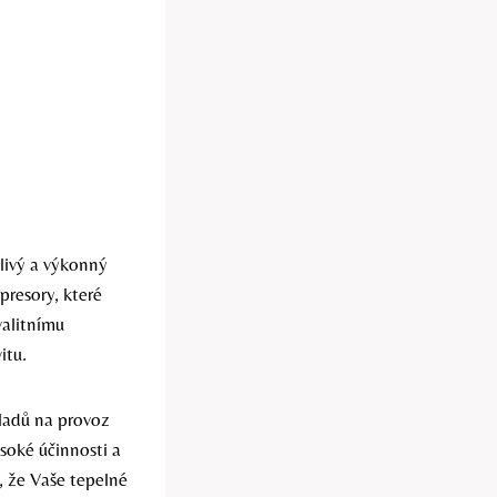
hlivý a výkonný
presory, které
valitnímu
itu.
ladů na provoz
soké účinnosti a
, že Vaše tepelné