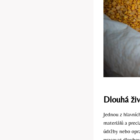
Dlouhá živ
Jednou z hlavníc
materiálů a prec
údržby nebo opra
pracovat dlouho