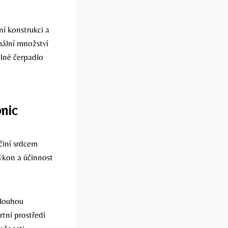
í konstrukci a
mální množství
elné čerpadlo
nic
činí srdcem
ýkon a účinnost
dlouhou
rtní prostředí