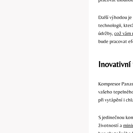
Další výhodou je
technologii, kte
údržby,
což vám u
bude pracovat ef
Inovativní
Kompresor Panaso
vašeho tepelného
při vytápění i c
S jedinečnou kon
životností a
mini