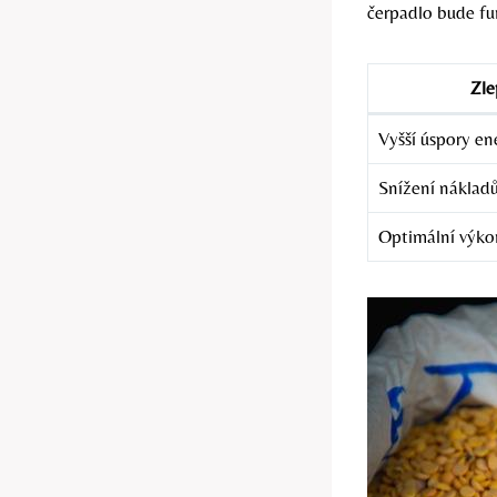
čerpadlo bude fu
Zle
Vyšší úspory ene
Snížení náklad
Optimální výko