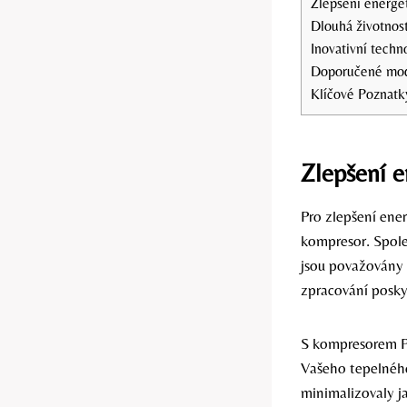
Zlepšení energe
Dlouhá životnost
Inovativní tech
Doporučené mode
Klíčové Poznatk
Zlepšení e
Pro zlepšení ene
kompresor. Spole
jsou považovány 
zpracování posky
S kompresorem Pa
Vašeho tepelného
minimalizovaly j