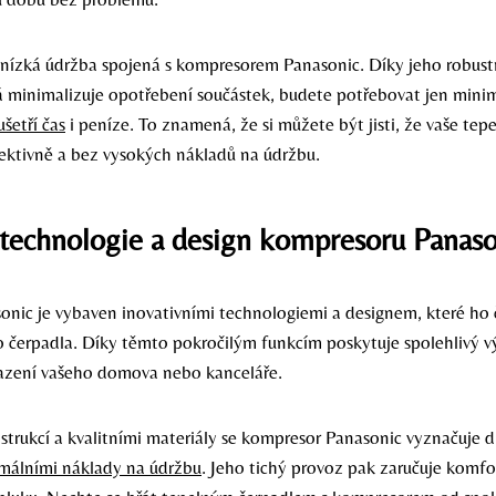
 nízká údržba spojená s kompresorem Panasonic. Díky jeho robustn
rá minimalizuje opotřebení součástek, budete potřebovat jen mini
šetří čas
i peníze. To znamená, že si můžete být jisti, že vaše tep
ektivně a bez vysokých nákladů na údržbu.
 technologie a design kompresoru Panaso
nic je vybaven inovativními technologiemi a designem, které ho 
 čerpadla. Díky těmto pokročilým funkcím poskytuje spolehlivý v
hlazení vašeho domova nebo kanceláře.
strukcí a kvalitními materiály se kompresor Panasonic vyznačuje 
málními náklady na údržbu
. Jeho tichý provoz pak zaručuje komfo