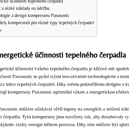
tické účinnosti tepelného čerpadla
 a nízké náklady na údržbu
nologie a design kompresoru Panasonic
ly kompresorů pro různé typy tepelných čerpadel
y
nergetické účinnosti tepelného čerpadla
rgetické účinnosti Vašeho tepelného čerpadla je klíčové mít spole
čnost Panasonic se pyšní svými inovativními technologiemi a kom
za srdce tepelných čerpadel. Díky svému pokročilému designu a k
tují kompresory Panasonic optimální výkon a energetickou efektiv
nasonic můžete očekávat větší úspory na energiích a snížení nák
 čerpadla. Tyto kompresory jsou navrženy tak, aby dosahovaly vy
akýkoliv ztráty energie během provozu. Díky nim můžete být ujisti