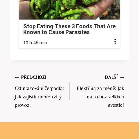
Stop Eating These 3 Foods That Are
Known to Cause Parasites
10 h 45 min
Navigace
PŘEDCHOZÍ
DALŠÍ
Odmrazování čerpadla:
Elektřina za méně: Jak
pro
Jak zajistit nepřetržitý
na to bez velkých
příspěvek
provoz.
investic!