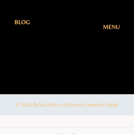
BLOG
MENU
Elektřina
Úvodní
Fotovoltaika
Stránka
Plyn
Blog
Šetření
O Nás
Tepelná
Kontakty
čerpadla
© 2026 Řešení2Plus.cz |
Ochrana Osobních Údajů