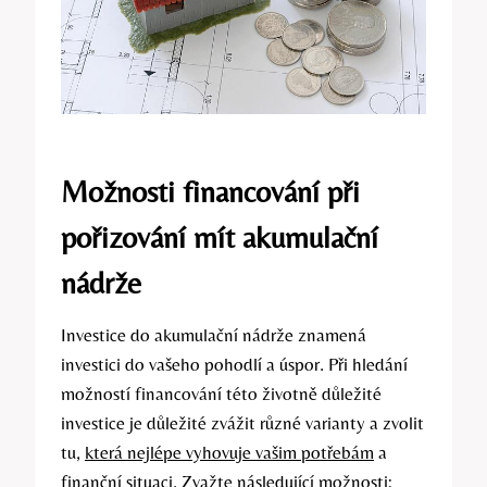
Možnosti financování při
pořizování mít akumulační
nádrže
Investice do akumulační nádrže znamená
investici do vašeho pohodlí a úspor. Při hledání
možností financování této životně důležité
investice je důležité zvážit různé varianty a zvolit
tu,
která nejlépe vyhovuje vašim potřebám
a
finanční situaci. Zvažte následující možnosti: