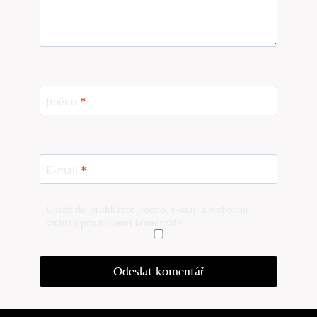
Jméno
*
E-mail
*
Uložit do prohlížeče jméno, e-mail a webovou
stránku pro budoucí komentáře.