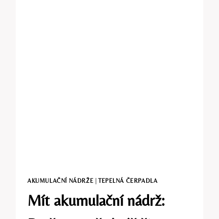
AKUMULAČNÍ NÁDRŽE
|
TEPELNÁ ČERPADLA
Mít akumulační nádrž: