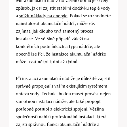
Mít akumulační nádrž do vašeho domu je skvělý
způsob, jak si zajistit stabilní dodávku teplé vody
a
snížit náklady na energie
. Pokud se rozhodnete
nainstalovat akumulační nádrž, může vás
zajímat, jak dlouho trvá samotný proces
instalace. Ve většině případů záleží na
konkrétních podmínkách a typu nádrže, ale
obecně lze říci, že instalace akumulační nádrže
může trvat několik dní až týdnů.
Při instalaci akumulační nádrže je důležité zajistit
správné propojení s vaším existujícím systémem
ohřevu vody. Technici budou muset provést nejen
samotnou instalaci nádrže, ale také propojit
potřebné potrubí a elektrická spojení. Většina
společností nabízí profesionální instalaci, která
zajistí správnou funkci akumulační nádrže a