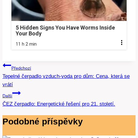
5 Hidden Signs You Have Worms Inside
Your Body
11 h 2 min
Navigace
Předchozí
Tepelné čerpadlo vzduch-voda pro dům: Cena, která se
pro
vrátí
příspěvek
Další
ČEZ čerpadlo: Energetické řešení pro 21. století.
Podobné příspěvky