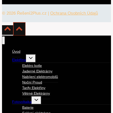
© 2026 Řešení2Plus.cz |
Ochrana Osobních Údajů
Úvod
Toggle
Elektřina
child
menu
Elektro kotle
Jaderné Elektrárny
Nabíjení elektromobilů
Noční Proud
Tarify Elektřiny
Větrné Elektrárny
Toggle
Fotovoltaika
child
menu
Baterie