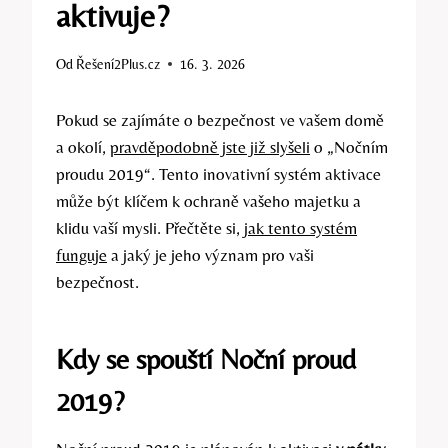
aktivuje?
Od
Řešení2Plus.cz
16. 3. 2026
Pokud se zajímáte o bezpečnost ve vašem domě
a okolí,
pravděpodobně jste již slyšeli
o „Nočním
proudu 2019“. Tento inovativní systém aktivace
může být klíčem k ochraně vašeho majetku a
klidu vaší mysli. Přečtěte si,
jak tento systém
funguje
a jaký je jeho význam pro vaši
bezpečnost.
Kdy se spouští Noční proud
2019?