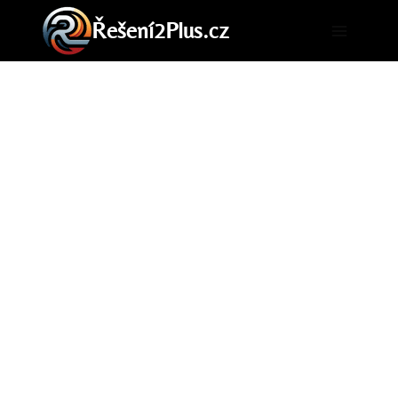
Přeskočit
Řešení2Plus.cz
na
obsah