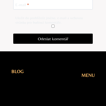
E-mail
*
Uložit do prohlížeče jméno, e-mail a webovou
stránku pro budoucí komentáře.
BLOG
MENU
Elektřina
Úvodní
Fotovoltaika
Stránka
Plyn
Blog
Šetření