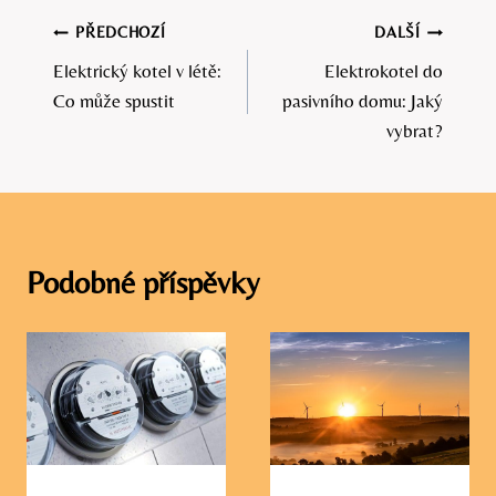
Navigace
PŘEDCHOZÍ
DALŠÍ
Elektrický kotel v létě:
Elektrokotel do
pro
Co může spustit
pasivního domu: Jaký
příspěvek
vybrat?
Podobné příspěvky