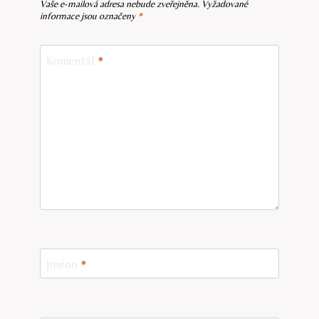
Vaše e-mailová adresa nebude zveřejněna.
Vyžadované
informace jsou označeny
*
Komentář
*
Jméno
*