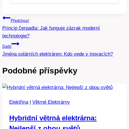
Navigace
Předchozí
Princip čerpadla: Jak funguje zázrak moderní
pro
technologie?
příspěvek
Další
Jména solárních elektráren: Kdo vede v inovacích?
Podobné příspěvky
Elektřina
|
Větrné Elektrárny
Hybridní větrná elektrárna:
Nejlepší z obou světů