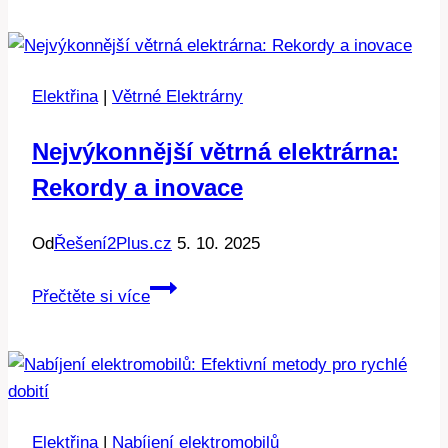
Kdy
zapínat
noční
Elektřina
|
Větrné Elektrárny
proud?
Nejvýkonnější větrná elektrárna:
Rekordy a inovace
Od
Řešení2Plus.cz
5. 10. 2025
Nejvýkonnější
Přečtěte si více
větrná
elektrárna:
Rekordy
a
inovace
Elektřina
|
Nabíjení elektromobilů