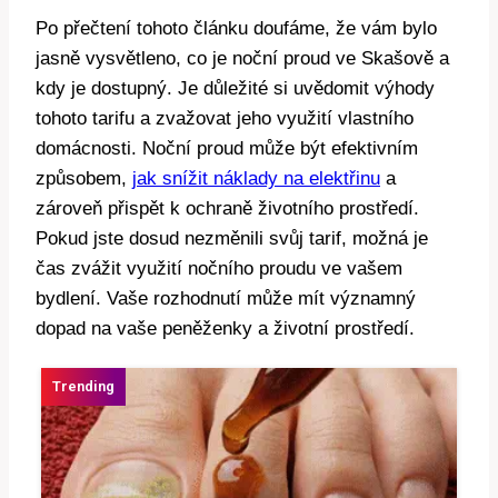
Po přečtení tohoto článku doufáme, že vám bylo
jasně vysvětleno, co je noční proud ve Skašově a
kdy je dostupný. Je důležité si uvědomit výhody
tohoto tarifu a zvažovat jeho využití vlastního
domácnosti. Noční proud může být efektivním
způsobem,
jak snížit náklady na elektřinu
a
zároveň přispět k ochraně životního prostředí.
Pokud jste dosud nezměnili svůj tarif, možná je
čas zvážit využití nočního proudu ve vašem
bydlení. Vaše rozhodnutí může mít významný
dopad na vaše peněženky a životní prostředí.