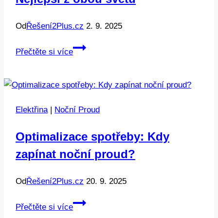
Od
Řešení2Plus.cz
2. 9. 2025
Hybridní
Přečtěte si více
větrná
elektrárna:
Nejlepší
z
Elektřina
|
Noční Proud
obou
světů
Optimalizace spotřeby: Kdy
zapínat noční proud?
Od
Řešení2Plus.cz
20. 9. 2025
Optimalizace
Přečtěte si více
spotřeby: