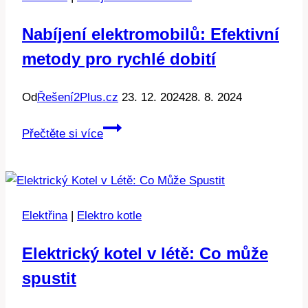
Nabíjení elektromobilů: Efektivní
metody pro rychlé dobití
Od
Řešení2Plus.cz
23. 12. 2024
28. 8. 2024
Nabíjení
Přečtěte si více
elektromobilů:
Efektivní
metody
pro
Elektřina
|
Elektro kotle
rychlé
dobití
Elektrický kotel v létě: Co může
spustit