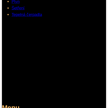
Plyn
Šetření
Tepelná čerpadla
Menu