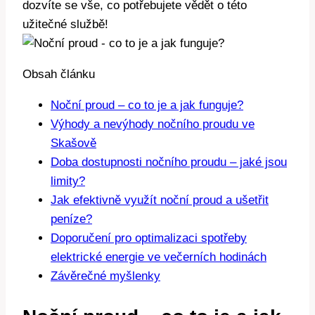
dozvíte se vše, co potřebujete vědět o této
užitečné službě!
Obsah článku
Noční proud – co to je a jak funguje?
Výhody a nevýhody nočního proudu ve
Skašově
Doba dostupnosti nočního proudu – jaké jsou
limity?
Jak efektivně využít noční proud a ušetřit
peníze?
Doporučení pro optimalizaci spotřeby
elektrické energie ve večerních hodinách
Závěrečné myšlenky