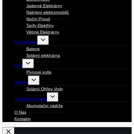
Jaderné Elektrárny
Nabíjení elektromobilů
Noční Proud
Tarify Elektřiny
Větrné Elektrárny
Toggle
Fotovoltaika
child
menu
Baterie
Solární elektrárna
Toggle
Plyn
child
menu
Plynové kotle
Toggle
Šetření
child
menu
Solární Ohřev Vody
Toggle
Tepelná čerpadla
child
menu
Akumulační nádrže
O Nás
Kontakty