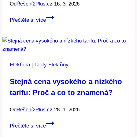
Od
Řešení2Plus.cz
16. 3. 2026
Elektrický
Přečtěte si více
kotel
v
létě:
Co
může
Elektřina
|
Tarify Elektřiny
spustit
Stejná cena vysokého a nízkého
tarifu: Proč a co to znamená?
Od
Řešení2Plus.cz
28. 1. 2026
Stejná
Přečtěte si více
cena