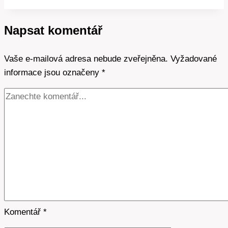
vysokého
a
Napsat komentář
nízkého
tarifu:
Vaše e-mailová adresa nebude zveřejněna.
Proč
Vyžadované
informace jsou označeny
a
*
co
to
znamená?
Komentář
*