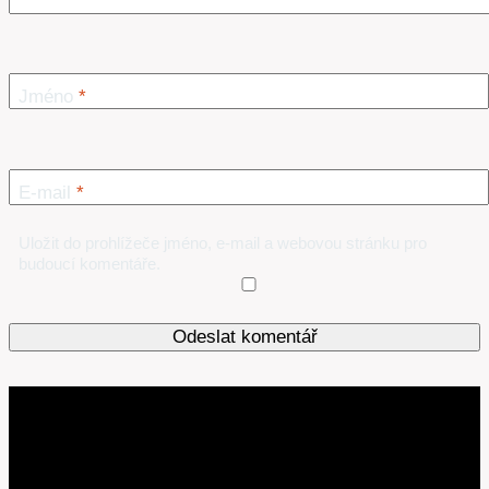
Jméno
*
E-mail
*
Uložit do prohlížeče jméno, e-mail a webovou stránku pro
budoucí komentáře.