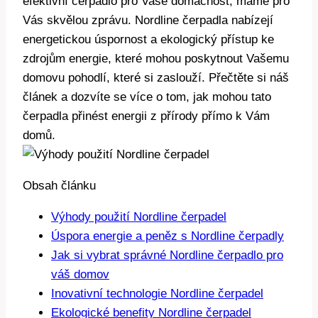
efektivní čerpadlo pro Vaše domácnost, máme pro
Vás skvělou zprávu. Nordline čerpadla nabízejí
energetickou úspornost a ekologický přístup ke
zdrojům energie, které mohou poskytnout Vašemu
domovu pohodlí, které si zaslouží. Přečtěte si náš
článek a dozvíte se více o tom, jak mohou tato
čerpadla přinést energii z přírody přímo k Vám
domů.
Obsah článku
Výhody použití Nordline čerpadel
Úspora energie a peněz s Nordline čerpadly
Jak si vybrat správné Nordline čerpadlo pro
váš domov
Inovativní technologie Nordline čerpadel
Ekologické benefity Nordline čerpadel