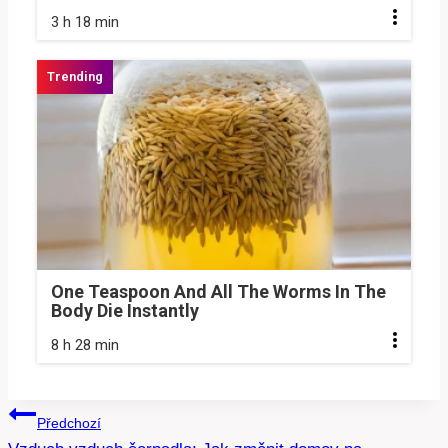
3 h 18 min
One Teaspoon And All The Worms In The
Body Die Instantly
8 h 28 min
Navigace
Předchozí