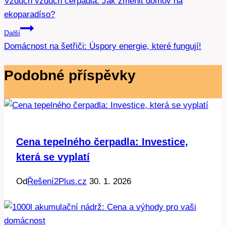
Vzduch vzduch čerpadla: Jak změnit domov na
pro
ekoparadíso?
příspěvek
Další
Domácnost na šetřiči: Úspory energie, které fungují!
Podobné příspěvky
Cena tepelného čerpadla: Investice,
která se vyplatí
Od
Řešení2Plus.cz
30. 1. 2026