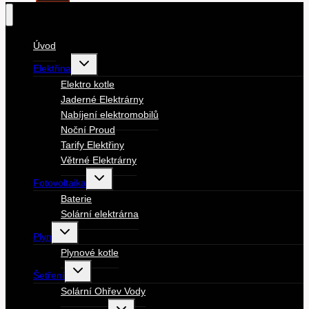
Úvod
Toggle
Elektřina
child
menu
Elektro kotle
Jaderné Elektrárny
Nabíjení elektromobilů
Noční Proud
Tarify Elektřiny
Větrné Elektrárny
Toggle
Fotovoltaika
child
menu
Baterie
Solární elektrárna
Toggle
Plyn
child
menu
Plynové kotle
Toggle
Šetření
child
menu
Solární Ohřev Vody
Toggle