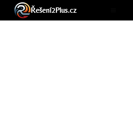
Přeskočit
Řešení2Plus.cz
na
obsah