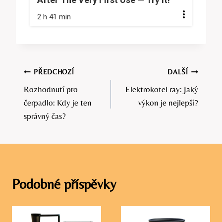
2 h 41 min
Navigace
PŘEDCHOZÍ
DALŠÍ
Rozhodnutí pro
Elektrokotel ray: Jaký
pro
čerpadlo: Kdy je ten
výkon je nejlepší?
příspěvek
správný čas?
Podobné příspěvky