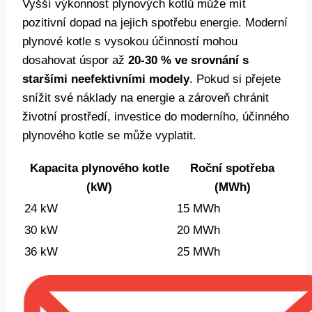
Vyšší výkonnost plynových kotlů může mít
pozitivní dopad na jejich spotřebu energie. Moderní
plynové kotle s vysokou účinností mohou
dosahovat úspor až
20-30 % ve srovnání s
staršími neefektivními modely
. Pokud si přejete
snížit své náklady na energie a zároveň chránit
životní prostředí, investice do moderního, účinného
plynového kotle se může vyplatit.
Kapacita plynového kotle
Roční spotřeba
(kW)
(MWh)
24 kW
15 MWh
30 kW
20 MWh
36 kW
25 MWh