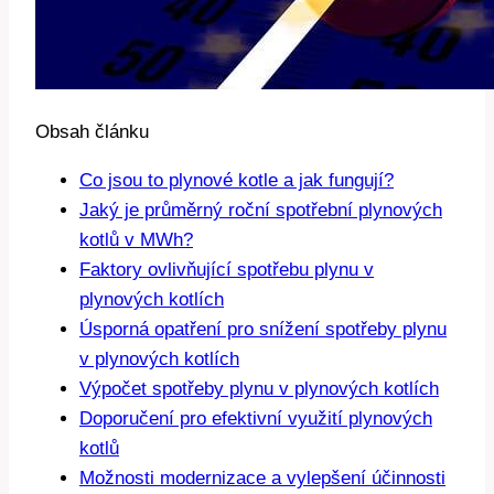
Obsah článku
Co jsou to plynové kotle a jak fungují?
Jaký je průměrný roční spotřební plynových
kotlů v MWh?
Faktory ovlivňující spotřebu plynu v
plynových kotlích
Úsporná opatření pro snížení spotřeby plynu
v plynových kotlích
Výpočet spotřeby plynu v plynových kotlích
Doporučení pro efektivní využití plynových
kotlů
Možnosti modernizace a vylepšení účinnosti