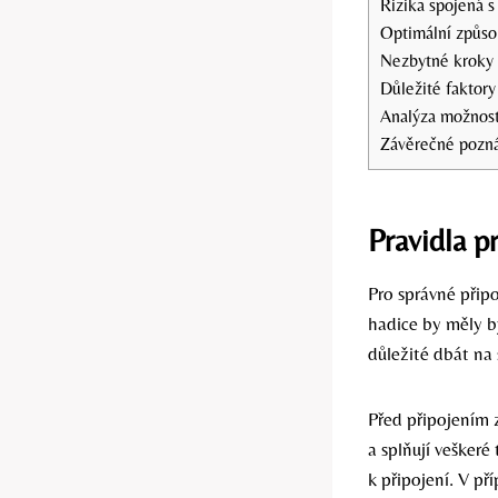
Rizika spojená 
Optimální způso
Nezbytné kroky 
Důležité faktory 
Analýza možnost
Závěrečné pozn
Pravidla p
Pro správné připo
hadice by měly b
důležité dbát na
Před připojením z
a splňují veškeré
k připojení. V p