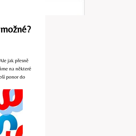
e možné?
Ale jak přesně
váme na některé
ubší ponor do