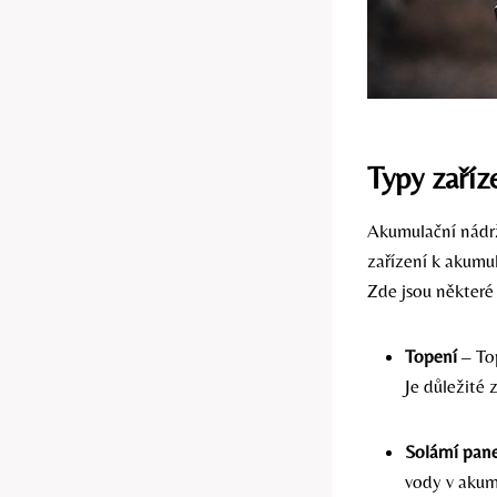
Typy zaříz
Akumulační nádrž
zařízení k akumu
Zde jsou některé 
Topení
– Top
Je důležité 
Solární pan
vody v akumu