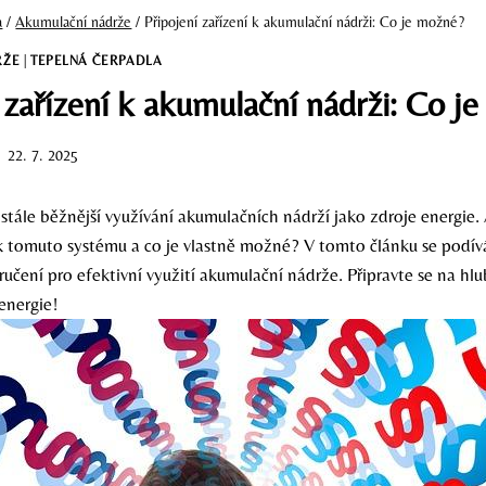
a
/
Akumulační nádrže
/
Připojení zařízení k akumulační nádrži: Co je možné?
RŽE
|
TEPELNÁ ČERPADLA
 zařízení k akumulační nádrži: Co j
22. 7. 2025
stále běžnější využívání akumulačních nádrží jako zdroje energie. 
í k tomuto systému a co je vlastně možné? V tomto článku se podí
učení pro efektivní využití akumulační nádrže. Připravte se na hl
energie!