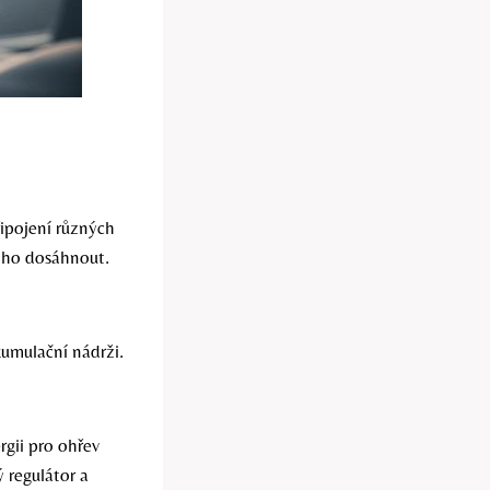
ipojení různých
toho dosáhnout.
kumulační nádrži.
rgii pro ohřev
ý regulátor a