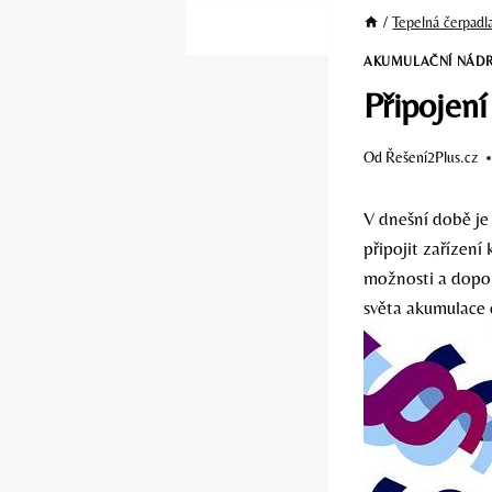
/
Tepelná čerpadl
AKUMULAČNÍ NÁD
Připojení
Od
Řešení2Plus.cz
V dnešní době je 
připojit zařízen
možnosti a dopor
světa akumulace 