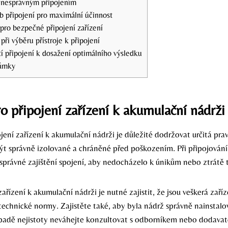
s nesprávným připojením
b připojení pro maximální účinnost
pro bezpečné připojení zařízení
při výběru přístroje k připojení
í připojení k dosažení optimálního výsledku
ámky
ro připojení zařízení k akumulační nádrži
jení zařízení k akumulační nádrži je důležité dodržovat určitá prav
ýt správně izolované a chráněné před poškozením. Při připojování 
 správné zajištění spojení, aby nedocházelo k únikům nebo ztrátě t
ařízení k akumulační nádrži je nutné zajistit, že jsou veškerá zaří
 technické normy. Zajistěte také, aby byla nádrž správně nainstal
řípadě nejistoty neváhejte konzultovat s odborníkem nebo dodavat