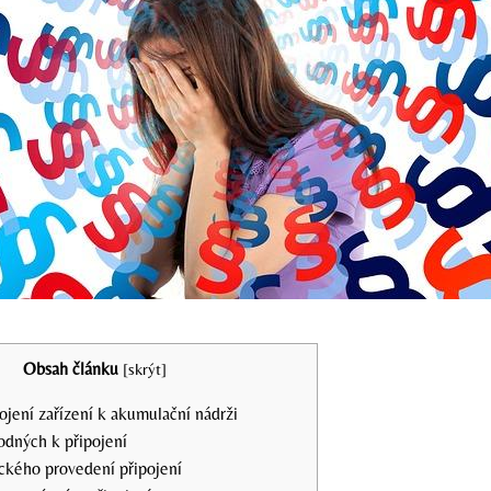
Obsah článku
[
skrýt
]
pojení zařízení k akumulační nádrži
odných k připojení
ckého provedení připojení