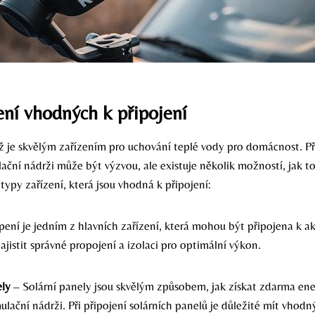
ení vhodných k připojení
 je skvělým zařízením pro uchování teplé vody pro domácnost. Př
lační nádrži může být výzvou, ale existuje několik možností, jak 
typy zařízení, která jsou vhodná k připojení:
ení je jedním z hlavních zařízení, která mohou být připojena k a
zajistit správné propojení a izolaci pro optimální výkon.
ely
– Solární panely jsou skvělým způsobem, jak získat zdarma ene
lační nádrži. Při připojení solárních panelů je důležité mít vhodn