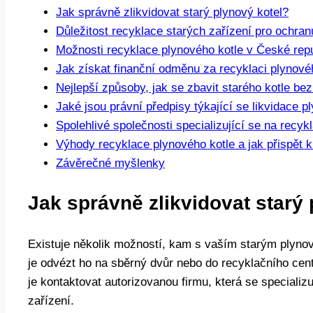
Jak správně zlikvidovat starý plynový kotel?
Důležitost recyklace starých zařízení pro ochran
Možnosti recyklace plynového kotle v České rep
Jak získat finanční odměnu za recyklaci plynové
Nejlepší způsoby, jak se zbavit starého kotle be
Jaké jsou právní předpisy týkající se likvidace p
Spolehlivé společnosti specializující se na recyk
Výhody recyklace plynového kotle a jak přispět k
Závěrečné myšlenky
Jak správně zlikvidovat starý
Existuje několik možností, kam s vaším starým plyno
je odvézt ho na sběrný dvůr nebo do recyklačního cen
je kontaktovat autorizovanou firmu, která se specializu
zařízení.