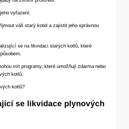
pady na životní prostředí.
jeho vyřazení:
jmout váš starý kotel a zajistit jeho správnou
lizující se na likvidaci starých kotlů, které
 způsobem.
ohou mít programy, které umožňují zdarma nebo
vých kotlů.
jící se likvidace plynových