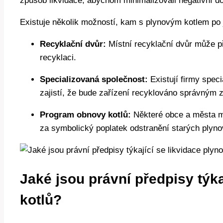
způsob likvidace, abychom minimalizovali negativní do
Existuje několik možností, kam s plynovým kotlem po 
Recyklační dvůr:
Místní recyklační dvůr může při
recyklaci.
Specializovaná společnost:
Existují firmy specia
zajistí, že bude zařízení recyklováno správným
Program obnovy kotlů:
Některé obce a města m
za symbolický poplatek odstranění starých plyno
Jaké jsou právní předpisy týka
kotlů?