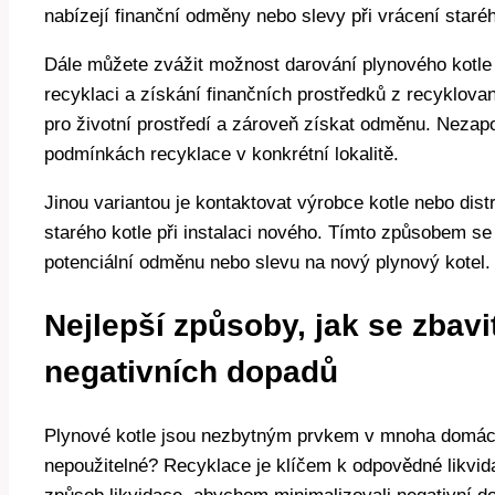
nabízejí finanční odměny nebo slevy při vrácení staréh
Dále můžete zvážit možnost darování plynového kotle ch
recyklaci a získání finančních prostředků z recyklov
pro životní prostředí a zároveň získat odměnu. Neza
podmínkách recyklace v konkrétní lokalitě.
Jinou variantou je kontaktovat výrobce kotle nebo dist
starého kotle při instalaci nového. Tímto způsobem se
potenciální odměnu nebo slevu na nový plynový kotel.
Nejlepší způsoby, jak se zbavi
negativních dopadů
Plynové kotle jsou nezbytným prvkem v mnoha domácno
nepoužitelné? Recyklace je klíčem k odpovědné likvidac