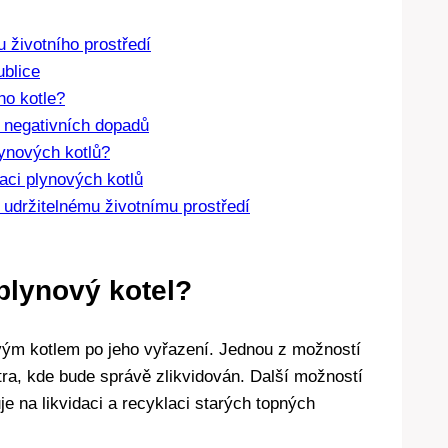
u životního prostředí
ublice
ho kotle?
z negativních dopadů
lynových kotlů?
laci plynových kotlů
 udržitelnému životnímu prostředí
 plynový kotel?
vým kotlem po jeho vyřazení. Jednou z možností
tra, kde bude správě zlikvidován. Další možností
je na likvidaci a recyklaci starých topných