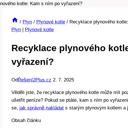
/
Plyn
/
Plynové kotle
/
Recyklace plynového kotle
Plyn
|
Plynové kotle
Recyklace plynového kotl
vyřazení?
Od
Řešení2Plus.cz
2. 7. 2025
Věděli jste, že recyklace plynového kotle může mít po
ušetřit peníze? Pokud se ptáte, kam s ním po vyřazen
se,
jak správně nakládat
s starým plynovým kotlem a j
Obsah článku