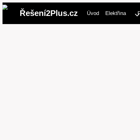
Přeskočit
Řešení2Plus.cz
Úvod
Elektřina
na
obsah