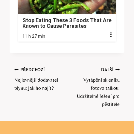
Stop Eating These 3 Foods That Are
Known to Cause Parasites
11 h 27 min
Navigace
PŘEDCHOZÍ
DALŠÍ
Nejlevnější dodavatel
Vytápění skleníku
pro
plynu: Jak ho najít?
fotovoltaikou:
příspěvek
Udržitelné řešení pro
pěstitele