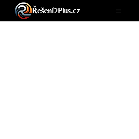
Přeskočit
Řešení2Plus.cz
na
obsah