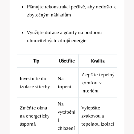
Plánujte rekonstrukci pečlivě, aby nedošlo k
zbytečným nákladům
Využijte dotace a granty na podporu
obnovitelných zdrojů energie
Tip
Ušetříte
Kvalita
Zlepšíte tepelný
Investujte do
Na
komfort v
izolace střechy
topení
interiéru
Na
Změňte okna
Vylepšíte
vytápění
na energeticky
zvukovou a
i
úsporná
tepelnou izolaci
chlazení