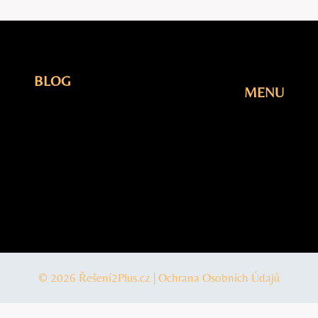
BLOG
MENU
Elektřina
Úvodní
Fotovoltaika
Stránka
Plyn
Blog
Šetření
O Nás
Tepelná
Kontakty
čerpadla
© 2026 Řešení2Plus.cz |
Ochrana Osobních Údajů