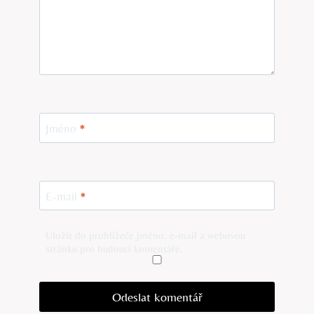
Jméno
*
E-mail
*
Uložit do prohlížeče jméno, e-mail a webovou
stránku pro budoucí komentáře.