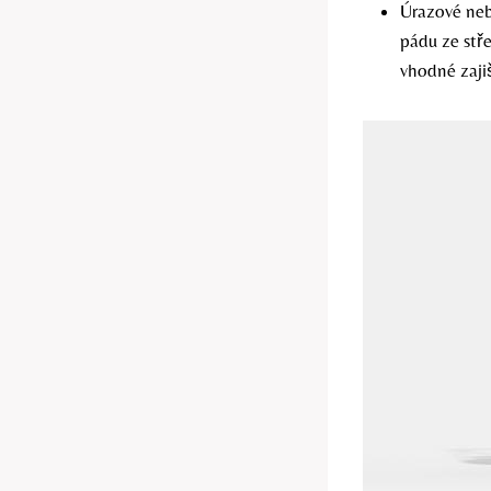
Úrazové neb
pádu ze stř
vhodné zaji