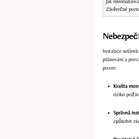
Jak minimalizova
Závěrečné poz
Nebezpečí 
Instalace solárn
plánování a prov
pozor:
Kvalita mon
riziko požár
Správná inst
způsobit zkr