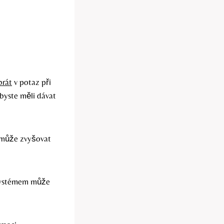
brát
v potaz při
 byste měli dávat
 může zvyšovat
 systémem může