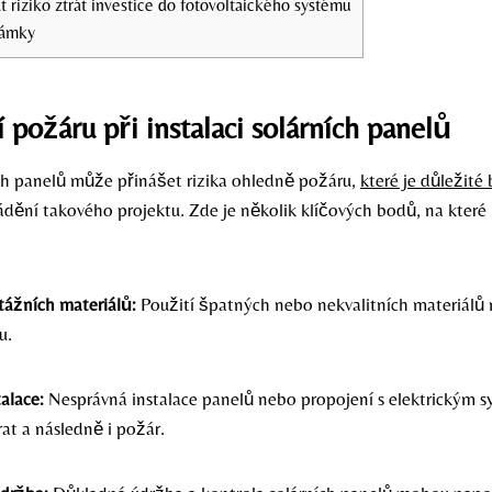
t riziko ztrát investice do fotovoltaického systému
námky
požáru při instalaci solárních panelů
ích panelů může přinášet rizika ohledně požáru,
které je důležité 
ádění takového projektu. Zde je několik klíčových bodů, na které
tážních materiálů:
Použití špatných nebo nekvalitních materiálů
u.
alace:
Nesprávná instalace panelů nebo propojení s elektrickým
at a následně i požár.