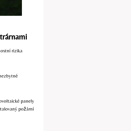
ktrárnami
ostní rizika
 nezbytné
ovoltaické panely
stalovaný požární