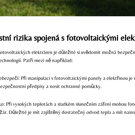
ní rizika spojená s fotovoltaickými ele
fotovoltaických elektráren je důležité si uvědomit možná bezpečn
echnologií. Patří mezi ně například:
ebezpečí: Při manipulaci s fotovoltaickými panely a elektřinou je
ezpečnostní předpisy a nosit ochranné pomůcky.
iko: Při vysokých teplotách a sladkém slunečním záření mohou fot
žár. Důležité je mít zajištěný dostatečný odvod tepla a mít nain