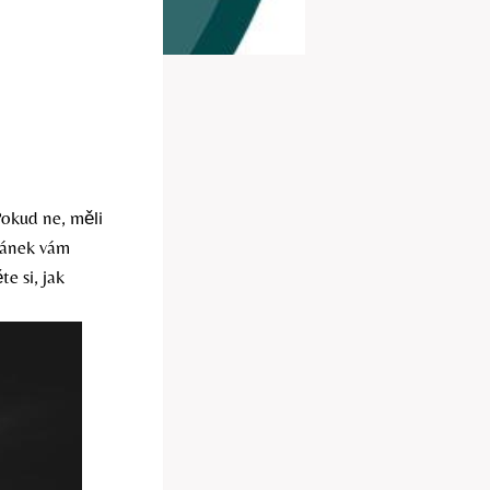
Pokud ne, měli
článek vám
e si, jak