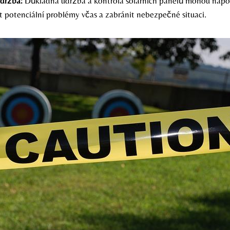
údržba:
Důkladná údržba a kontrola solárních panelů mohou nap
at potenciální problémy včas a zabránit nebezpečné situaci.