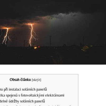
Obsah článku
[
skrýt
]
 při instalaci solárních panelů
ika spojená s fotovoltaickými elektrárnami
delné údržby solárních panelů