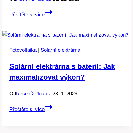
Kompletní
Přečtěte si více
průvodce
pro
fotovoltaiku:
Co
Fotovoltaika
|
Solární elektrárna
všechno
potřebujete
Solární elektrárna s baterií: Jak
maximalizovat výkon?
Od
Řešení2Plus.cz
23. 1. 2026
Solární
Přečtěte si více
elektrárna
s
baterií: