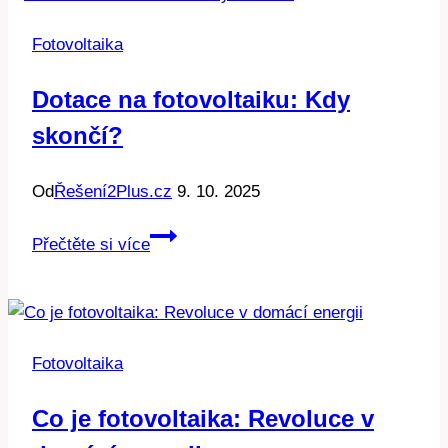
jsou
Fotovoltaika
skutečné
náklady?
Dotace na fotovoltaiku: Kdy
skončí?
Od
Řešení2Plus.cz
9. 10. 2025
Dotace
Přečtěte si více
na
fotovoltaiku:
Kdy
skončí?
Fotovoltaika
Co je fotovoltaika: Revoluce v