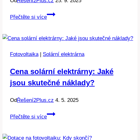
Od
Řešení2Plus.cz
25. 9. 2025
Kolik
Přečtěte si více
stojí
fotovoltaika:
Investice,
která
Fotovoltaika
|
Solární elektrárna
se
vyplatí
Cena solární elektrárny: Jaké
jsou skutečné náklady?
Od
Řešení2Plus.cz
4. 5. 2025
Cena
Přečtěte si více
solární
elektrárny:
Jaké