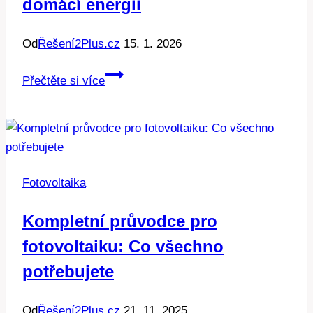
domácí energii
Od
Řešení2Plus.cz
15. 1. 2026
Co
Přečtěte si více
je
fotovoltaika:
Revoluce
v
domácí
Fotovoltaika
energii
Kompletní průvodce pro
fotovoltaiku: Co všechno
potřebujete
Od
Řešení2Plus.cz
21. 11. 2025