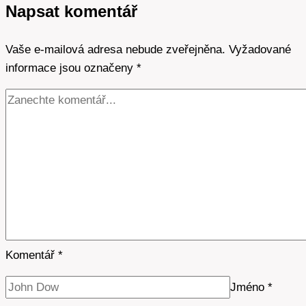
Napsat komentář
Jak
maximalizovat
Vaše e-mailová adresa nebude zveřejněna.
výkon?
Vyžadované
informace jsou označeny
*
Komentář
*
Jméno
*