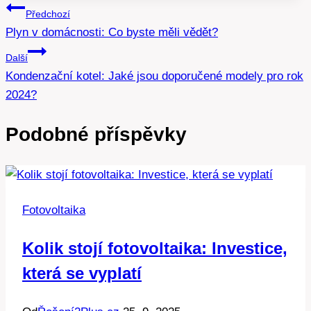
Navigace
Předchozí
Plyn v domácnosti: Co byste měli vědět?
pro
Další
příspěvek
Kondenzační kotel: Jaké jsou doporučené modely pro rok
2024?
Podobné příspěvky
Fotovoltaika
Kolik stojí fotovoltaika: Investice,
která se vyplatí