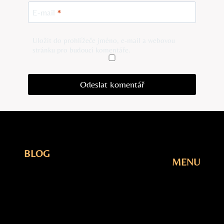
E-mail
*
Uložit do prohlížeče jméno, e-mail a webovou
stránku pro budoucí komentáře.
BLOG
MENU
Elektřina
Úvodní
Fotovoltaika
Stránka
Plyn
Blog