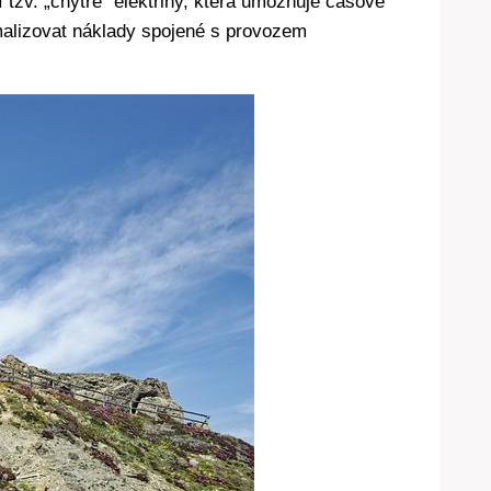
tí tzv. „chytré“ elektřiny, která umožňuje časové
timalizovat náklady spojené s provozem