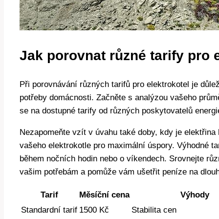
Jak porovnat⁤ různé tarify pro 
Při porovnávání různých tarifů pro elektrokotel je důle
potřeby domácnosti.​ Začněte s analýzou vašeho průmě
se na dostupné tarify od různých poskytovatelů‍ energi
Nezapomeňte vzít v úvahu také⁤ doby, kdy je elektřina 
vašeho elektrokotle pro⁣ maximální úspory. Výhodné ⁣ta
během nočních hodin nebo o‌ víkendech. Srovnejte různ
vašim potřebám a pomůže vám ušetřit peníze na dlou
Tarif
Měsíční cena
Výhody
Standardní tarif
1500 Kč
Stabilita⁢ cen