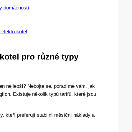
ypy domácností
 elektrokotel
okotel ⁢pro různé typy
s ten nejlepší? Nebojte se,​ poradíme vám, jak
giích. Existuje několik typů tarifů, které jsou
ty, ‌kteří⁣ preferují stabilní měsíční​ náklady a