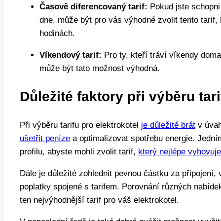
Časově diferencovaný tarif:
Pokud jste schopni 
dne, může být pro vás⁤ výhodné ⁣zvolit tento tarif
hodinách.
Víkendový tarif:
Pro ty, kteří tráví víkendy doma 
může být tato možnost výhodná.
Důležité faktory při výběru tar
Při výběru tarifu pro elektrokotel
je důležité brát
v úvahu
ušetřit peníze
a optimalizovat spotřebu energie. Jední
profilu, abyste mohli zvolit tarif, ​
který nejlépe vyhovuj
Dále ‌je důležité zohlednit pevnou částku za připojení,⁣
poplatky spojené s tarifem. Porovnání různých nabíde
ten nejvýhodnější tarif pro váš elektrokotel.