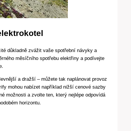
elektrokotel
žité důkladně⁤ zvážit vaše spotřební návyky a
rného měsíčního spotřebu elektřiny a podívejte
e.
levnější a dražší – můžete ‍tak ⁤naplánovat provoz
rify mohou nabízet⁢ například nižší cenové sazby
é možnosti a⁤ zvolte ten, který nejlépe odpovídá
hodobém horizontu.