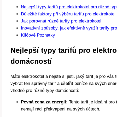
Nejlepší typy tarifů ​pro elektrokotel ⁢pro různé t
Důležité faktory při výběru tarifu pro elektrokotel
Jak porovnat⁤ různé tarify pro elektrokotel
Inovativní způsoby, jak efektivně využít tarify pro
Klíčové Poznatky
Nejlepší typy tarifů ​pro elektr
domácností
Máte elektrokotel a nejste ⁣si jisti, jaký tarif je pro vá
⁢vybrat ten správný tarif a ušetřit​ peníze ⁣na svých ener
vhodné⁢ pro různé typy domácností:
Pevná cena za energii:
Tento‍ tarif je ideální pro 
nemají rádi překvapení na svých účtech.