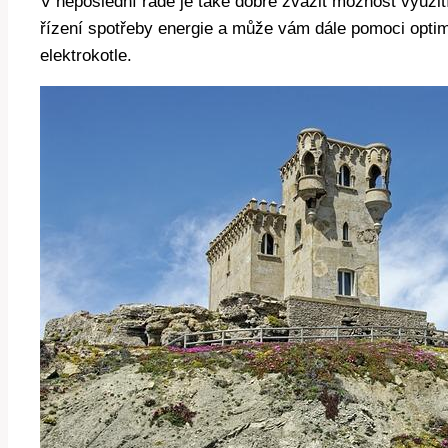
V neposlední řadě je​ také ⁢dobré zvážit možnost ​využi
řízení⁢ spotřeby⁤ energie a může ⁤vám dále pomoci ⁣op
elektrokotle.