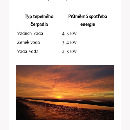
Typ tepelného
Průměrná spotřeba
čerpadla
energie
Vzduch-voda
4-5 kW
Země-voda
3-4 kW
Voda-voda
2-3 kW