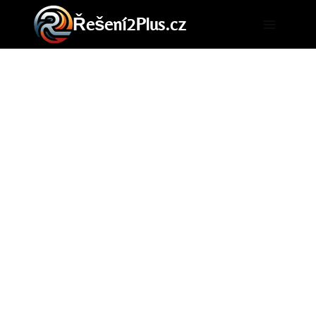
Přeskočit
Řešení2Plus.cz
na
obsah