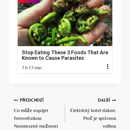
Stop Eating These 3 Foods That Are
Known to Cause Parasites
7 h 17 min
Navigace
PŘEDCHOZÍ
DALŠÍ
Co může napájet
Elektrický kotel dakon:
pro
fotovoltaikou:
Proč je správnou
příspěvek
Neomezené možnosti
volbou