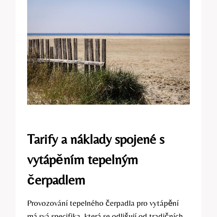
Tarify a náklady spojené s
vytápěním tepelným
čerpadlem
Provozování tepelného čerpadla pro vytápění
má svá specifika, která se odlišují od tradičních