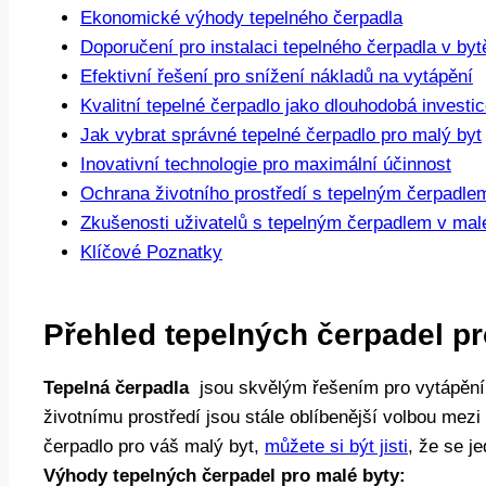
Ekonomické⁣ výhody tepelného⁤ čerpadla
Doporučení pro instalaci tepelného čerpadla v byt
Efektivní řešení pro snížení nákladů na vytápění
Kvalitní tepelné čerpadlo jako dlouhodobá investi
Jak vybrat správné tepelné čerpadlo pro malý ⁢byt
Inovativní technologie pro‌ maximální účinnost
Ochrana životního prostředí⁢ s ​tepelným čerpadle
Zkušenosti uživatelů s tepelným ‍čerpadlem ⁤v ma
Klíčové Poznatky
Přehled tepelných čerpadel pr
Tepelná čerpadla
⁤ jsou skvělým řešením pro‍ vytápění
⁤životnímu prostředí ‌jsou stále oblíbenější‍ volbou mez
čerpadlo pro váš malý‌ byt, ‌
můžete si být jisti
, ‍že se j
Výhody ‌tepelných čerpadel pro malé byty: