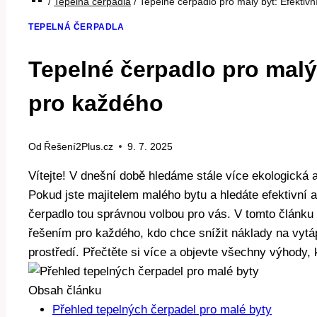
/
Tepelná čerpadla
/
Tepelné čerpadlo pro malý byt: Efektiv
TEPELNÁ ČERPADLA
Tepelné čerpadlo pro malý 
pro každého
Od
Řešení2Plus.cz
9. 7. 2025
Vítejte! V⁤ dnešní době hledáme stále více ekologická
Pokud ⁤jste⁤ majitelem malého bytu a⁣ hledáte efektivní 
⁣čerpadlo tou správnou⁢ volbou pro vás. V‍ tomto článku 
řešením pro každého, ‌kdo ⁤chce snížit náklady na vytá
prostředí. Přečtěte si více a objevte všechny výhody, 
Obsah článku
Přehled tepelných čerpadel pro⁢ malé byty