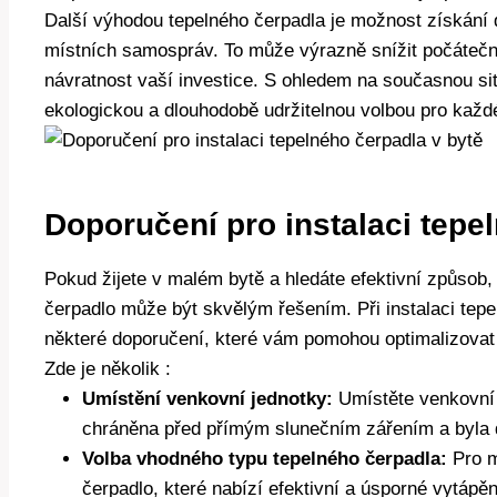
Další výhodou tepelného čerpadla je možnost získání d
místních‍ samospráv. ⁢To může ⁢výrazně​ snížit⁢ počáteční 
návratnost vaší investice.⁢ S ‌ohledem⁣ na současnou situ
ekologickou a dlouhodobě udržitelnou volbou pro každéh
Doporučení pro instalaci tepe
Pokud ‍žijete v malém bytě a hledáte efektivní způsob, 
čerpadlo⁢ může být skvělým řešením. Při⁤ instalaci tepe
některé doporučení, které vám pomohou optimalizovat j
Zde‌ je několik :
Umístění venkovní jednotky:
​Umístěte venkovní j
chráněna‍ před přímým⁢ slunečním zářením a byla d
Volba‌ vhodného typu tepelného čerpadla:
Pro ma
čerpadlo, ‌které nabízí efektivní a úsporné vytápěn