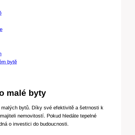
ě
ce
m
lém bytě
o⁢ malé byty
 malých bytů. Díky své efektivitě a šetrnosti k
i majiteli nemovitostí. Pokud hledáte tepelné
edná o investici do budoucnosti.