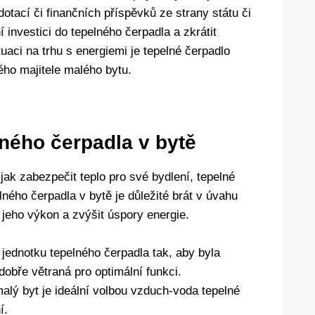
otací či finančních příspěvků ze strany státu či
investici​ do ⁣tepelného čerpadla ⁣a zkrátit
aci na ​trhu⁢ s energiemi ⁣je tepelné⁢ čerpadlo
o⁤ majitele malého‍ bytu.
lného čerpadla v bytě
jak zabezpečit teplo pro⁣ své bydlení, tepelné
lného čerpadla v bytě je důležité⁢ brát v úvahu
eho výkon a zvýšit⁤ úspory energie.
ednotku ​tepelného⁣ čerpadla tak,⁣ aby byla
obře větraná pro optimální⁢ funkci.
lý byt je ideální⁢ volbou vzduch-voda​ tepelné‍
í.