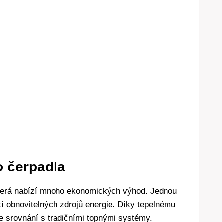
⁤ čerpadla
 která nabízí mnoho ekonomických‌ výhod. Jednou
žití obnovitelných zdrojů⁢ energie. Díky tepelnému
ve srovnání s tradičními topnými systémy.