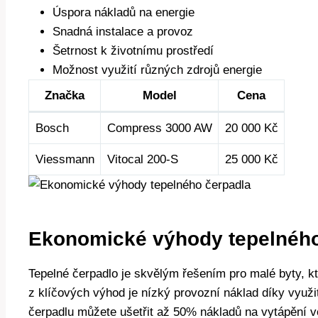
Úspora​ nákladů na energie
Snadná ​instalace ⁢a provoz
Šetrnost k životnímu prostředí
Možnost využití různých zdrojů energie
Značka
Model
Cena
Bosch
Compress ‍3000 AW
20 000 Kč
Viessmann
Vitocal 200-S
25 000 Kč
Ekonomické⁣ výhody tepelného
Tepelné čerpadlo je skvělým řešením pro‍ malé byty,⁤
z klíčových ‍výhod‌ je ‍nízký ⁤provozní⁢ náklad díky vyu
⁤čerpadlu můžete ušetřit ‌až 50% nákladů na vytápění 