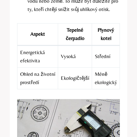
vodu nebo země. To může být důležité pro
ty, kteří chtějí snížit svůj uhlíkový otisk.
Tepelné
Plynový
Aspekt
čerpadlo
kotel
Energetická
Vysoká
Střední
efektivita
Ohled na životní
Méně
Ekologičtější
prostředí
ekologický