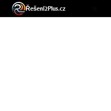
Přeskočit
Řešení2Plus.cz
na
obsah