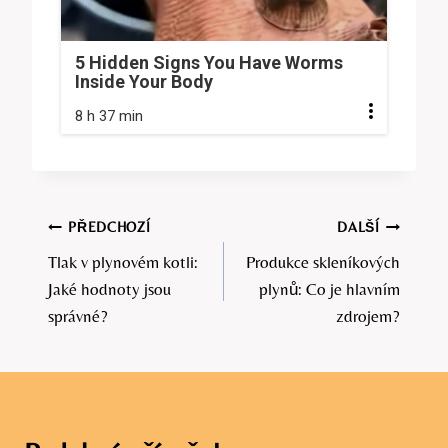
5 Hidden Signs You Have Worms
Inside Your Body
8 h 37 min
Navigace
PŘEDCHOZÍ
DALŠÍ
Tlak v plynovém kotli:
Produkce skleníkových
pro
Jaké hodnoty jsou
plynů: Co je hlavním
příspěvek
správné?
zdrojem?