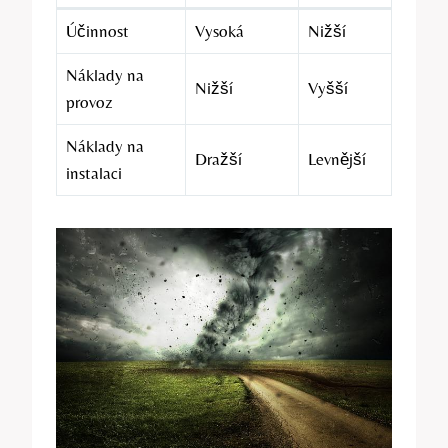
Účinnost
Vysoká
Nižší
Náklady na
Nižší
Vyšší
provoz
Náklady na
Dražší
Levnější
instalaci