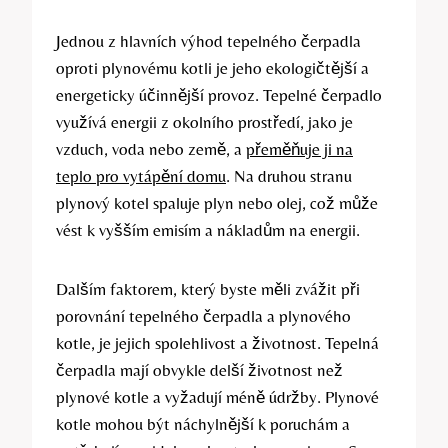
Jednou z hlavních výhod tepelného čerpadla
oproti plynovému kotli je jeho ekologičtější a
energeticky účinnější provoz. Tepelné čerpadlo
využívá energii z okolního prostředí, jako je
vzduch, voda nebo země, a
přeměňuje ji na
teplo pro vytápění domu
. Na druhou stranu
plynový kotel spaluje plyn nebo olej, což může
vést k vyšším emisím a nákladům na energii.
Dalším faktorem, který byste měli zvážit při
porovnání tepelného čerpadla a plynového
kotle, je jejich spolehlivost a životnost. Tepelná
čerpadla mají obvykle delší životnost než
plynové kotle a vyžadují méně údržby. Plynové
kotle mohou být náchylnější k poruchám a