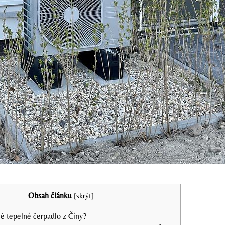
Obsah článku
[
skrýt
]
né tepelné čerpadlo z Číny?