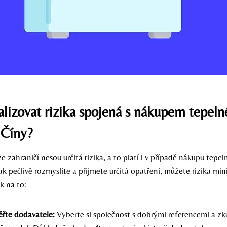
lizovat rizika spojená s nákupem tepel
 Číny?
e zahraničí nesou určitá rizika, a to platí i v případě nákupu tepe
ak pečlivě rozmyslíte a přijmete určitá opatření, můžete rizika mi
ak na to:
ěřte dodavatele:
Vyberte si společnost s dobrými referencemi a zk