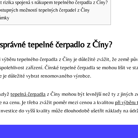
t rizika spojená s nákupem tepelného čerpadla z Číny?
ostupných možností tepelných čerpadel z Číny
ámky
 správné tepelné čerpadlo z Číny?
ři výběru tepelného čerpadla z Číny je důležité zvážit, že země p
a spolehlivost zařízení. Čínské tepelné čerpadla se mohou lišit ve s
že je důležité vybrat renomovaného výrobce.
I když
tepelná čerpadla
z Číny mohou být levnější než ty z jiných z
e na cenu. Je třeba zvážit poměr mezi cenou a kvalitou
při výběru
Investice do vyšší kvality může dlouhodobě ušetřit náklady na údr