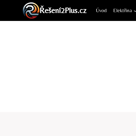
Přeskočit
Řešení2Plus.cz
Úvod
Elektřina
na
obsah