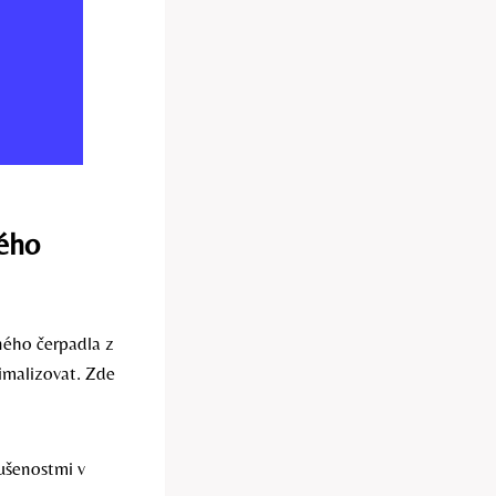
ného
lného čerpadla z
nimalizovat. Zde
ušenostmi v