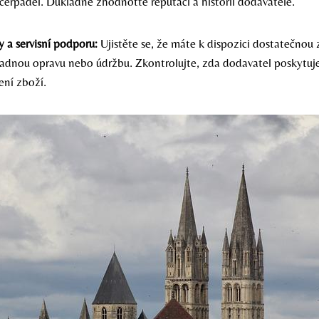
čerpadel. Důkladně zhodnoťte reputaci a historii dodavatele.
ky a servisní podporu:
Ujistěte se, že máte k dispozici dostatečnou z
adnou opravu nebo údržbu. Zkontrolujte, zda dodavatel poskytu
ení zboží.