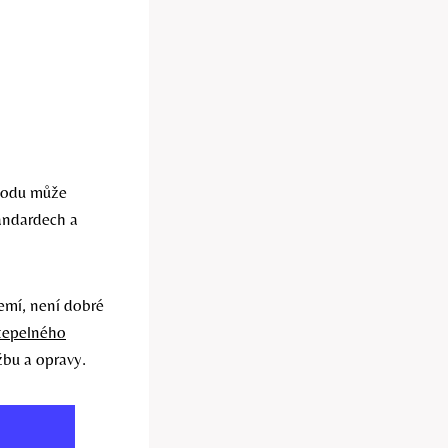
ůvodu může
tandardech a
emí, není dobré
 tepelného
žbu a opravy.