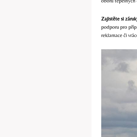
oboru tepelných 
Zajistěte si záru
podporu pro příp
reklamace či vrác