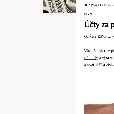
/
Plyn
/
Účty za pl
PLYN
Účty za p
Od
Řešení2Plus.cz
Víte, že platíte
náklady
a výrazně
a ušetřit?“ a zís