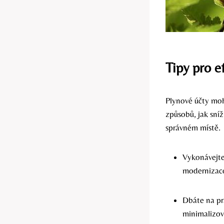
Tipy pro e
Plynové účty moh
způsobů, jak sníž
správném místě.
Vykonávejte
modernizace 
Dbáte na pr
minimalizova