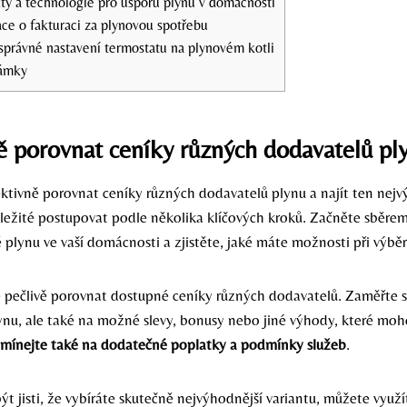
ty a technologie pro úsporu plynu v domácnosti
ce o fakturaci za plynovou spotřebu
správné nastavení termostatu na plynovém kotli
ámky
ě porovnat ceníky různých dodavatelů pl
ktivně porovnat ceníky různých dodavatelů plynu a najít ten nejvý
ležité postupovat podle několika klíčových kroků. Začněte sběrem
 plynu ve vaší domácnosti a zjistěte, jaké máte možnosti při výbě
 pečlivě porovnat dostupné ceníky různých dodavatelů. Zaměřte s
nu, ale také na možné slevy, bonusy nebo jiné výhody, které moh
ínejte také na dodatečné poplatky a podmínky služeb
.
ýt jisti, že vybíráte skutečně nejvýhodnější variantu, můžete využí