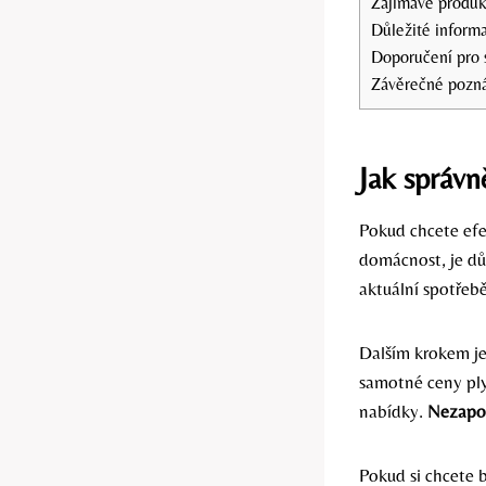
Zajímavé produk
Důležité informa
Doporučení pro 
Závěrečné pozn
Jak správn
Pokud chcete efe
domácnost, je dů
aktuální spotřebě
Dalším krokem je
samotné ceny ply
nabídky.
Nezapom
Pokud si chcete b