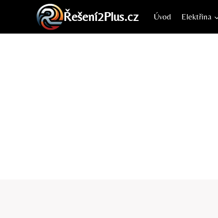
Přeskočit
Řešení2Plus.cz
Úvod
Elektřina
na
obsah