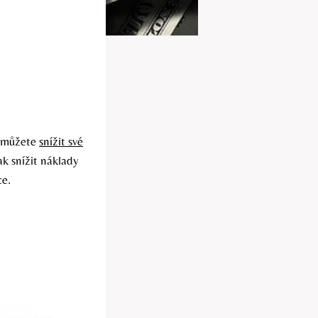
y můžete
snížit své
ak snížit náklady
ce.