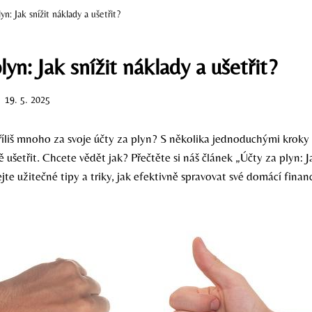
yn: Jak snížit náklady a ušetřit?
lyn: Jak snížit náklady a ušetřit?
19. 5. 2025
 příliš mnoho za svoje účty za plyn? S několika jednoduchými krok
 ušetřit. Chcete vědět jak? Přečtěte si náš článek „Účty za plyn: J
kejte užitečné tipy a triky, jak efektivně spravovat své domácí finan