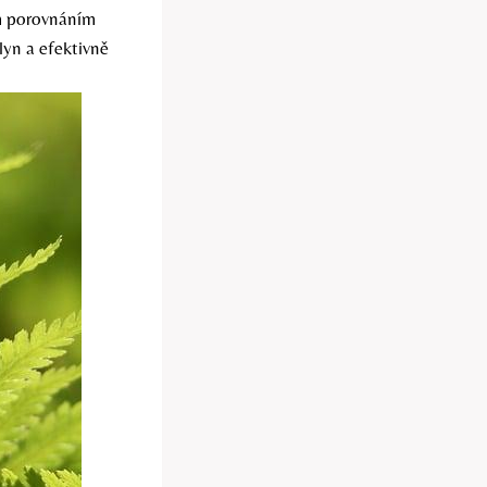
ým porovnáním
lyn a efektivně