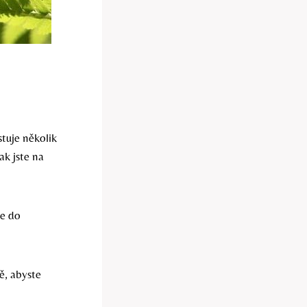
tuje několik
ak jste na
te do
ě, abyste