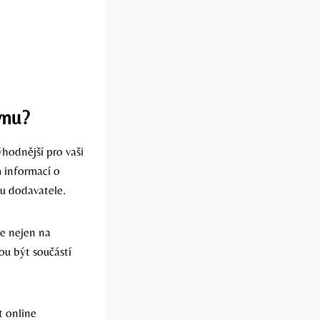
ynu?
hodnější pro vaši
 informací o
ru dodavatele.
e nejen na
ou být součástí
t online