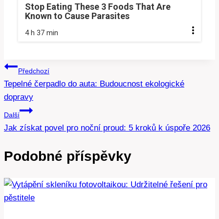
Stop Eating These 3 Foods That Are
Known to Cause Parasites
4 h 37 min
Navigace
Předchozí
Tepelné čerpadlo do auta: Budoucnost ekologické
pro
dopravy
příspěvek
Další
Jak získat povel pro noční proud: 5 kroků k úspoře 2026
Podobné příspěvky