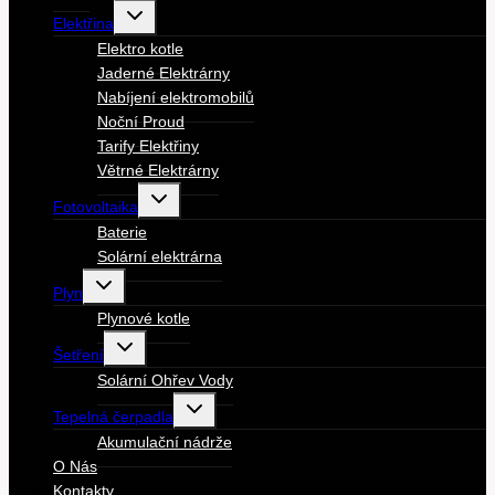
Toggle
Elektřina
child
menu
Elektro kotle
Jaderné Elektrárny
Nabíjení elektromobilů
Noční Proud
Tarify Elektřiny
Větrné Elektrárny
Toggle
Fotovoltaika
child
menu
Baterie
Solární elektrárna
Toggle
Plyn
child
menu
Plynové kotle
Toggle
Šetření
child
menu
Solární Ohřev Vody
Toggle
Tepelná čerpadla
child
menu
Akumulační nádrže
O Nás
Kontakty