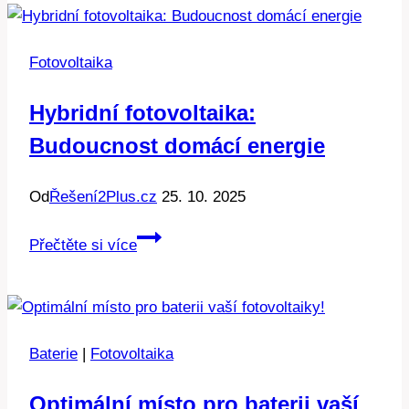
pojmy
pro
Fotovoltaika
začátečníky
Hybridní fotovoltaika:
Budoucnost domácí energie
Od
Řešení2Plus.cz
25. 10. 2025
Hybridní
Přečtěte si více
fotovoltaika:
Budoucnost
domácí
energie
Baterie
|
Fotovoltaika
Optimální místo pro baterii vaší