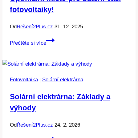
fotovoltaiky!
Od
Řešení2Plus.cz
31. 12. 2025
Optimální
Přečtěte si více
místo
pro
baterii
vaší
Fotovoltaika
|
Solární elektrárna
fotovoltaiky!
Solární elektrárna: Základy a
výhody
Od
Řešení2Plus.cz
24. 2. 2026