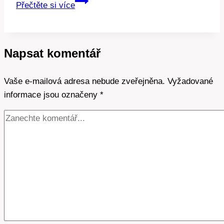
Solární
Přečtěte si více
elektrárna:
Základy
a
Napsat komentář
výhody
Vaše e-mailová adresa nebude zveřejněna.
Vyžadované
informace jsou označeny
*