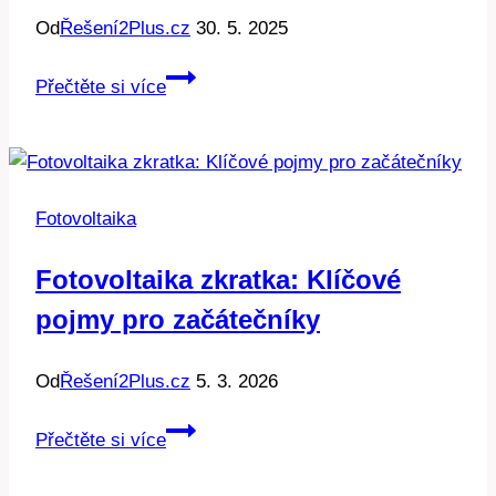
Od
Řešení2Plus.cz
30. 5. 2025
Jak
Přečtěte si více
funguje
fotovoltaika:
Základy
pro
Fotovoltaika
začátečníky
Fotovoltaika zkratka: Klíčové
pojmy pro začátečníky
Od
Řešení2Plus.cz
5. 3. 2026
Fotovoltaika
Přečtěte si více
zkratka:
Klíčové