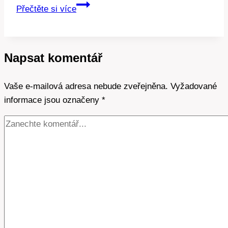
DPH
Přečtěte si více
a
úspory:
Jak
Napsat komentář
na
daně
Vaše e-mailová adresa nebude zveřejněna.
chytře
Vyžadované
informace jsou označeny
a
*
efektivně!