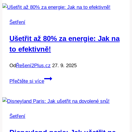
Jak
našetřit
peníze
Šetření
efektivně
Ušetřit až 80% za energie: Jak na
to efektivně!
Od
Řešení2Plus.cz
27. 9. 2025
Ušetřit
Přečtěte si více
až
80%
za
energie:
Šetření
Jak
na