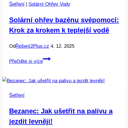
Šetření
|
Solární Ohřev Vody
Solární ohřev bazénu svépomocí:
Krok za krokem k teplejší vodě
Od
Řešení2Plus.cz
4. 12. 2025
Solární
Přečtěte si více
ohřev
bazénu
svépomocí:
Krok
Šetření
za
krokem
Bezanec: Jak ušetřit na palivu a
k
jezdit levněji!
teplejší
vodě