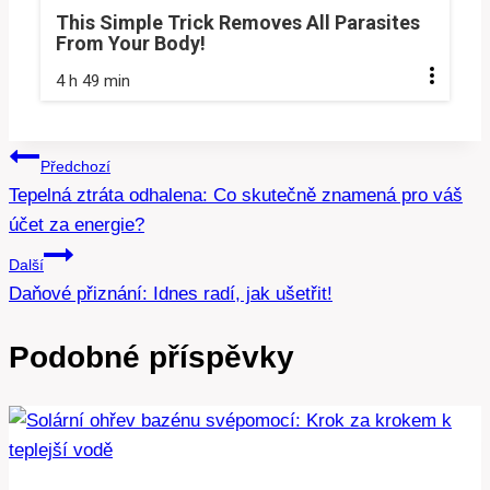
This Simple Trick Removes All Parasites
From Your Body!
4 h 49 min
Navigace
Předchozí
Tepelná ztráta odhalena: Co skutečně znamená pro váš
pro
účet za energie?
příspěvek
Další
Daňové přiznání: Idnes radí, jak ušetřit!
Podobné příspěvky