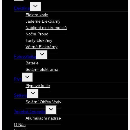
Toggle
Elektřina
child
menu
Elektro kotle
Jaderné Elektrárny
Nabíjení elektromobilů
Noční Proud
Tarify Elektřiny
Větrné Elektrárny
Toggle
Fotovoltaika
child
menu
Baterie
Solární elektrárna
Toggle
Plyn
child
menu
Plynové kotle
Toggle
Šetření
child
menu
Solární Ohřev Vody
Toggle
Tepelná čerpadla
child
menu
Akumulační nádrže
O Nás