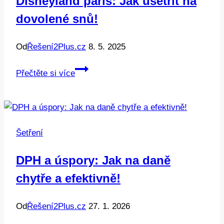
Disneyland paris: Jak ušetřit na
to
dovolené snů!
efektivně!
Od
Řešení2Plus.cz
8. 5. 2025
Disneyland
Přečtěte si více
paris:
Jak
ušetřit
na
Šetření
dovolené
snů!
DPH a úspory: Jak na daně
chytře a efektivně!
Od
Řešení2Plus.cz
27. 1. 2026