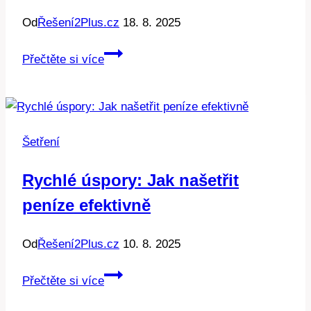
Od
Řešení2Plus.cz
18. 8. 2025
Bezanec:
Přečtěte si více
Jak
ušetřit
na
palivu
Šetření
a
jezdit
Rychlé úspory: Jak našetřit
levněji!
peníze efektivně
Od
Řešení2Plus.cz
10. 8. 2025
Rychlé
Přečtěte si více
úspory: