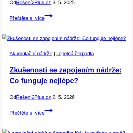
Od
Řešení2Plus.cz
3. 5. 2025
Akumulační
Přečtěte si více
nádrže
k
atmos
c
Akumulační nádrže
|
Tepelná čerpadla
25
ST:
Zkušenosti se zapojením nádrže:
Nejlepší
Co funguje nejlépe?
volba
Od
Řešení2Plus.cz
2. 5. 2026
Zkušenosti
Přečtěte si více
se
zapojením