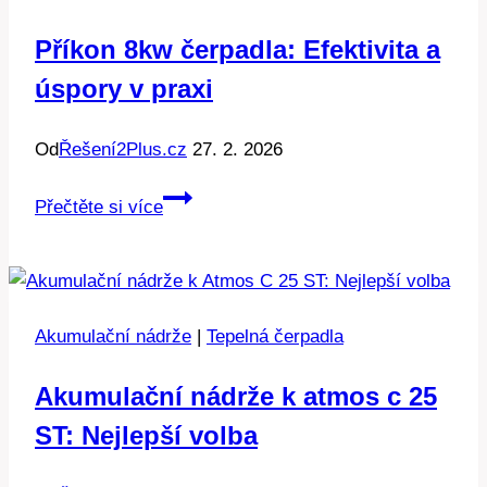
je
Příkon 8kw čerpadla: Efektivita a
možné?
úspory v praxi
Od
Řešení2Plus.cz
27. 2. 2026
Příkon
Přečtěte si více
8kw
čerpadla:
Efektivita
a
Akumulační nádrže
|
Tepelná čerpadla
úspory
v
Akumulační nádrže k atmos c 25
praxi
ST: Nejlepší volba