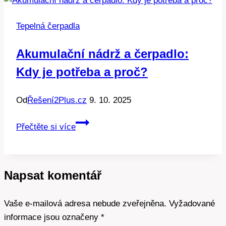
nádrže:
Co
Tepelná čerpadla
funguje
nejlépe?
Akumulační nádrž a čerpadlo:
Kdy je potřeba a proč?
Od
Řešení2Plus.cz
9. 10. 2025
Akumulační
Přečtěte si více
nádrž
a
čerpadlo:
Napsat komentář
Kdy
je
Vaše e-mailová adresa nebude zveřejněna.
potřeba
Vyžadované
informace jsou označeny
a
*