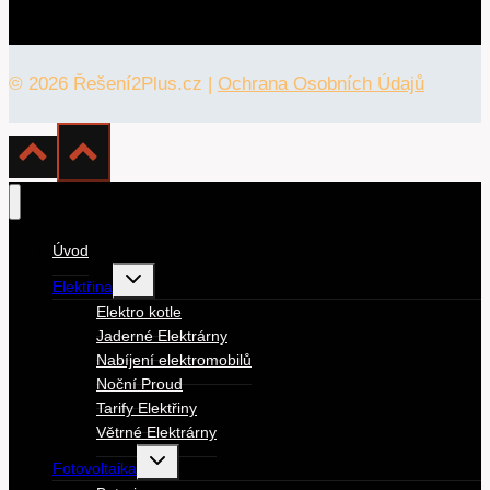
© 2026 Řešení2Plus.cz |
Ochrana Osobních Údajů
Úvod
Toggle
Elektřina
child
menu
Elektro kotle
Jaderné Elektrárny
Nabíjení elektromobilů
Noční Proud
Tarify Elektřiny
Větrné Elektrárny
Toggle
Fotovoltaika
child
menu