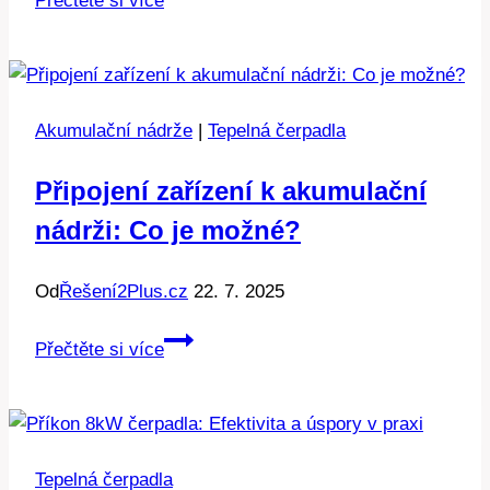
Přečtěte si více
čerpadla:
Spolehlivé
řešení
pro
Akumulační nádrže
|
Tepelná čerpadla
každý
domov.
Připojení zařízení k akumulační
nádrži: Co je možné?
Od
Řešení2Plus.cz
22. 7. 2025
Připojení
Přečtěte si více
zařízení
k
akumulační
nádrži:
Tepelná čerpadla
Co