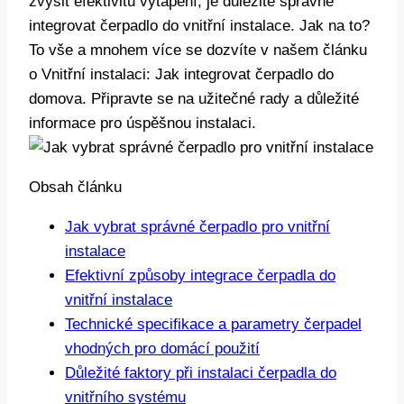
zvýšit efektivitu vytápění, je důležité správně
integrovat čerpadlo do vnitřní instalace. Jak na to?
To vše a mnohem více se dozvíte v našem článku
o Vnitřní instalaci: Jak integrovat čerpadlo do
domova. Připravte se na užitečné rady a důležité
informace pro úspěšnou instalaci.
Obsah článku
Jak vybrat správné čerpadlo pro vnitřní
instalace
Efektivní způsoby integrace čerpadla do
vnitřní instalace
Technické specifikace a parametry čerpadel
vhodných pro domácí použití
Důležité faktory při instalaci čerpadla do
vnitřního systému