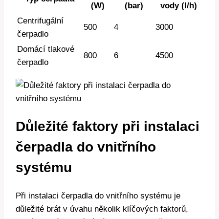
(W)
(bar)
vody (l/h)
Centrifugální
500
4
3000
čerpadlo
Domácí tlakové
800
6
4500
čerpadlo
Důležité faktory při instalaci
čerpadla do vnitřního
systému
Při instalaci čerpadla do vnitřního systému je
důležité brát v úvahu několik klíčových faktorů,