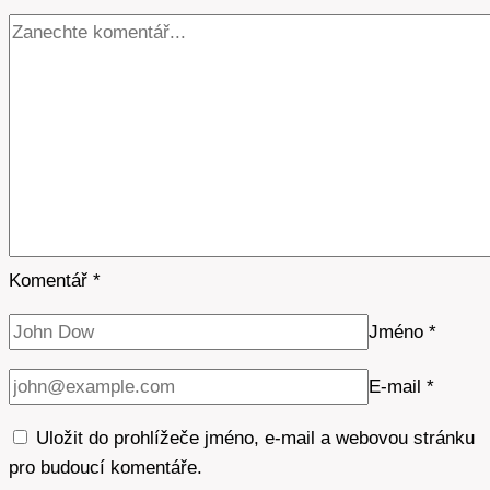
proč?
Komentář
*
Jméno
*
E-mail
*
Uložit do prohlížeče jméno, e-mail a webovou stránku
pro budoucí komentáře.