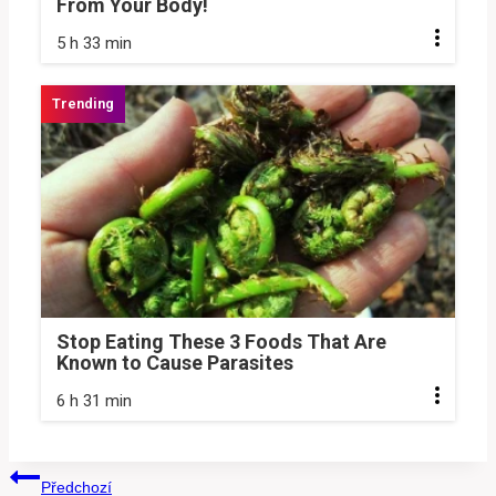
From Your Body!
5 h 33 min
Stop Eating These 3 Foods That Are
Known to Cause Parasites
6 h 31 min
Navigace
Předchozí