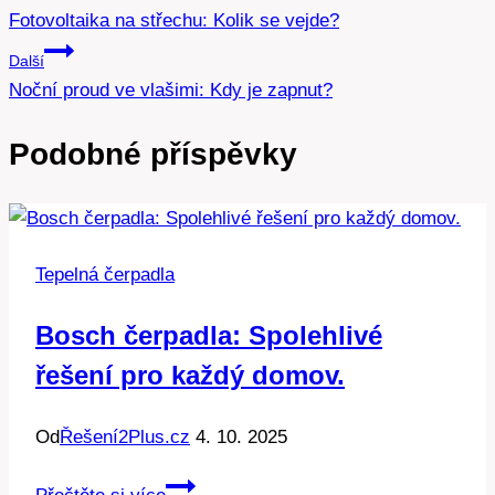
Fotovoltaika na střechu: Kolik se vejde?
pro
Další
příspěvek
Noční proud ve vlašimi: Kdy je zapnut?
Podobné příspěvky
Tepelná čerpadla
Bosch čerpadla: Spolehlivé
řešení pro každý domov.
Od
Řešení2Plus.cz
4. 10. 2025
Bosch