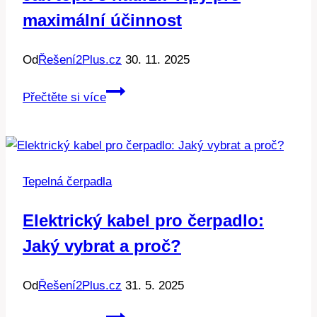
maximální účinnost
Od
Řešení2Plus.cz
30. 11. 2025
Jak
Přečtěte si více
topit
s
nádrží:
Tipy
Tepelná čerpadla
pro
maximální
Elektrický kabel pro čerpadlo:
účinnost
Jaký vybrat a proč?
Od
Řešení2Plus.cz
31. 5. 2025
Elektrický