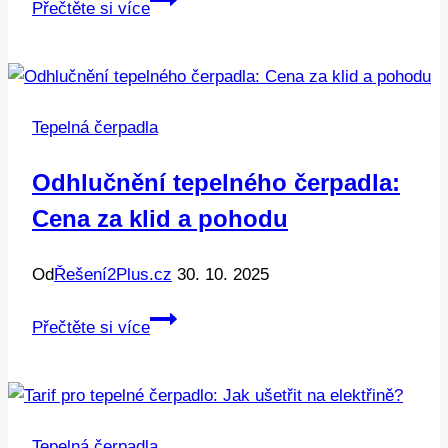
Přečtěte si více
kabel
pro
čerpadlo:
Jaký
Tepelná čerpadla
vybrat
a
Odhlučnění tepelného čerpadla:
proč?
Cena za klid a pohodu
Od
Řešení2Plus.cz
30. 10. 2025
Odhlučnění
Přečtěte si více
tepelného
čerpadla:
Cena
za
Tepelná čerpadla