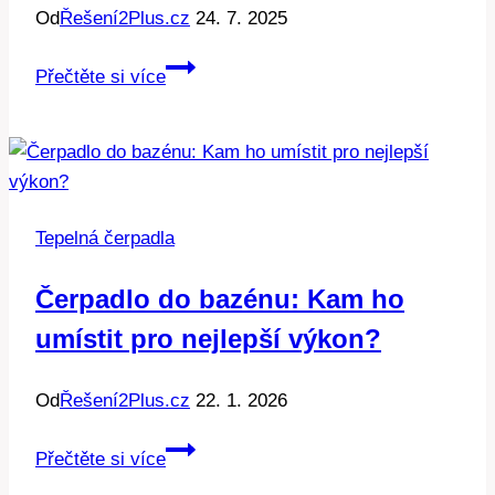
Od
Řešení2Plus.cz
24. 7. 2025
Panasonic
Přečtěte si více
čerpadla:
Technologie
pro
zelenější
zítřky.
Tepelná čerpadla
Čerpadlo do bazénu: Kam ho
umístit pro nejlepší výkon?
Od
Řešení2Plus.cz
22. 1. 2026
Čerpadlo
Přečtěte si více
do