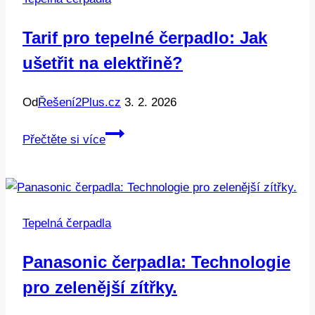
klid
a
Tarif pro tepelné čerpadlo: Jak
pohodu
ušetřit na elektřině?
Od
Řešení2Plus.cz
3. 2. 2026
Tarif
Přečtěte si více
pro
tepelné
čerpadlo:
Jak
Tepelná čerpadla
ušetřit
na
Panasonic čerpadla: Technologie
elektřině?
pro zelenější zítřky.