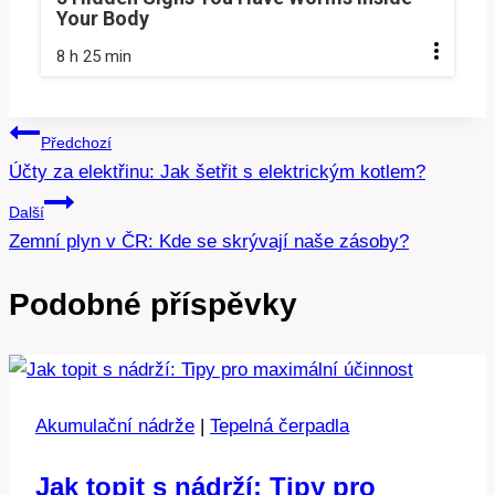
Your Body
8 h 25 min
Navigace
Předchozí
Účty za elektřinu: Jak šetřit s elektrickým kotlem?
pro
Další
příspěvek
Zemní plyn v ČR: Kde se skrývají naše zásoby?
Podobné příspěvky
Akumulační nádrže
|
Tepelná čerpadla
Jak topit s nádrží: Tipy pro