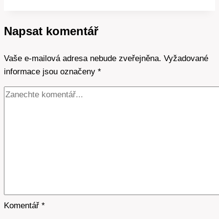
bazénu:
Kam
Napsat komentář
ho
umístit
Vaše e-mailová adresa nebude zveřejněna.
pro
Vyžadované
informace jsou označeny
nejlepší
*
výkon?
Komentář
*