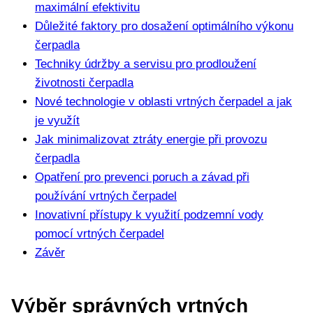
maximální efektivitu
Důležité faktory pro dosažení optimálního výkonu
čerpadla
Techniky údržby a servisu pro prodloužení
životnosti čerpadla
Nové technologie v oblasti vrtných čerpadel a jak
je využít
Jak minimalizovat ztráty energie při provozu
čerpadla
Opatření pro prevenci poruch a závad při
používání vrtných čerpadel
Inovativní přístupy k využití podzemní vody
pomocí vrtných čerpadel
Závěr
Výběr správných vrtných