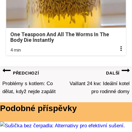
One Teaspoon And All The Worms In The
Body Die Instantly
4 min
Navigace
PŘEDCHOZÍ
DALŠÍ
pro
Problémy s kotlem: Co
Vaillant 24 kw: Ideální kotel
dělat, když nejde zapálit
pro rodinné domy
příspěvek
Podobné příspěvky