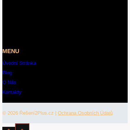
MENU
Úvodní Stránka
Blog
O Nás
Kontakty
© 2026 Řešení2Plus.cz |
Ochrana Osobních Údajů