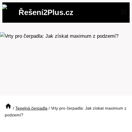
Přeskočit
Řešení2Plus.cz
na
obsah
/
Tepelná čerpadla
/
Vrty pro čerpadla: Jak získat maximum z
podzemí?